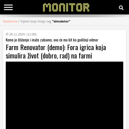
Naslovnica
/
Vijesti koje imaju tag
"simulator"
KATEGORIJE
28.11.2024. (11:00)
Kome je čišćenje i inače zabavno, ovo će mu bit ko godišnji odmor
HRVATSKI
Farm Renovator (demo): Fora igrica koja
WEB
simulira život (dobro, rad) na farmi