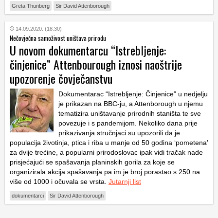
Greta Thunberg
Sir David Attenborough
14.09.2020. (18:30)
Nečovječna samoživost uništava prirodu
U novom dokumentarcu “Istrebljenje:
činjenice” Attenbourough iznosi naoštrije
upozorenje čovječanstvu
Dokumentarac “Istrebljenje: Činjenice” u nedjelju
je prikazan na BBC-ju, a Attenborough u njemu
tematizira uništavanje prirodnih staništa te sve
povezuje i s pandemijom. Nekoliko dana prije
prikazivanja stručnjaci su upozorili da je
populacija životinja, ptica i riba u manje od 50 godina ‘pometena’
za dvije trećine, a popularni prirodoslovac ipak vidi tračak nade
prisjećajući se spašavanja planinskih gorila za koje se
organizirala akcija spašavanja pa im je broj porastao s 250 na
više od 1000 i očuvala se vrsta.
Jutarnji list
dokumentarci
Sir David Attenborough