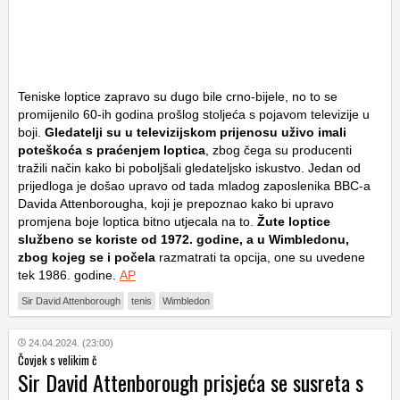
Teniske loptice zapravo su dugo bile crno-bijele, no to se
promijenilo 60-ih godina prošlog stoljeća s pojavom televizije u
boji.
Gledatelji su u televizijskom prijenosu uživo imali
poteškoća s praćenjem loptica
, zbog čega su producenti
tražili način kako bi poboljšali gledateljsko iskustvo. Jedan od
prijedloga je došao upravo od tada mladog zaposlenika BBC-a
Davida Attenborougha, koji je prepoznao kako bi upravo
promjena boje loptica bitno utjecala na to.
Žute loptice
službeno se koriste od 1972. godine, a u Wimbledonu,
zbog kojeg se i počela
razmatrati ta opcija, one su uvedene
tek 1986. godine.
AP
Sir David Attenborough
tenis
Wimbledon
24.04.2024. (23:00)
Čovjek s velikim č
Sir David Attenborough prisjeća se susreta s