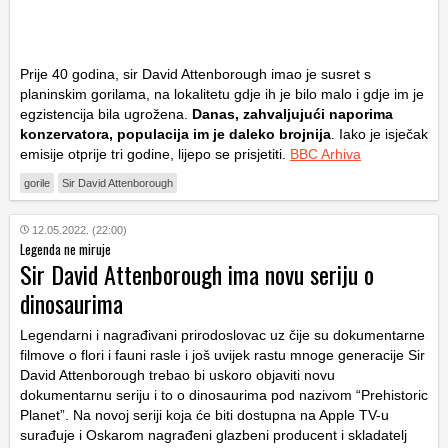
Prije 40 godina, sir David Attenborough imao je susret s
planinskim gorilama, na lokalitetu gdje ih je bilo malo i gdje im je
egzistencija bila ugrožena.
Danas, zahvaljujući naporima
konzervatora, populacija im je daleko brojnija
. Iako je isječak
emisije otprije tri godine, lijepo se prisjetiti.
BBC Arhiva
gorile
Sir David Attenborough
12.05.2022. (22:00)
Legenda ne miruje
Sir David Attenborough ima novu seriju o
dinosaurima
Legendarni i nagrađivani prirodoslovac uz čije su dokumentarne
filmove o flori i fauni rasle i još uvijek rastu mnoge generacije Sir
David Attenborough trebao bi uskoro objaviti novu
dokumentarnu seriju i to o dinosaurima pod nazivom “Prehistoric
Planet”. Na novoj seriji koja će biti dostupna na Apple TV-u
surađuje i Oskarom nagrađeni glazbeni producent i skladatelj