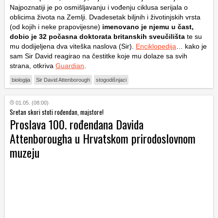
Najpoznatiji je po osmišljavanju i vođenju ciklusa serijala o
oblicima života na Zemlji. Dvadesetak biljnih i životinjskih vrsta
(od kojih i neke prapovijesne)
imenovano je njemu u čast,
dobio je 32 počasna doktorata britanskih sveučilišta
te su
mu dodijeljena dva viteška naslova (Sir).
Enciklopedija
… kako je
sam Sir David reagirao na čestitke koje mu dolaze sa svih
strana, otkriva
Guardian
.
biologija
Sir David Attenborough
stogodišnjaci
01.05. (08:00)
Sretan skori stoti rođendan, majstore!
Proslava 100. rođendana Davida
Attenborougha u Hrvatskom prirodoslovnom
muzeju