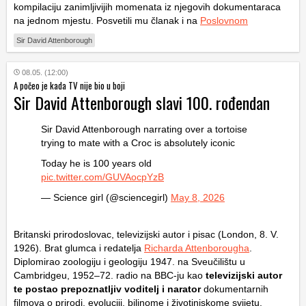
kompilaciju zanimljivijih momenata iz njegovih dokumentaraca
na jednom mjestu. Posvetili mu članak i na
Poslovnom
Sir David Attenborough
08.05. (12:00)
A počeo je kada TV nije bio u boji
Sir David Attenborough slavi 100. rođendan
Sir David Attenborough narrating over a tortoise
trying to mate with a Croc is absolutely iconic
Today he is 100 years old
pic.twitter.com/GUVAocpYzB
— Science girl (@sciencegirl)
May 8, 2026
Britanski prirodoslovac, televizijski autor i pisac (London, 8. V.
1926). Brat glumca i redatelja
Richarda Attenborougha
.
Diplomirao zoologiju i geologiju 1947. na Sveučilištu u
Cambridgeu, 1952–72. radio na BBC-ju kao
televizijski autor
te postao prepoznatljiv voditelj i narator
dokumentarnih
filmova o prirodi, evoluciji, biljnome i životinjskome svijetu.