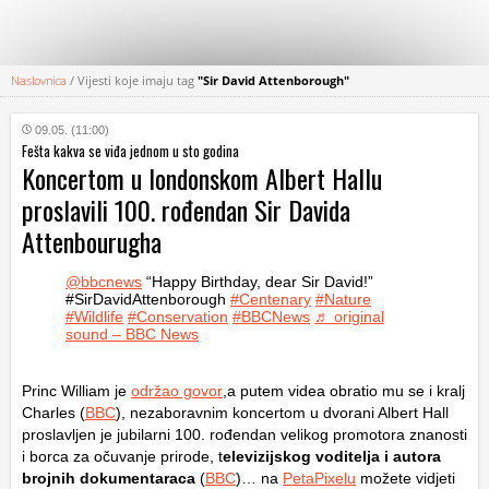
Naslovnica
/
Vijesti koje imaju tag
"Sir David Attenborough"
KATEGORIJE
09.05. (11:00)
Fešta kakva se viđa jednom u sto godina
HRVATSKI
Koncertom u londonskom Albert Hallu
WEB
proslavili 100. rođendan Sir Davida
Attenbourugha
@bbcnews
“Happy Birthday, dear Sir David!”
#SirDavidAttenborough
#Centenary
#Nature
#Wildlife
#Conservation
#BBCNews
♬ original
sound – BBC News
Princ William je
održao govor
,a putem videa obratio mu se i kralj
Charles (
BBC
), nezaboravnim koncertom u dvorani Albert Hall
proslavljen je jubilarni 100. rođendan velikog promotora znanosti
i borca za očuvanje prirode, t
elevizijskog voditelja i autora
brojnih dokumentaraca
(
BBC
)… na
PetaPixelu
možete vidjeti