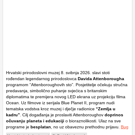
Hrvatski prirodoslovni muzej 8. svibnja 2026. slavi stoti
rođendan legendarnog prirodoslovca
Davida Attenborougha
programom “Attenboroughovih sto”. Posjetitelje očekuju stručna
predavanja, simbolično puhanje svjećica s britanskim
diplomatima te premijera novog LED ekrana uz projekciju filma
Ocean
. Uz filmove iz serijala
Blue Planet II
, program nudi
tematska vodstva kroz muzej i dječje radionice
“Zemlja u
kadru”
. Cilj događanja je proslaviti Attenboroughov
doprinos
očuvanju planeta i edukaciji
o bioraznolikosti. Ulaz na sve
programe je
besplatan
, no uz obaveznu prethodnu prijavu.
Bug