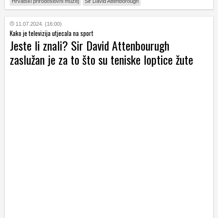
Hrvatski prirodoslovni muzej
Sir David Attenborough
11.07.2024. (16:00)
Kako je televizija utjecala na sport
Jeste li znali? Sir David Attenbourugh
zaslužan je za to što su teniske loptice žute