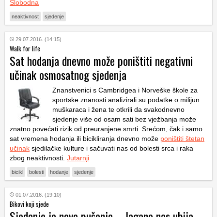
Slobodna
neaktivnost
sjedenje
29.07.2016. (14:15)
Walk for life
Sat hodanja dnevno može poništiti negativni
učinak osmosatnog sjedenja
Znanstvenici s Cambridgea i Norveške škole za
sportske znanosti analizirali su podatke o milijun
muškaraca i žena te otkrili da svakodnevno
sjedenje više od osam sati bez vježbanja može
znatno povećati rizik od preuranjene smrti. Srećom, čak i samo
sat vremena hodanja ili bicikliranja dnevno može
poništiti štetan
učinak
sjedilačke kulture i sačuvati nas od bolesti srca i raka
zbog neaktivnosti.
Jutarnji
bicikl
bolesti
hodanje
sjedenje
01.07.2016. (19:10)
Bikovi koji sjede
Sjedenje je novo pušenje – lagano nas ubija