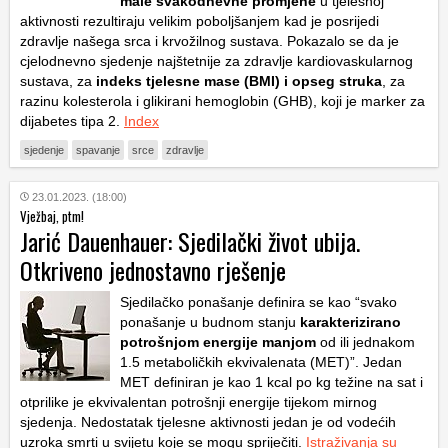
male svakodnevne promjene
u tjelesnoj
aktivnosti rezultiraju velikim poboljšanjem kad je posrijedi
zdravlje našega srca i krvožilnog sustava. Pokazalo se da je
cjelodnevno sjedenje najštetnije za zdravlje kardiovaskularnog
sustava, za
indeks tjelesne mase (BMI) i opseg struka
, za
razinu kolesterola i glikirani hemoglobin (GHB), koji je marker za
dijabetes tipa 2.
Index
sjedenje
spavanje
srce
zdravlje
23.01.2023. (18:00)
Vježbaj, ptm!
Jarić Dauenhauer: Sjedilački život ubija.
Otkriveno jednostavno rješenje
Sjedilačko ponašanje definira se kao “svako
ponašanje u budnom stanju
karakterizirano
potrošnjom energije manjom
od ili jednakom
1.5 metaboličkih ekvivalenata (MET)”. Jedan
MET definiran je kao 1 kcal po kg težine na sat i
otprilike je ekvivalentan potrošnji energije tijekom mirnog
sjedenja. Nedostatak tjelesne aktivnosti jedan je od vodećih
uzroka smrti u svijetu koje se mogu spriječiti.
Istraživanja su