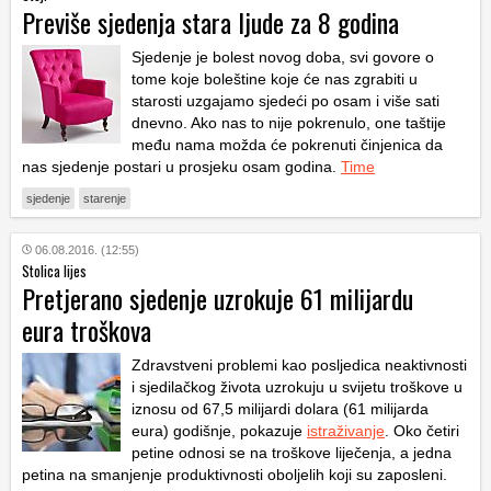
Previše sjedenja stara ljude za 8 godina
Sjedenje je bolest novog doba, svi govore o
tome koje boleštine koje će nas zgrabiti u
starosti uzgajamo sjedeći po osam i više sati
dnevno. Ako nas to nije pokrenulo, one taštije
među nama možda će pokrenuti činjenica da
nas sjedenje postari u prosjeku osam godina.
Time
sjedenje
starenje
06.08.2016. (12:55)
Stolica lijes
Pretjerano sjedenje uzrokuje 61 milijardu
eura troškova
Zdravstveni problemi kao posljedica neaktivnosti
i sjedilačkog života uzrokuju u svijetu troškove u
iznosu od 67,5 milijardi dolara (61 milijarda
eura) godišnje, pokazuje
istraživanje
. Oko četiri
petine odnosi se na troškove liječenja, a jedna
petina na smanjenje produktivnosti oboljelih koji su zaposleni.