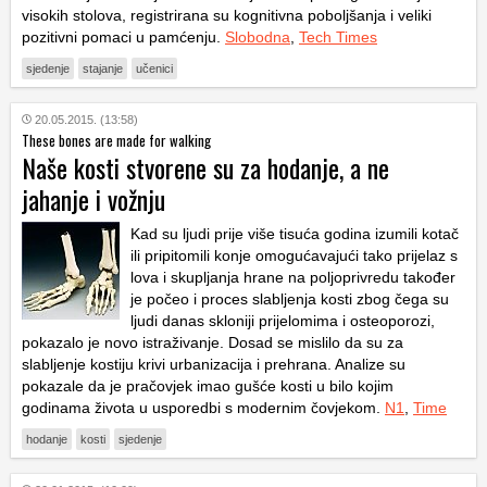
visokih stolova, registrirana su kognitivna poboljšanja i veliki
pozitivni pomaci u pamćenju.
Slobodna
,
Tech Times
sjedenje
stajanje
učenici
20.05.2015. (13:58)
These bones are made for walking
Naše kosti stvorene su za hodanje, a ne
jahanje i vožnju
Kad su ljudi prije više tisuća godina izumili kotač
ili pripitomili konje omogućavajući tako prijelaz s
lova i skupljanja hrane na poljoprivredu također
je počeo i proces slabljenja kosti zbog čega su
ljudi danas skloniji prijelomima i osteoporozi,
pokazalo je novo istraživanje. Dosad se mislilo da su za
slabljenje kostiju krivi urbanizacija i prehrana. Analize su
pokazale da je pračovjek imao gušće kosti u bilo kojim
godinama života u usporedbi s modernim čovjekom.
N1
,
Time
hodanje
kosti
sjedenje