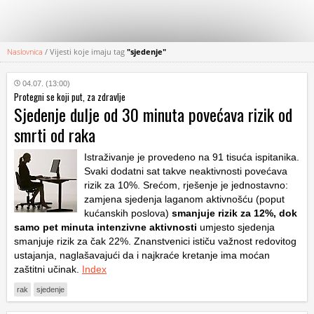
Naslovnica
/
Vijesti koje imaju tag
"sjedenje"
KATEGORIJE
04.07. (13:00)
Protegni se koji put, za zdravlje
HRVATSKI
Sjedenje dulje od 30 minuta povećava rizik od
WEB
smrti od raka
Istraživanje je provedeno na 91 tisuća ispitanika.
Svaki dodatni sat takve neaktivnosti povećava
rizik za 10%. Srećom, rješenje je jednostavno:
zamjena sjedenja laganom aktivnošću (poput
kućanskih poslova)
smanjuje rizik za 12%, dok
samo pet minuta intenzivne aktivnosti
umjesto sjedenja
smanjuje rizik za čak 22%. Znanstvenici ističu važnost redovitog
ustajanja, naglašavajući da i najkraće kretanje ima moćan
zaštitni učinak.
Index
rak
sjedenje