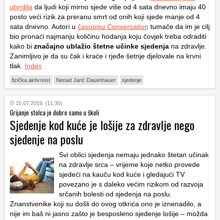
utvrdila
da ljudi koji mirno sjede više od 4 sata dnevno imaju 40
posto veći rizik za preranu smrt od onih koji sjede manje od 4
sata dnevno. Autori u
časopisu Conversation
tumače da im je cilj
bio pronaći najmanju količinu hodanja koju čovjek treba odraditi
kako bi
značajno ublažio štetne učinke sjedenja
na zdravlje.
Zanimljivo je da su čak i kraće i rjeđe šetnje djelovale na krvni
tlak.
Index
fizička aktivnost
Nenad Jarić Dauenhauer
sjedenje
15.07.2019. (11:30)
Grijanje stolca je dobro samo u školi
Sjedenje kod kuće je lošije za zdravlje nego
sjedenje na poslu
Svi oblici sjedenja nemaju jednako štetan učinak
na zdravlje srca – vrijeme koje netko provede
sjedeći na kauču kod kuće i gledajući TV
povezano je s daleko većim rizikom od razvoja
srčanih bolesti od sjedenja na poslu.
Znanstvenike koji su došli do ovog otkrića ono je iznenadilo, a
nije im baš ni jasno zašto je besposleno sjedenje lošije – možda