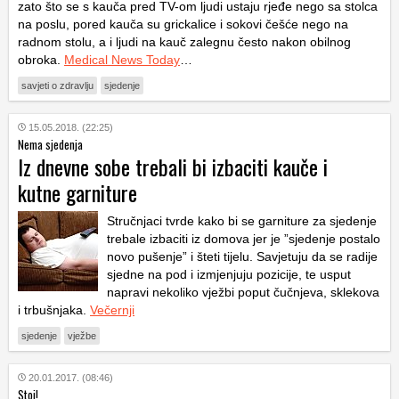
zato što se s kauča pred TV-om ljudi ustaju rjeđe nego sa stolca
na poslu, pored kauča su grickalice i sokovi češće nego na
radnom stolu, a i ljudi na kauč zalegnu često nakon obilnog
obroka.
Medical News Today
…
savjeti o zdravlju
sjedenje
15.05.2018. (22:25)
Nema sjedenja
Iz dnevne sobe trebali bi izbaciti kauče i
kutne garniture
Stručnjaci tvrde kako bi se garniture za sjedenje
trebale izbaciti iz domova jer je ”sjedenje postalo
novo pušenje” i šteti tijelu. Savjetuju da se radije
sjedne na pod i izmjenjuju pozicije, te usput
napravi nekoliko vježbi poput čučnjeva, sklekova
i trbušnjaka.
Večernji
sjedenje
vježbe
20.01.2017. (08:46)
Stoj!