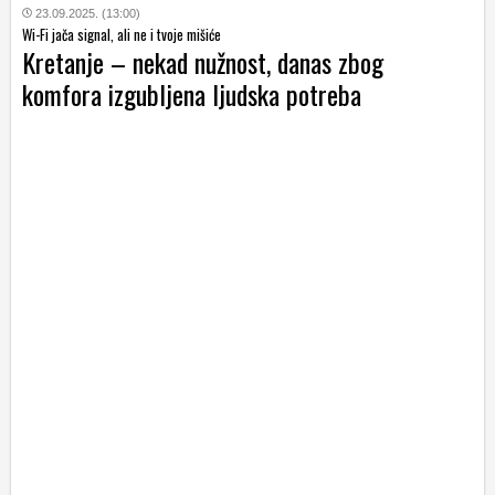
23.09.2025. (13:00)
Wi-Fi jača signal, ali ne i tvoje mišiće
Kretanje – nekad nužnost, danas zbog
komfora izgubljena ljudska potreba