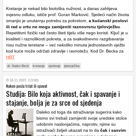
Kretanje je nekad bilo biološka nužnost, a danas zahtijeva
svjesnu odluku, ističe prof. Goran Marković. Sjedeći način života
smanjio je unutarnju potrebu za pokretom,
a kućanski poslovi
ili rad u vrtu ne mogu zamijeniti raznovrsnu tjelovježbu
.
Repetitivni fizički rad često šteti tijelu više nego koristi. Ključ je u
kvaliteti i raznolikosti pokreta, a za svakodnevno razgibavanje
nisu nužne teretane – već nekoliko minuta jednostavnih vježbi
kod kuće može održati zdravlje i ravnotežu. Kod Dr. Becka za
HRT
dr. Natko Beck
kretanje
sjedenje
tjelovježba
16.11.2023. (13:00)
Nakon posla trčat ili spavat
Studija: Bilo koja aktivnost, čak i spavanje i
stajanje, bolja je za srce od sjedenja
Daleko od toga da istraživanje sugerira kako
bismo svi trebali zamijeniti svoje uredske stolce
udobnim naslonjačima, naprotiv, njime su
istraživači željeli ukazati na to da
čak i sasvim