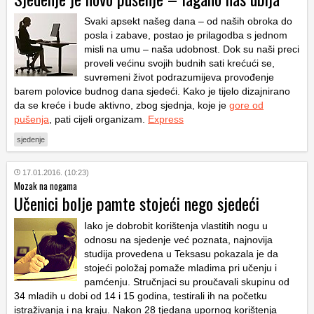
Svaki apsekt našeg dana – od naših obroka do
posla i zabave, postao je prilagodba s jednom
misli na umu – naša udobnost. Dok su naši preci
proveli većinu svojih budnih sati krećući se,
suvremeni život podrazumijeva provođenje
barem polovice budnog dana sjedeći. Kako je tijelo dizajnirano
da se kreće i bude aktivno, zbog sjednja, koje je
gore od
pušenja
, pati cijeli organizam.
Express
sjedenje
17.01.2016. (10:23)
Mozak na nogama
Učenici bolje pamte stojeći nego sjedeći
Iako je dobrobit korištenja vlastitih nogu u
odnosu na sjedenje već poznata, najnovija
studija provedena u Teksasu pokazala je da
stojeći položaj pomaže mladima pri učenju i
pamćenju. Stručnjaci su proučavali skupinu od
34 mladih u dobi od 14 i 15 godina, testirali ih na početku
istraživanja i na kraju. Nakon 28 tjedana upornog korištenja