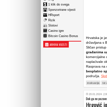
1 klik do svega
Sponzorirane vijesti
HRsport
Rizik
Slotovi
Casino igre
Bitcoin Casino Bonus
Hrvatska je j
državljana s 
ARHIVA VIJESTI
Sličan pristup
građanima ug
komercijalne 
naplaćivale o
Rasprava na 
besplatno s
područja.
Slo
evakuacija
rat 
20.01.2024. (19
Dok ga ne pozove 
Hrgović jo