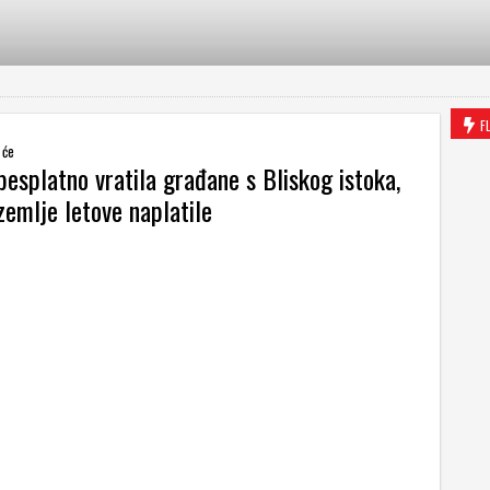
F
 će
esplatno vratila građane s Bliskog istoka,
zemlje letove naplatile