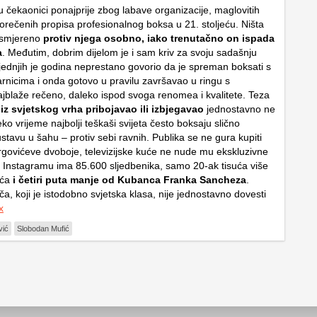
u čekaonici ponajprije zbog labave organizacije, maglovitih
dorečenih propisa profesionalnog boksa u 21. stoljeću. Ništa
 usmjereno
protiv njega osobno, iako trenutačno on ispada
a
. Međutim, dobrim dijelom je i sam kriv za svoju sadašnju
ljednjih je godina neprestano govorio da je spreman boksati s
arnicima i onda gotovo u pravilu završavao u ringu s
jblaže rečeno, daleko ispod svoga renomea i kvalitete. Teza
 iz svjetskog vrha pribojavao ili izbjegavao
jednostavno ne
neko vrijeme najbolji teškaši svijeta često boksaju slično
tavu u šahu – protiv sebi ravnih. Publika se ne gura kupiti
rgovićeve dvoboje, televizijske kuće ne nude mu ekskluzivne
 Instagramu ima 85.600 sljedbenika, samo 20-ak tisuća više
ića
i četiri puta manje od Kubanca Franka Sancheza
.
, koji je istodobno svjetska klasa, nije jednostavno dovesti
x
vić
Slobodan Mufić