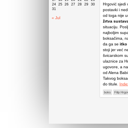
Hrgović sjedi 
24
25
26
27
28
29
30
31
postavki i ne
od toga nije
« Jul
žrtva sustav
situaciju. Pos
najboljim sup
boksačima, na
da ga se
itko
stoji jer već 
švicarskom sus
ulaznice za H
ugovore, a na
od Alena Bab
Takvog boksača
do titule.
Inde
boks
Filip Hrgo