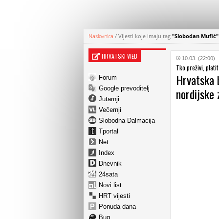
Naslovnica
/
Vijesti koje imaju tag
"Slobodan Mufić"
HRVATSKI WEB
10.03. (22:00)
Tko preživi, platit
Hrvatska b
Forum
Google prevoditelj
nordijske 
Jutarnji
Večernji
Slobodna Dalmacija
Tportal
Net
Index
Dnevnik
24sata
Novi list
HRT vijesti
Ponuda dana
Bug