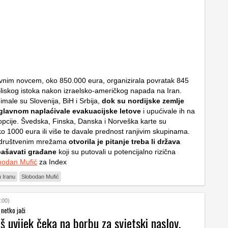
avnim novcem, oko 850.000 eura, organizirala povratak 845
Bliskog istoka nakon izraelsko-američkog napada na Iran.
 imale su Slovenija, BiH i Srbija,
dok su nordijske zemlje
lavnom naplaćivale evakuacijske letove
i upućivale ih na
opcije. Švedska, Finska, Danska i Norveška karte su
ko 1000 eura ili više te davale prednost ranjivim skupinama.
društvenim mrežama
otvorila je pitanje treba li država
pašavati građane
koji su putovali u potencijalno rizična
bodan Mufić
za Index
u Iranu
Slobodan Mufić
:00)
netko jači
š uvijek čeka na borbu za svjetski naslov,