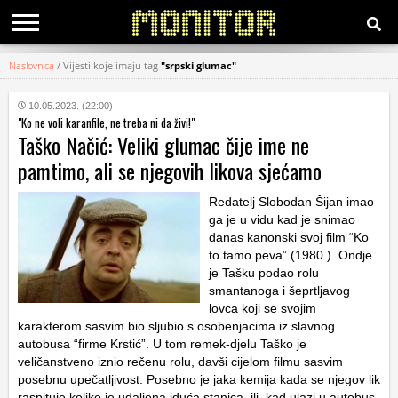
Naslovnica
/
Vijesti koje imaju tag
"srpski glumac"
KATEGORIJE
10.05.2023. (22:00)
"Ko ne voli karanfile, ne treba ni da živi!"
HRVATSKI
Taško Načić: Veliki glumac čije ime ne
WEB
pamtimo, ali se njegovih likova sjećamo
Redatelj Slobodan Šijan imao
ga je u vidu kad je snimao
danas kanonski svoj film “Ko
to tamo peva” (1980.). Ondje
je Tašku podao rolu
smantanoga i šeprtljavog
lovca koji se svojim
karakterom sasvim bio sljubio s osobenjacima iz slavnog
autobusa “firme Krstić”. U tom remek-djelu Taško je
veličanstveno iznio rečenu rolu, davši cijelom filmu sasvim
posebnu upečatljivost. Posebno je jaka kemija kada se njegov lik
raspituje koliko je udaljena iduća stanica, ili kad ulazi u autobus