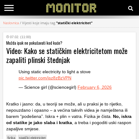
Naslovnica
/
Vijesti koje imaju tag
"statički elektricitet"
KATEGORIJE
07.02. (11:00)
Možda ipak ne pokušavati kod kuće?
HRVATSKI
Video: Kako se statičkim elektricitetom može
WEB
zapaliti plinski štednjak
Using static electricity to light a stove
pic.twitter.com/isz8zBzVPN
— Science girl (@sciencegirl)
February 6, 2026
Kratko i jasno: da, u teoriji se može, ali u praksi je to rijetko,
nepouzdano i opasno – a većina takvih videa je namještena ili
barem “podešena”. Iskra + plin = vatra. Fizika je čista.
No, iskra
od statike je jako slaba i kratka
, a treba i pogoditi uski raspon
zapaljive smjese.
fizika
statički elektricitet