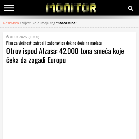
Naslovnica
/
Vijesti koje imaju tag
"StocaMine"
KATEGORIJE
01.07.2025. (10:00)
Plan za vječnost: zatrpaj i zaboravi pa dok ne dođe na naplatu
HRVATSKI
Otrov ispod Alzasa: 42.000 tona smeća koje
WEB
čeka da zagadi Europu