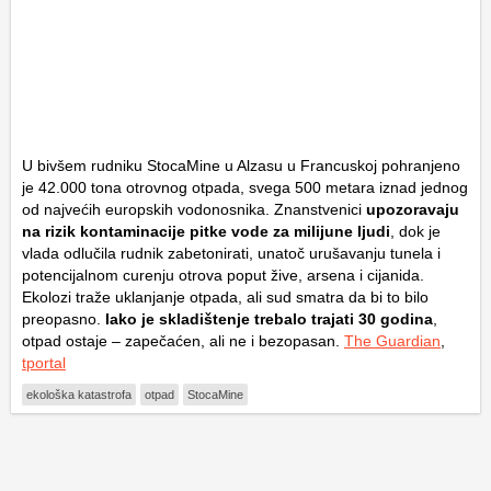
U bivšem rudniku StocaMine u Alzasu u Francuskoj pohranjeno
je 42.000 tona otrovnog otpada, svega 500 metara iznad jednog
od najvećih europskih vodonosnika. Znanstvenici
upozoravaju
na rizik kontaminacije pitke vode za milijune ljudi
, dok je
vlada odlučila rudnik zabetonirati, unatoč urušavanju tunela i
potencijalnom curenju otrova poput žive, arsena i cijanida.
Ekolozi traže uklanjanje otpada, ali sud smatra da bi to bilo
preopasno.
Iako je skladištenje trebalo trajati 30 godina
,
otpad ostaje – zapečaćen, ali ne i bezopasan.
The Guardian
,
tportal
ekološka katastrofa
otpad
StocaMine