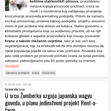
količine stakleničkih plinova
, prvenstveno
metana kojega proizvode preživači, mora se
nositi i s trendovima koji zahtijevaju smanjenje
konzumacije proizvoda animalnog podrijetla. Pritom se nameću
oni koji promoviraju proteine biljnog podrijetla, umjetno stvoreno
meso ili pak proteine koji dolaze od kukaca. Stalno govorimo o
klimatskim promjenama koje su evidentno prisutne, ali na njih
trebamo gledati s aspekta proizvođača koji moraju proizvesti
hranu u takvim otežanim uvjetima
. Iako je sve veći broj
vegetarijanaca, nije za očekivati niti da ima dovoljno resursa da
cijela populacija prijeđe na takvu vrstu prehrane. Hrvatska ima
jako velik problem jer proizvodi premalo hrane za svoje potrebe,
odnosno zadovoljavamo oko 50 posto potreba za hranom.
Agroklub
klimatske promjene
krave
stočarstvo
29.05.2021. (20:30)
Farmersko srce
U srcu Žumberka uzgaja japanska wagyu
goveda, u planu jedinstveni projekt Rent-a-
farm