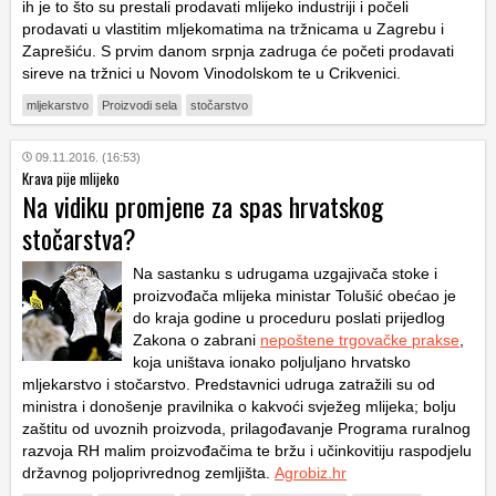
ih je to što su prestali prodavati mlijeko industriji i počeli
prodavati u vlastitim mljekomatima na tržnicama u Zagrebu i
Zaprešiću. S prvim danom srpnja zadruga će početi prodavati
sireve na tržnici u Novom Vinodolskom te u Crikvenici.
mljekarstvo
Proizvodi sela
stočarstvo
09.11.2016. (16:53)
Krava pije mlijeko
Na vidiku promjene za spas hrvatskog
stočarstva?
Na sastanku s udrugama uzgajivača stoke i
proizvođača mlijeka ministar Tolušić obećao je
do kraja godine u proceduru poslati prijedlog
Zakona o zabrani
nepoštene trgovačke prakse
,
koja uništava ionako poljuljano hrvatsko
mljekarstvo i stočarstvo. Predstavnici udruga zatražili su od
ministra i donošenje pravilnika o kakvoći svježeg mlijeka; bolju
zaštitu od uvoznih proizvoda, prilagođavanje Programa ruralnog
razvoja RH malim proizvođačima te bržu i učinkovitiju raspodjelu
državnog poljoprivrednog zemljišta.
Agrobiz.hr