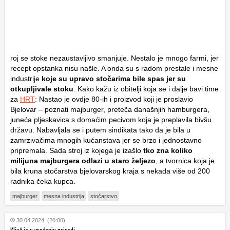
roj se stoke nezaustavljivo smanjuje. Nestalo je mnogo farmi, jer
recept opstanka nisu našle. A onda su s radom prestale i mesne
industrije
koje su upravo stočarima bile spas jer su
otkupljivale stoku
. Kako kažu iz obitelji koja se i dalje bavi time
za
HRT
: Nastao je ovdje 80-ih i proizvod koji je proslavio
Bjelovar – poznati majburger, preteča današnjih hamburgera,
juneća pljeskavica s domaćim pecivom koja je preplavila bivšu
državu. Nabavljala se i putem sindikata tako da je bila u
zamrzivačima mnogih kućanstava jer se brzo i jednostavno
pripremala. Sada stroj iz kojega je izašlo
tko zna koliko
milijuna majburgera odlazi u staro željezo
, a tvornica koja je
bila kruna stočarstva bjelovarskog kraja s nekada više od 200
radnika čeka kupca.
majburger
mesna industrija
stočarstvo
30.04.2024. (20:00)
Ključ je u vraćanju prirodi