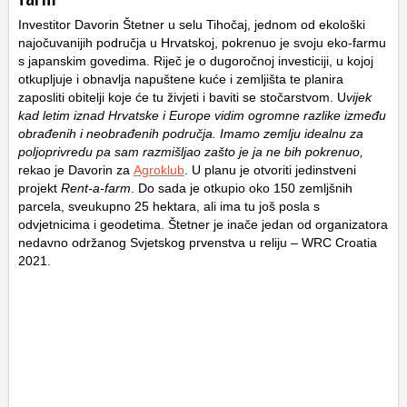
Investitor Davorin Štetner u selu Tihočaj, jednom od ekološki
najočuvanijih područja u Hrvatskoj, pokrenuo je svoju eko-farmu
s japanskim govedima. Riječ je o dugoročnoj investiciji, u kojoj
otkupljuje i obnavlja napuštene kuće i zemljišta te planira
zaposliti obitelji koje će tu živjeti i baviti se stočarstvom. U
vijek
kad letim iznad Hrvatske i Europe vidim ogromne razlike između
obrađenih i neobrađenih područja. Imamo zemlju idealnu za
poljoprivredu pa sam razmišljao zašto je ja ne bih pokrenuo,
rekao je Davorin za
Agroklub
. U planu je otvoriti jedinstveni
projekt
Rent-a-farm
. Do sada je otkupio oko 150 zemljšnih
parcela, sveukupno 25 hektara, ali ima tu još posla s
odvjetnicima i geodetima. Štetner je inače jedan od organizatora
nedavno održanog Svjetskog prvenstva u reliju – WRC Croatia
2021.