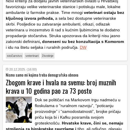
Novi kriteriji za dodjelu javnih veterinarskih ovlasti u Hrvatskoj
favoriziraju velike veterinarske stanice i potiskuju male, lokalne
ambulante iz farmske prakse. Time mnogi
veterinari ostaju bez
ključnog izvora prihoda,
a sela bez dostupne veterinarske
skrbi. Posljedice su zatvaranje ambulanti, otkazi, odlazak
veterinara u inozemstvo ili rad s kućnim ljubimcima te dodatno
propadanje stočarstva. Struka upozorava da kriteriji nisu jasno
zakonski definirani
, doneseni su bez konzultacija s Komorom
i idu na štetu seljaka i ruralnih područja.
DW
stočarstvo
veterinari
životinje
20.12.2025. (16:00)
Nismo samo mi kojima treba demografska obnova
Zbogom krave i hvala na svemu: broj muznih
krava u 10 godina pao za 73 posto
Dok se političari na Markovom trgu nadmeću u
floskulama o “ruralnom razvoju”, “poticanju
proizvodnje” i “samodostatnosti”, brojke pričaju
priču koja bi i Kafku posramila svojom
grotesknošću.
Hrvatske krave, čini se, nemaju
strpljenja za birokratske zavrzlame i
tiho, ali odlučno, glasaju