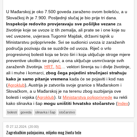
U Mađarskoj je oko 7.500 goveda zaraženo ovom bolešću, a u
Slovačkoj ih je 7.900. Posljednji slučaj je bio prije tri dana.
Inspekcije redovito provjeravaju sve pošiljke vezane
za
životinje koje se uvoze iz tih zemalja, ali prate se i one koje su
već uvezene, uvjerava Tugomir Majdak, državni tajnik u
Ministarstvu poljoprivrede. Svi se sudionici uvoza iz zaraženih
područja pozivaju da se suzdrže od uvoza. Riječ o vrlo
progresivnoj bolesti koja se brzo širi i koja uključuje stroge mjere
preventive ukoliko se pojavi, a ona uključuje usmrćivanje svih
zaraženih životinja.
HRT
,
N1
… vektori širenja su i divlje životinje,
ali i muhe i komarci,
zbog čega pojedini stručnjaci strahuju
kako je samo pitanje vremena
kada će se pojaviti i kod nas
(
Agroklub
), Austrija je zatvorila svoje granice s Mađarskom i
Slovačkom, a u Mađarskoj je na terenu zbog suzbijanja ove
bolesti i vojska (
Agroklub
). Iz
Ministarstva poljoprivrede
su rekli
kako slinavka i šap
mogu uništiti hrvatsko stočarstvo
(
Index
)
bolesti
goveda
slinavka i šap
stočarstvo
27.12.2024. (20:00)
Zagrebačkim pašnjacima, mlijeko mog života teče