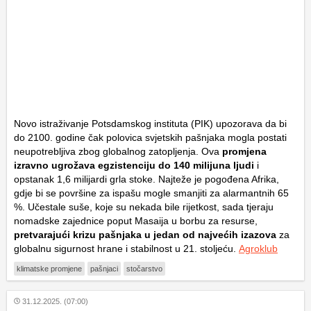
Novo istraživanje Potsdamskog instituta (PIK) upozorava da bi
do 2100. godine čak polovica svjetskih pašnjaka mogla postati
neupotrebljiva zbog globalnog zatopljenja. Ova
promjena
izravno ugrožava egzistenciju do 140 milijuna ljudi
i
opstanak 1,6 milijardi grla stoke. Najteže je pogođena Afrika,
gdje bi se površine za ispašu mogle smanjiti za alarmantnih 65
%. Učestale suše, koje su nekada bile rijetkost, sada tjeraju
nomadske zajednice poput Masaija u borbu za resurse,
pretvarajući krizu pašnjaka u jedan od najvećih izazova
za
globalnu sigurnost hrane i stabilnost u 21. stoljeću.
Agroklub
klimatske promjene
pašnjaci
stočarstvo
31.12.2025. (07:00)