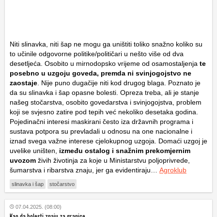
Niti slinavka, niti šap ne mogu ga uništiti toliko snažno koliko su
to učinile odgovorne politike/političari u nešto više od dva
desetljeća. Osobito u mirnodopsko vrijeme od osamostaljenja
te
posebno u uzgoju goveda, premda ni svinjogojstvo ne
zaostaje
. Nije puno dugačije niti kod drugog blaga. Poznato je
da su slinavka i šap opasne bolesti. Opreza treba, ali je stanje
našeg stočarstva, osobito govedarstva i svinjogojstva, problem
koji se svjesno zatire pod tepih već nekoliko desetaka godina.
Pojedinačni interesi maskirani često iza državnih programa i
sustava potpora su prevladali u odnosu na one nacionalne i
iznad svega važne interese cjelokupnog uzgoja. Domaći uzgoj je
uvelike uništen,
između ostalog i snažnim prekomjernim
uvozom
živih životinja za koje u Ministarstvu poljoprivrede,
šumarstva i ribarstva znaju, jer ga evidentiraju…
Agroklub
slinavka i šap
stočarstvo
07.04.2025. (08:00)
Kao da bolesti znaju za granice...