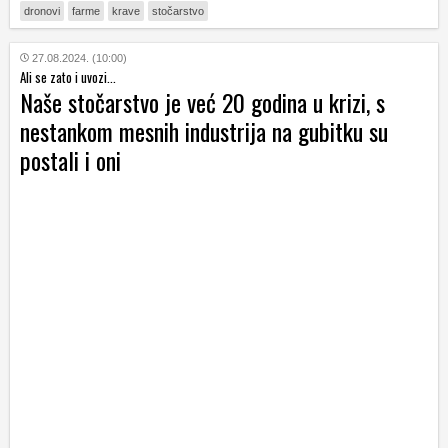
dronovi
farme
krave
stočarstvo
27.08.2024. (10:00)
Ali se zato i uvozi...
Naše stočarstvo je već 20 godina u krizi, s
nestankom mesnih industrija na gubitku su
postali i oni