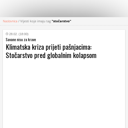
Naslovnica
/
Vijesti koje imaju tag
"stočarstvo"
KATEGORIJE
28.02. (18:00)
Savane nisu za krave
HRVATSKI
Klimatska kriza prijeti pašnjacima:
WEB
Stočarstvo pred globalnim kolapsom