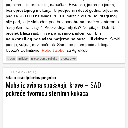
papcima – ili, preciznije, napuštaju Hrvatsku, jedna po jedna,
bez oproštajnog mukanja. U posljednjih deset godina bilježimo
pad sa 260.000 na svega 70.000 muznih krava. To, dragi moji,
nije pad, to je slobodan pad bez padobrana, praćen fanfarama
“uspješne tranzicije”. Proizvodnja mlijeka? Ne pitajte. Dok EU
prosjek bilježi rast, mi se
ponosimo padom koji bi i
najokorjelijeg pesimista natjerao na suze
– ili cinizam. Svaki
pad je, valjda, novi početak. Samo se pitam početak čega.
Uvoza? Definitivno.
Robert Zobel
za Agroklub
krave
mlijeko
proizvodnja mlijeka
stočarstvo
11.07.2025. (12:00)
Kukci u misiji: ljubav bez posljedica
Muhe iz aviona spašavaju krave – SAD
pokreće tvornicu sterilnih kukaca