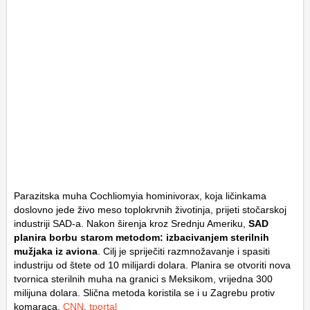
Parazitska muha Cochliomyia hominivorax, koja ličinkama
doslovno jede živo meso toplokrvnih životinja, prijeti stočarskoj
industriji SAD-a. Nakon širenja kroz Srednju Ameriku,
SAD
planira borbu starom metodom: izbacivanjem sterilnih
mužjaka iz aviona
. Cilj je spriječiti razmnožavanje i spasiti
industriju od štete od 10 milijardi dolara. Planira se otvoriti nova
tvornica sterilnih muha na granici s Meksikom, vrijedna 300
milijuna dolara. Slična metoda koristila se i u Zagrebu protiv
komaraca.
CNN
,
tportal