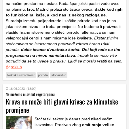
na našim prostorima nestao. Kada španjolski pastiri vode ovce
na planinu, kroz Madrid prolazi sto tisuća ovaca,
dakle kod njih
to funkcionira, kaže, a kod nas iz nekog razloga ne
.
Suradnja između poljoprivrede i zaštite prirode kod nas je na
jako niskom nivou i to treba promijeniti. Ne budemo li proizvodili
vlastitu hranu istovremeno štiteći prirodu, alternativa su nam
veleprodajni centri s namirnicama loše kvalitete.
Ekstenzivnim
stočarstvom se istovremeno proizvodi zdrava hrana i štiti
priroda,
dakle imamo dvostruku korist. Oni koji rade na tim
programima na nivou ministarstava
, trebali bi se malo više
potruditi da se to uvede u praksu. Ljudi se moraju vratiti na selo.
Agroklub
biološka raznolikost
priroda
stočarstvo
16.06.2023. (18:00)
Ne možemo ni svi bit vegetarijanci
Krava ne može biti glavni krivac za klimatske
promjene
Stočarski sektor je danas pred nikad većim
izazovima. Prozivan zbog
emitiranja velike