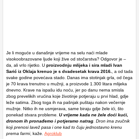
Je li moguće u današnje vrijeme na selu naći mlade
visokoobrazovane ljude koji žive od stočarstva? Odgovor je –
da, ali vrlo rijetko. U
proizvodnju mlijeka i sira mladi Ivan
Sarić iz Oklaja krenuo je s dvadesetak krava 2016.
, a od tada
svake godine povećava stado. Danas ima stotinjak grla, od čega
je 70 krava trenutno u mužnji, a proizvode 1.300 litara mlijeka
dnevno. Krave na ispašu idu noću, jer po danu nema smisla
zbog prevelikih vrućina koje životinje potjeraju u prvi hlad, gdje
leže satima. Zbog toga ih na pašnjak puštaju nakon večernje
mužnje. Nitko ih ne usmjerava, same biraju gdje žele ići, što
ponekad stvara probleme.
U vrijeme kada ne žele doći kući,
dronom ih pronađemo i potjeramo natrag
. Dron ima zvučnik
koji prenosi lavež pasa i one kad to čuju jednostavno krenu
prema farmi
, kaže.
Agroklub