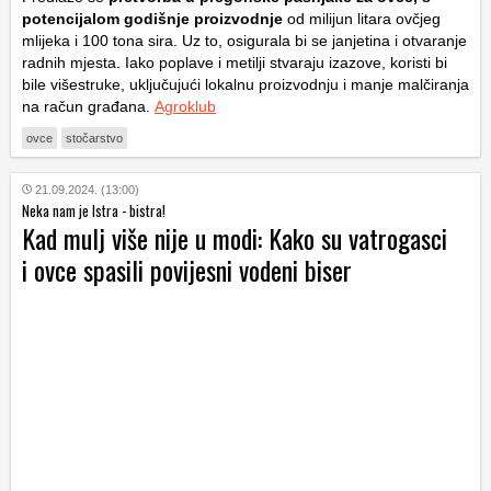
potencijalom godišnje proizvodnje
od milijun litara ovčjeg
mlijeka i 100 tona sira. Uz to, osigurala bi se janjetina i otvaranje
radnih mjesta. Iako poplave i metilji stvaraju izazove, koristi bi
bile višestruke, uključujući lokalnu proizvodnju i manje malčiranja
na račun građana.
Agroklub
ovce
stočarstvo
21.09.2024. (13:00)
Neka nam je Istra - bistra!
Kad mulj više nije u modi: Kako su vatrogasci
i ovce spasili povijesni vodeni biser