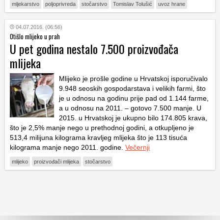
mljekarstvo
poljoprivreda
stočarstvo
Tomislav Tolušić
uvoz hrane
04.07.2016. (06:56)
Otišlo mlijeko u prah
U pet godina nestalo 7.500 proizvođača
mlijeka
Mlijeko je prošle godine u Hrvatskoj isporučivalo
9.948 seoskih gospodarstava i velikih farmi, što
je u odnosu na godinu prije pad od 1.144 farme,
a u odnosu na 2011. – gotovo 7.500 manje. U
2015. u Hrvatskoj je ukupno bilo 174.805 krava,
što je 2,5% manje nego u prethodnoj godini, a otkupljeno je
513,4 milijuna kilograma kravljeg mlijeka što je 113 tisuća
kilograma manje nego 2011. godine.
Večernji
mlijeko
proizvođači mlijeka
stočarstvo