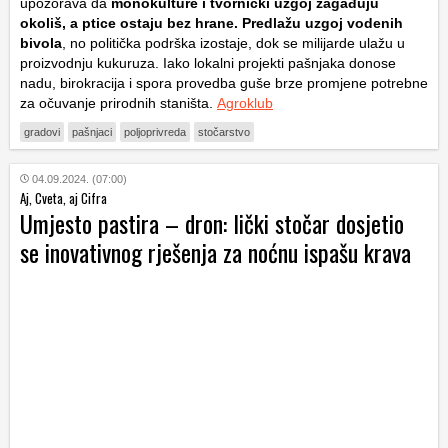
upozorava da
monokulture i tvornički uzgoj zagađuju
okoliš, a ptice ostaju bez hrane. Predlažu uzgoj vodenih
bivola
, no politička podrška izostaje, dok se milijarde ulažu u
proizvodnju kukuruza. Iako lokalni projekti pašnjaka donose
nadu, birokracija i spora provedba guše brze promjene potrebne
za očuvanje prirodnih staništa.
Agroklub
gradovi
pašnjaci
poljoprivreda
stočarstvo
04.09.2024. (07:00)
Aj, Cveta, aj Cifra
Umjesto pastira – dron: lički stočar dosjetio
se inovativnog rješenja za noćnu ispašu krava