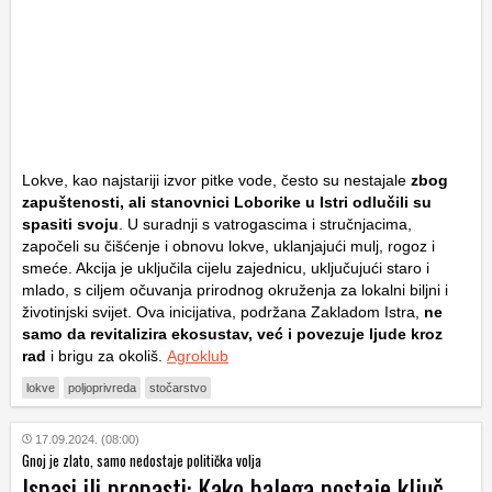
Lokve, kao najstariji izvor pitke vode, često su nestajale
zbog
zapuštenosti, ali stanovnici Loborike u Istri odlučili su
spasiti svoju
. U suradnji s vatrogascima i stručnjacima,
započeli su čišćenje i obnovu lokve, uklanjajući mulj, rogoz i
smeće. Akcija je uključila cijelu zajednicu, uključujući staro i
mlado, s ciljem očuvanja prirodnog okruženja za lokalni biljni i
životinjski svijet. Ova inicijativa, podržana Zakladom Istra,
ne
samo da revitalizira ekosustav, već i povezuje ljude kroz
rad
i brigu za okoliš.
Agroklub
lokve
poljoprivreda
stočarstvo
17.09.2024. (08:00)
Gnoj je zlato, samo nedostaje politička volja
Ispasi ili propasti: Kako balega postaje ključ