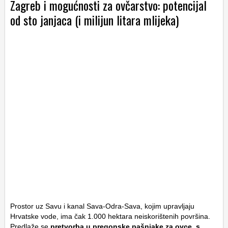
Zagreb i mogućnosti za ovčarstvo: potencijal
od sto janjaca (i milijun litara mlijeka)
Prostor uz Savu i kanal Sava-Odra-Sava, kojim upravljaju
Hrvatske vode, ima čak 1.000 hektara neiskorištenih površina.
Predlaže se
pretvorba u pregonske pašnjake za ovce, s