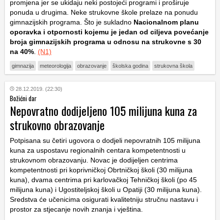
promjena jer se ukidaju neki postojeći programi i proširuje
ponuda u drugima. Neke strukovne škole prelaze na ponudu
gimnazijskih programa. Što je sukladno
Nacionalnom planu
oporavka i otpornosti kojemu je jedan od ciljeva povećanje
broja gimnazijskih programa u odnosu na strukovne s 30
na 40%
.
(N1)
gimnazija
meteorologija
obrazovanje
školska godina
strukovna škola
28.12.2019. (22:30)
Božićni dar
Nepovratno dodijeljeno 105 milijuna kuna za
strukovno obrazovanje
Potpisana su četiri ugovora o dodjeli nepovratnih 105 milijuna
kuna za uspostavu regionalnih centara kompetentnosti u
strukovnom obrazovanju. Novac je dodijeljen centrima
kompetentnosti pri koprivničkoj Obrtničkoj školi (30 milijuna
kuna), dvama centrima pri karlovačkoj Tehničkoj školi (po 45
milijuna kuna) i Ugostiteljskoj školi u Opatiji (30 milijuna kuna).
Sredstva će učenicima osigurati kvalitetniju stručnu nastavu i
prostor za stjecanje novih znanja i vještina.