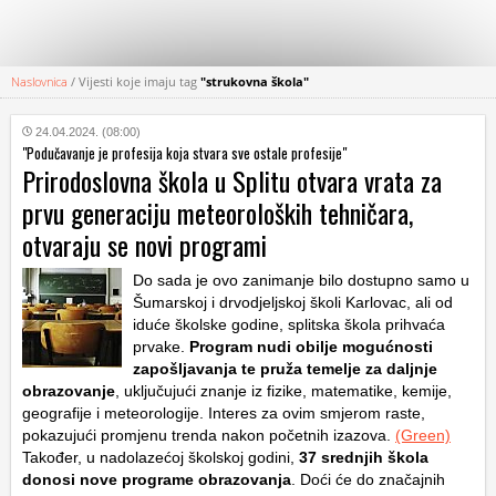
Naslovnica
/
Vijesti koje imaju tag
"strukovna škola"
KATEGORIJE
24.04.2024. (08:00)
"Podučavanje je profesija koja stvara sve ostale profesije"
HRVATSKI
Prirodoslovna škola u Splitu otvara vrata za
WEB
prvu generaciju meteoroloških tehničara,
otvaraju se novi programi
Do sada je ovo zanimanje bilo dostupno samo u
Šumarskoj i drvodjeljskoj školi Karlovac, ali od
iduće školske godine, splitska škola prihvaća
prvake.
Program nudi obilje mogućnosti
zapošljavanja te pruža temelje za daljnje
obrazovanje
, uključujući znanje iz fizike, matematike, kemije,
geografije i meteorologije. Interes za ovim smjerom raste,
pokazujući promjenu trenda nakon početnih izazova.
(Green)
Također, u nadolazećoj školskoj godini,
37 srednjih škola
donosi nove programe obrazovanja
. Doći će do značajnih