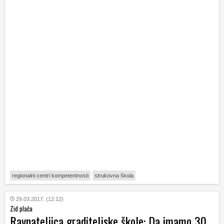
regionalni centri kompetentnosti
strukovna škola
29.03.2017. (12:12)
Zid plača
Ravnateljica graditeljske škole: Da imamo 30