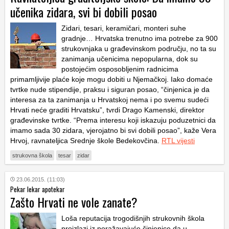
učenika zidara, svi bi dobili posao
Zidari, tesari, keramičari, monteri suhe
gradnje… Hrvatska trenutno ima potrebe za 900
strukovnjaka u građevinskom području, no ta su
zanimanja učenicima nepopularna, dok su
postojećim osposobljenim radnicima
primamljivije plaće koje mogu dobiti u Njemačkoj. Iako domaće
tvrtke nude stipendije, praksu i siguran posao, “činjenica je da
interesa za ta zanimanja u Hrvatskoj nema i po svemu sudeći
Hrvati neće graditi Hrvatsku”, tvrdi Drago Kamenski, direktor
građevinske tvrtke. “Prema interesu koji iskazuju poduzetnici da
imamo sada 30 zidara, vjerojatno bi svi dobili posao”, kaže Vera
Hrvoj, ravnateljica Srednje škole Bedekovčina.
RTL vijesti
strukovna škola
tesar
zidar
23.06.2015. (11:03)
Pekar lekar apotekar
Zašto Hrvati ne vole zanate?
Loša reputacija trogodišnjih strukovnih škola
proizlazi iz poražavajuće činjenice da u