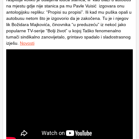
na mjestu gdje nije stanica pa mu Pavle Vuisić izgovara onu
antologijsku repliku: “Propisi su propisi”. Ili kad mu puška opali u
autobusu netom što je izgovorio da je zakočena. Tu je i njegov
lik Božidara Majkovića, činovnika “u preduzeću” iz nekoć jako
popularne TV-serije “Bolji život” u kojoj Taško fenomenalno
tumači sindikalno zanovijetalo, grintavo spadalo i sladostrasnog
izješu.
Novosti