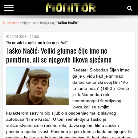
Naslovnica
/
Vijesti koje imaju tag
"Taško Načić"
KATEGORIJE
10.05.2023. (22:00)
"Ko ne voli karanfile, ne treba ni da živi!"
HRVATSKI
Taško Načić: Veliki glumac čije ime ne
WEB
pamtimo, ali se njegovih likova sjećamo
Redatelj Slobodan Šijan imao
ga je u vidu kad je snimao
danas kanonski svoj film “Ko
to tamo peva” (1980.). Ondje
je Tašku podao rolu
smantanoga i šeprtljavog
lovca koji se svojim
karakterom sasvim bio sljubio s osobenjacima iz slavnog
autobusa “firme Krstić”. U tom remek-djelu Taško je
veličanstveno iznio rečenu rolu, davši cijelom filmu sasvim
posebnu upečatljivost. Posebno je jaka kemija kada se njegov lik
raspituje koliko je udaljena iduća stanica, ili kad ulazi u autobus