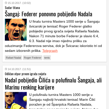
15.10.2017. (10:02)
Sudar titana
Šangaj: Federer ponovno pobijedio Nadala
U finalu turnira Masters 1000 serije u Šangaju
švicarski je tenisač Roger Federer glatko
pobijedio prvog igrača svijeta Rafaela Nadala.
Nakon 71 minute borbe Federer je slavio 6:4,
6:3. Nadal nije imao nijednu priliku za
oduzimanje Federerova servisa, dok je Švicarac iskoristio tri od
sedam izborenih prilika.
Telegraph
Rafael Nadal
Roger Federer
tenis
14.10.2017. (11:51)
Odličan otpor prvom igraču svijeta
Nadal pobijedio Čilića u polufinalu Šangaja, ali
Marinu renking karijere
U polufinalu turnira Masters 1000 serije u
Šangaju najbolji hrvatski tenisač Marin Čilić
poražen je od Španjolca Rafaela Nadala,