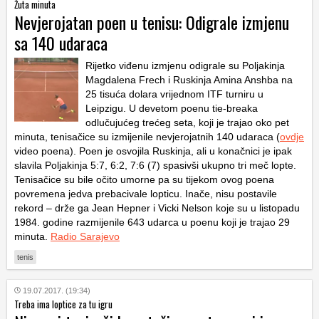
Žuta minuta
Nevjerojatan poen u tenisu: Odigrale izmjenu
sa 140 udaraca
Rijetko viđenu izmjenu odigrale su Poljakinja
Magdalena Frech i Ruskinja Amina Anshba na
25 tisuća dolara vrijednom ITF turniru u
Leipzigu. U devetom poenu tie-breaka
odlučujućeg trećeg seta, koji je trajao oko pet
minuta, tenisačice su izmijenile nevjerojatnih 140 udaraca (
ovdje
video poena). Poen je osvojila Ruskinja, ali u konačnici je ipak
slavila Poljakinja 5:7, 6:2, 7:6 (7) spasivši ukupno tri meč lopte.
Tenisačice su bile očito umorne pa su tijekom ovog poena
povremena jedva prebacivale lopticu. Inače, nisu postavile
rekord – drže ga Jean Hepner i Vicki Nelson koje su u listopadu
1984. godine razmijenile 643 udarca u poenu koji je trajao 29
minuta.
Radio Sarajevo
tenis
19.07.2017. (19:34)
Treba ima loptice za tu igru