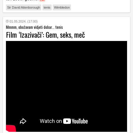
Sir David Attenborough
tenis
Wimbledon
01.05.2024. (17:00)
Mmmm, obožavam vidjeti dobar... tenis
Film ‘Izazivači’: Gem, seks, meč