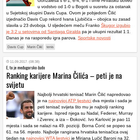
Gonzalesa s 6-1, 6-4, 6-1 i time Hrvatsku doveo
u vodstvo od 1-0 u Bogoti u susretu za ostanak
u Svjetskoj skupini Davis Cupa. Ovom je pobjedom Čilić
izjednačio Davis Cup rekord Ivana Ljubičića – obojica su zasad
slavila u 23 dvoboja. U sljedećem meču Franko
Škugor izgubio
je 3:2 u setovima od Santiaga Giralda
pa je ukupni rezultat 1:1.
Danas je na rasporedu igra parova.
Sportske novosti
Davis Cup
Marin Čilić
tenis
11.09.2017. (08:38)
E, to je međugorsko čudo
Ranking karijere Marina Čilića – peti je na
svijetu
Najbolji hrvatski tenisač Marin Čilić napredovao
je na
najnovijoj ATP ljestvici
dva mjesta i sada je
peti tenisač svijeta što mu je najbolji ranking
karijere. Ispred njega su Nadal, Federer, Murray
i Zverev, a iza – Đoković. Ivo Karlović je pao 11
mjesta i sada se nalazi na 49. poziciji. Borna Ćorić se popeo sa
61. na 56. mjesto. Najbolje rangirana hrvatska tenisačica ovaj
tjedan na
najnovijoj WTA ljestvici
je Mirjana Lučić Baroni na 32.