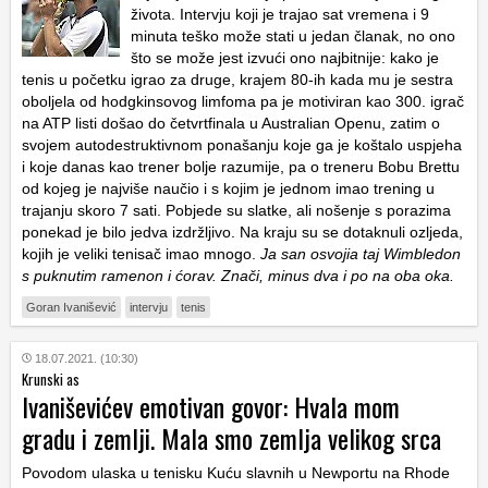
života. Intervju koji je trajao sat vremena i 9
minuta teško može stati u jedan članak, no ono
što se može jest izvući ono najbitnije: kako je
tenis u početku igrao za druge, krajem 80-ih kada mu je sestra
oboljela od hodgkinsovog limfoma pa je motiviran kao 300. igrač
na ATP listi došao do četvrtfinala u Australian Openu, zatim o
svojem autodestruktivnom ponašanju koje ga je koštalo uspjeha
i koje danas kao trener bolje razumije, pa o treneru Bobu Brettu
od kojeg je najviše naučio i s kojim je jednom imao trening u
trajanju skoro 7 sati. Pobjede su slatke, ali nošenje s porazima
ponekad je bilo jedva izdržljivo. Na kraju su se dotaknuli ozljeda,
kojih je veliki tenisač imao mnogo.
Ja san osvojia taj Wimbledon
s puknutim ramenon i ćorav. Znači, minus dva i po na oba oka.
Goran Ivanišević
intervju
tenis
18.07.2021. (10:30)
Krunski as
Ivaniševićev emotivan govor: Hvala mom
gradu i zemlji. Mala smo zemlja velikog srca
Povodom ulaska u tenisku Kuću slavnih u Newportu na Rhode