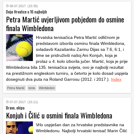
08.07.2017. (15:35)
Dvije Hrvatice u 16 najboljih
Petra Martić uvjerljivom pobjedom do osmine
finala Wimbledona
Hrvatska tenisačica Petra Martić odličnom je
predstavom izborila osminu finala Wimbledona,
svladavši Kazašanku Zarinu Dijas sa 7:6, 6:1, i
time se pridruživši našoj Ani Konjuh, koja je
prolaz u 4. kolo izborila jučer. Martić, koja je prije
Wimbledona bila 135. tenisačica svijeta, ovo je najbolji rezultat
na prestižnom engleskom turniru, a četvrto je kolo dosad uspjela
dosegnuti dva puta na Roland Garrosu (2012. i 2017.).
Index
Petra Martić
tenis
Wimbledon
07.07.2017. (15:11)
Bravo, ekipa
Konjuh i Čilić u osmini finala Wimbledona
Vrlo uspješan dan za hrvatske predstavnike na
Wimbledonu. Najbolji hrvatski tenisač Marin Čilić