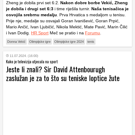
Zheng je dobila prvi set 6:2.
Nakon dobre borbe Vekić, Zheng
je dobila i drugi set 6:3
i time riješila turnir.
Naša tenisačica je
osvojila srebrnu medalju
. Prva Hrvatica s medaljom u tenisu.
Prije nje, medalje su osvajali Goran Ivanišević, Goran Prpić,
Mario Ančić, Ivan Ljubičić, Nikola Mektić, Mate Pavić, Marin Čilić
i Ivan Dodig.
HR Sport
Meč se pratio i na
Forumu
.
Donna Vekić
Olimpijske igre
Olimpijske igre 2024
tenis
11.07.2024. (16:00)
Kako je televizija utjecala na sport
Jeste li znali? Sir David Attenbourugh
zaslužan je za to što su teniske loptice žute