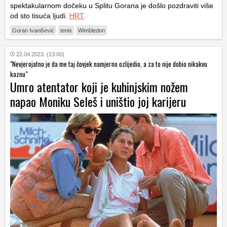
spektakularnom dočeku u Splitu Gorana je došlo pozdraviti više
od sto tisuća ljudi.
HRT
Goran Ivanišević
tenis
Wimbledon
22.04.2023. (13:00)
"Nevjerojatno je da me taj čovjek namjerno ozlijedio, a za to nije dobio nikakvu
kaznu"
Umro atentator koji je kuhinjskim nožem
napao Moniku Seleš i uništio joj karijeru