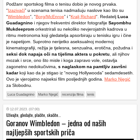
Podžanr sportskog filma o tenisu dobio je novog prvaka.
“
Izazivači
” u scenama tenisa nadmašuju naslove kao što su
“
Wimbledon
“, “
Borg/McEnroe
” i “
Kralj Richard
“. Redatelj
Luca
Guadagnino
i njegov frekventni direktor fotografije
Sayombhu
Mukdeeprom
orkestrirali su nekoliko nevjerojatnih kadrova u
ritmu metronoma koji gledatelja apsorbiraju u tenisku igru i čine
je napetijom. Suprotno nerijetko aseksualnoj modernoj
kinematografiji, režija je tjelesna, senzualna, erotična, požudna i
seksi dok napaja oči na tijelima aktera u pokretu
, ali njihov
mozak i srce, ono što misle i koga zapravo vole, ostavlja
zagonetno nedokučivima,
s naglaskom na pamtljiv završni
kadar
koji kao da je stigao iz “novog Hollywooda” sedamdesetih.
Ovo je vjerojatno najseksi film posljednjih godina.
Marko Njegić
za Slobodnu.
Luca Guadagnino
Marko Njegić
recenzija filma
tenis
12.07.2023. (07:00)
Uživajte, gledajte, plačite, skačite...
Goranov Wimbledon – jedna od naših
najljepših sportskih priča