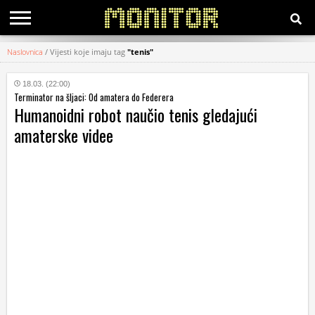
Naslovnica
/
Vijesti koje imaju tag
"tenis"
KATEGORIJE
18.03. (22:00)
Terminator na šljaci: Od amatera do Federera
HRVATSKI
Humanoidni robot naučio tenis gledajući
WEB
amaterske videe