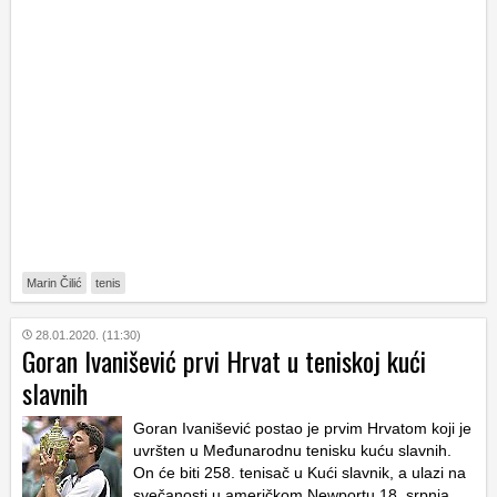
Marin Čilić
tenis
28.01.2020. (11:30)
Goran Ivanišević prvi Hrvat u teniskoj kući
slavnih
Goran Ivanišević postao je prvim Hrvatom koji je
uvršten u Međunarodnu tenisku kuću slavnih.
On će biti 258. tenisač u Kući slavnik, a ulazi na
svečanosti u američkom Newportu 18. srpnja.