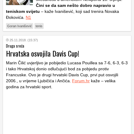
Čini se da sam nešto dobro napravio u
teniskom svijetu
– kaže Ivanišević, koji sad trenira Novaka
Đokovića.
N1
Goran Ivanišević
tenis
25.11.2018. (15:37)
Druga sreća
Hrvatska osvojila Davis Cup!
Marin Čilić uvjerljivo je pobijedio Lucasa Pouillea sa 7-6, 6-3, 6-3
i tako Hrvatskoj donio odlučujući bod za pobjedu protiv
Francuske. Ovo je drugi hrvatski Davis Cup, prvi put osvojili
2006., u vrijeme Ljubičića i Ančića.
Forum.hr
kaže – velika
godina za hrvatski sport.