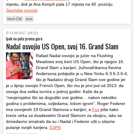
mjestu, dok je Ana Konjuh pala 17 mjesta na 40. poziciju.
Sportske novosti
Marin Čilić
tenis
11.09.2017. (06:51)
Ipak na putu prema gore
Nadal osvojio US Open, svoj 16. Grand Slam
Rafael Nadal osvojio je jučer na Flushing
Meadows svoj treći US Open, što je njegov 16.
Grand Slam u karijeri. Južnoafrikanca Kevina
Andersona pobijedio je u New Yorku 6-3 6-3 6-4,
što je Nadalov drugi Grand Slam ove godine jer
je u lipnju osvojio French Open, što mu je prvi put od 2013. da
osvaja dva velika turnira u jednoj godini. Kaže da je
“nevjerojatno što se dogodilo ove godine… nakon nekoliko
godina s problemima, ozljedama, lošom igrom”. Roger Federer
ima osvojenih 19 Grand Slamova u karijeri, a
Fox
piše kako
kreće utrka za dvadesetim Grand Slamom za obojicu, iako se
donedavno smatralo da su i Nadal i Federer ušli u silazne
putanje svojih karijera.
ESPN