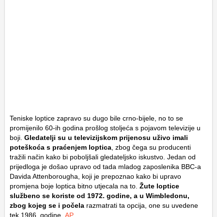
Teniske loptice zapravo su dugo bile crno-bijele, no to se
promijenilo 60-ih godina prošlog stoljeća s pojavom televizije u
boji.
Gledatelji su u televizijskom prijenosu uživo imali
poteškoća s praćenjem loptica
, zbog čega su producenti
tražili način kako bi poboljšali gledateljsko iskustvo. Jedan od
prijedloga je došao upravo od tada mladog zaposlenika BBC-a
Davida Attenborougha, koji je prepoznao kako bi upravo
promjena boje loptica bitno utjecala na to.
Žute loptice
službeno se koriste od 1972. godine, a u Wimbledonu,
zbog kojeg se i počela
razmatrati ta opcija, one su uvedene
tek 1986. godine.
AP