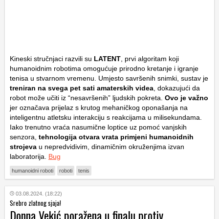
Kineski stručnjaci razvili su
LATENT
, prvi algoritam koji
humanoidnim robotima omogućuje prirodno kretanje i igranje
tenisa u stvarnom vremenu. Umjesto savršenih snimki, sustav je
treniran na svega pet sati amaterskih videa
, dokazujući da
robot može učiti iz “nesavršenih” ljudskih pokreta.
Ovo je važno
jer označava prijelaz s krutog mehaničkog oponašanja na
inteligentnu atletsku interakciju s reakcijama u milisekundama.
Iako trenutno vraća nasumične loptice uz pomoć vanjskih
senzora,
tehnologija otvara vrata primjeni humanoidnih
strojeva
u nepredvidivim, dinamičnim okruženjima izvan
laboratorija.
Bug
humanoidni roboti
roboti
tenis
03.08.2024. (18:22)
Srebro zlatnog sjaja!
Donna Vekić poražena u finalu protiv