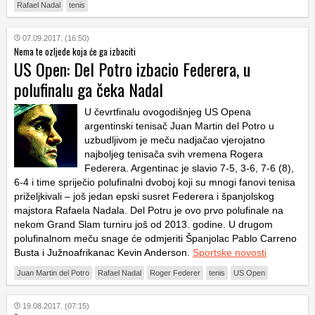
Rafael Nadal
tenis
07.09.2017. (16:50)
Nema te ozljede koja će ga izbaciti
US Open: Del Potro izbacio Federera, u
polufinalu ga čeka Nadal
U čevrtfinalu ovogodišnjeg US Opena
argentinski tenisač Juan Martin del Potro u
uzbudljivom je meču nadjačao vjerojatno
najboljeg tenisača svih vremena Rogera
Federera. Argentinac je slavio 7-5, 3-6, 7-6 (8),
6-4 i time spriječio polufinalni dvoboj koji su mnogi fanovi tenisa
priželjkivali – još jedan epski susret Federera i španjolskog
majstora Rafaela Nadala. Del Potru je ovo prvo polufinale na
nekom Grand Slam turniru još od 2013. godine. U drugom
polufinalnom meču snage će odmjeriti Španjolac Pablo Carreno
Busta i Južnoafrikanac Kevin Anderson.
Sportske novosti
Juan Martin del Potro
Rafael Nadal
Roger Federer
tenis
US Open
19.08.2017. (07:15)