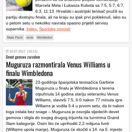
Marcela Mela i Łukasza Kubota sa 7:5, 5:7, 6:7,
6:3, 11:13. Hrvatski i austrijski tenisač pružili su
partiju dostojnu finala, ali na kraju su ipak prvi pokleknuli, iako su
u petom setu u nekoliko navrata opasno prijetili servisu
suparnika.
Index
,
Sportske novosti
Mate Pavić
tenis
Wimbledon
15.07.2017. (16:11)
Devet gemova zaredom
Muguruza razmontirala Venus Williams u
finalu Wimbledona
23-godišnja španjolska tenisačica Garbine
Muguruza u finalu je Wimbledona s terena
otpuhnula 14 godina stariju veteranku Venus
Williams, slavivši 7:5, 6:0 nakon 77 minuta igre.
Williams je vodila 5:4 u prvom setu, da bi nakon
toga ostala bez snage – Muguruza je osvojila sljedećih devet
gemova i stigla do svojeg drugog trijumfa na turnirima Grand
Slam kategorije. Osim što će uprihoditi 2,2 milijuna funti
(Williams upola manje), Muguruza će skočiti s 14. na 5. mjesto