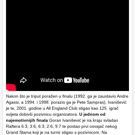
Nakon što je triput poražen u finalu (1992. ga je zaustavio Andre
Agassi, a 1994. i 1998. porazio ga je Pete Sampras), Ivanišević
je te, 2001. godine u All England Club stigao kao 125. igrač
svijeta dobivši pozivnicu organizatora.
U jednom od
najemotivnijih finala
Goran Ivanišević je na kraju svladao
Raftera 6:3, 3:6, 6:3, 2:6, 9:7 te postao prvi osvajač nekog
Grand Slama koji je na turnir stigao s pozivnicom. Na