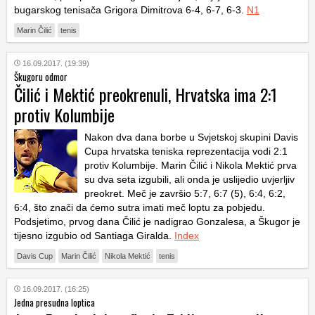
bugarskog tenisača Grigora Dimitrova 6-4, 6-7, 6-3.
N1
Marin Čilić
tenis
16.09.2017. (19:39)
Škugoru odmor
Čilić i Mektić preokrenuli, Hrvatska ima 2:1
protiv Kolumbije
Nakon dva dana borbe u Svjetskoj skupini Davis
Cupa hrvatska teniska reprezentacija vodi 2:1
protiv Kolumbije. Marin Čilić i Nikola Mektić prva
su dva seta izgubili, ali onda je uslijedio uvjerljiv
preokret. Meč je završio 5:7, 6:7 (5), 6:4, 6:2,
6:4, što znači da ćemo sutra imati meč loptu za pobjedu.
Podsjetimo, prvog dana Čilić je nadigrao Gonzalesa, a Škugor je
tijesno izgubio od Santiaga Giralda.
Index
Davis Cup
Marin Čilić
Nikola Mektić
tenis
16.09.2017. (16:25)
Jedna presudna loptica