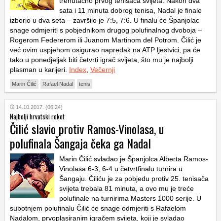
trenutačno prvog tenisača svijeta. Nakon dva
sata i 11 minuta dobrog tenisa, Nadal je finale
izborio u dva seta – završilo je 7:5, 7:6. U finalu će Španjolac
snage odmjeriti s pobjednikom drugog polufinalnog dvoboja –
Rogerom Federerom ili Juanom Martinom del Potrom. Čilić je
već ovim uspjehom osigurao napredak na ATP ljestvici, pa će
tako u ponedjeljak biti četvrti igrač svijeta, što mu je najbolji
plasman u karijeri.
Index
,
Večernji
Marin Čilić
Rafael Nadal
tenis
14.10.2017. (06:24)
Najbolji hrvatski reket
Čilić slavio protiv Ramos-Vinolasa, u
polufinala Šangaja čeka ga Nadal
Marin Čilić svladao je Španjolca Alberta Ramos-
Vinolasa 6-3, 6-4 u četvrtfinalu turnira u
Šangaju. Čiliću je za pobjedu protiv 25. tenisača
svijeta trebala 81 minuta, a ovo mu je treće
polufinale na turnirima Masters 1000 serije. U
subotnjem polufinalu Čilić će snage odmjeriti s Rafaelom
Nadalom, prvoplasiranim igračem svijeta, koji je svladao