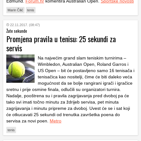
Edmund.
Forum.hr
komentira Australian Open.
Sportske novosti
Marin Čilić
tenis
22.11.2017. (08:47)
Žute sekunde
Promjena pravila u tenisu: 25 sekundi za
servis
Na najvećim grand slam teniskim turnirima –
Wimbledon, Australian Open, Roland Garros i
US Open – bit će postavljeno samo 16 tenisača i
tenisačica kao nositelji, čime će biti daleko veća
mogućnost da se bolje rangirani igrači i igračice
sretnu i prije osmine finala, odlučili su organizatori turnira.
Nadalje, pooštrena su i pravila zagrijavanja pred dvoboj pa će
tako svi imati točno minutu za ždrijeb servisa, pet minuta
zagrijavanja i minutu pripreme za dvoboj. Uvest će se i sat koji
će otkucavati 25 sekundi od trenutka završetka poena do
servisa za novi poen.
Metro
tenis