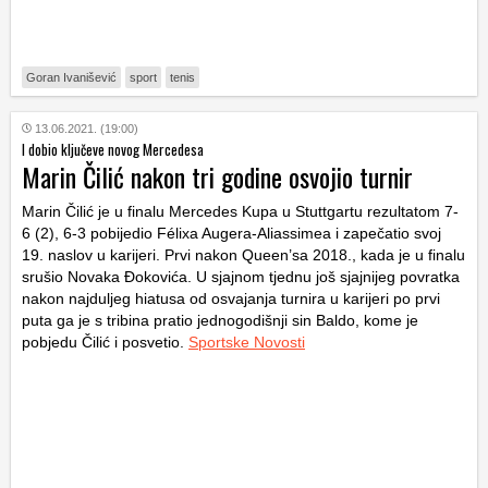
Goran Ivanišević
sport
tenis
13.06.2021. (19:00)
I dobio ključeve novog Mercedesa
Marin Čilić nakon tri godine osvojio turnir
Marin Čilić je u finalu Mercedes Kupa u Stuttgartu rezultatom 7-
6 (2), 6-3 pobijedio Félixa Augera-Aliassimea i zapečatio svoj
19. naslov u karijeri. Prvi nakon Queen’sa 2018., kada je u finalu
srušio Novaka Đokovića. U sjajnom tjednu još sjajnijeg povratka
nakon najduljeg hiatusa od osvajanja turnira u karijeri po prvi
puta ga je s tribina pratio jednogodišnji sin Baldo, kome je
pobjedu Čilić i posvetio.
Sportske Novosti