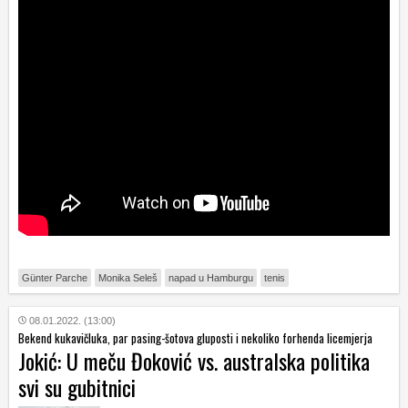
Günter Parche
Monika Seleš
napad u Hamburgu
tenis
08.01.2022. (13:00)
Bekend kukavičluka, par pasing-šotova gluposti i nekoliko forhenda licemjerja
Jokić: U meču Đoković vs. australska politika
svi su gubitnici