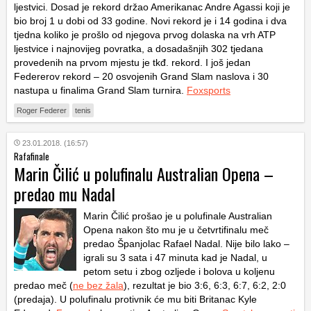
ljestvici. Dosad je rekord držao Amerikanac Andre Agassi koji je
bio broj 1 u dobi od 33 godine. Novi rekord je i 14 godina i dva
tjedna koliko je prošlo od njegova prvog dolaska na vrh ATP
ljestvice i najnovijeg povratka, a dosadašnjih 302 tjedana
provedenih na prvom mjestu je tkđ. rekord. I još jedan
Federerov rekord – 20 osvojenih Grand Slam naslova i 30
nastupa u finalima Grand Slam turnira.
Foxsports
Roger Federer
tenis
23.01.2018. (16:57)
Rafafinale
Marin Čilić u polufinalu Australian Opena –
predao mu Nadal
Marin Čilić prošao je u polufinale Australian
Opena nakon što mu je u četvrtifinalu meč
predao Španjolac Rafael Nadal. Nije bilo lako –
igrali su 3 sata i 47 minuta kad je Nadal, u
petom setu i zbog ozljede i bolova u koljenu
predao meč (
ne bez žala
), rezultat je bio 3:6, 6:3, 6:7, 6:2, 2:0
(predaja). U polufinalu protivnik će mu biti Britanac Kyle