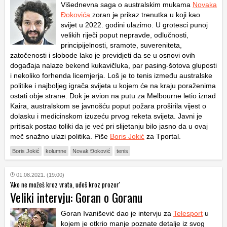
Višednevna saga o australskim mukama
Novaka
Đokovića
zoran je prikaz trenutka u koji kao
svijet u 2022. godini ulazimo. U grotesci punoj
velikih riječi poput nepravde, odlučnosti,
principijelnosti, sramote, suvereniteta,
zatočenosti i slobode lako je previdjeti da se u osnovi ovih
događaja nalaze bekend kukavičluka, par pasing-šotova gluposti
i nekoliko forhenda licemjerja. Loš je to tenis između australske
politike i najboljeg igrača svijeta u kojem će na kraju poraženima
ostati obje strane. Dok je avion na putu za Melbourne letio iznad
Kaira, australskom se javnošću poput požara proširila vijest o
dolasku i medicinskom izuzeću prvog reketa svijeta. Javni je
pritisak postao toliki da je već pri slijetanju bilo jasno da u ovaj
meč snažno ulazi politika. Piše
Boris Jokić
za Tportal.
Boris Jokić
kolumne
Novak Đoković
tenis
01.08.2021. (19:00)
'Ako ne možeš kroz vrata, uđeš kroz prozor'
Veliki intervju: Goran o Goranu
Goran Ivanišević dao je intervju za
Telesport
u
kojem je otkrio manje poznate detalje iz svog