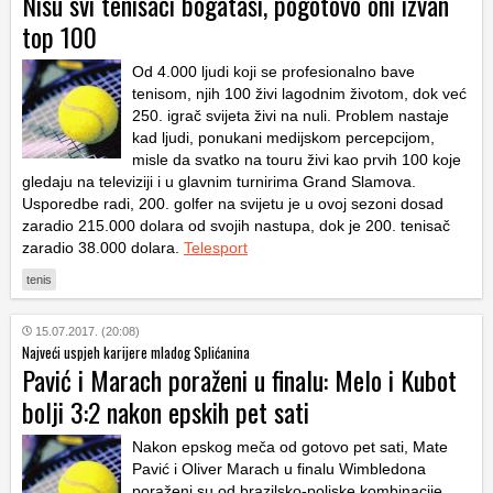
Nisu svi tenisači bogataši, pogotovo oni izvan
top 100
Od 4.000 ljudi koji se profesionalno bave
tenisom, njih 100 živi lagodnim životom, dok već
250. igrač svijeta živi na nuli. Problem nastaje
kad ljudi, ponukani medijskom percepcijom,
misle da svatko na touru živi kao prvih 100 koje
gledaju na televiziji i u glavnim turnirima Grand Slamova.
Usporedbe radi, 200. golfer na svijetu je u ovoj sezoni dosad
zaradio 215.000 dolara od svojih nastupa, dok je 200. tenisač
zaradio 38.000 dolara.
Telesport
tenis
15.07.2017. (20:08)
Najveći uspjeh karijere mladog Splićanina
Pavić i Marach poraženi u finalu: Melo i Kubot
bolji 3:2 nakon epskih pet sati
Nakon epskog meča od gotovo pet sati, Mate
Pavić i Oliver Marach u finalu Wimbledona
poraženi su od brazilsko-poljske kombinacije