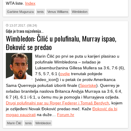
WTA liste.
Index
Garbine Muguruza
tenis
Venus Williams
Wimbledon
13.07.2017. (06:24)
Gdje je trava najzelenija...
Wimbledon: Čilić u polufinalu, Murray ispao,
Đoković se predao
Marin Čilić po prvi se puta u karijeri plasirao u
polufinale Wimbledona – svladao je
Luksemburžanina Gillesa Mullera sa 3:6, 7:6 (6),
7:5, 5:7, 6:1 (
ovdje
trenutak pobjede
[video_icon]) i u petak će protiv Amerikanca
Sama Querreyja pokušati izboriti finale (
Sportske
). Querrey je
svladao branitelja naslova Britanca Andyja Murraya sa 3:6, 6:4,
6:7 (4), 6:1 i 6:1, u čemu mu je pomogla i Murrayjeva ozljeda.
Drugi polufinalni par su Roger Federer i Tomaš Berdych
, kojem
je ozlijeđeni Novak Đoković predao meč. Kaže
Đoković da bi
mogao pauzirati
na duže…
Forum.hr
Marin Čilić
tenis
Wimbledon