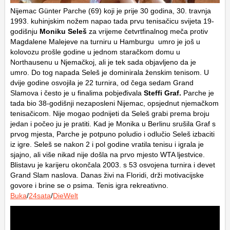
Nijemac Günter Parche (69) koji je prije 30 godina, 30. travnja
1993. kuhinjskim nožem napao tada prvu tenisačicu svijeta 19-
godišnju
Moniku Seleš
za vrijeme četvrtfinalnog meča protiv
Magdalene Malejeve na turniru u Hamburgu umro je još u
kolovozu prošle godine u jednom staračkom domu u
Northausenu u Njemačkoj, ali je tek sada objavljeno da je
umro. Do tog napada Seleš je dominirala ženskim tenisom. U
dvije godine osvojila je 22 turnira, od čega sedam Grand
Slamova i često je u finalima pobjeđivala
Steffi Graf.
Parche je
tada bio 38-godišnji nezaposleni Nijemac, opsjednut njemačkom
tenisačicom. Nije mogao podnijeti da Seleš grabi prema broju
jedan i počeo ju je pratiti. Kad je Monika u Berlinu srušila Graf s
prvog mjesta, Parche je potpuno poludio i odlučio Seleš izbaciti
iz igre. Seleš se nakon 2 i pol godine vratila tenisu i igrala je
sjajno, ali više nikad nije došla na prvo mjesto WTA ljestvice.
Blistavu je karijeru okončala 2003. s 53 osvojena turnira i devet
Grand Slam naslova. Danas živi na Floridi, drži motivacijske
govore i brine se o psima. Tenis igra rekreativno.
Buka
/
24sata
/
DieWelt