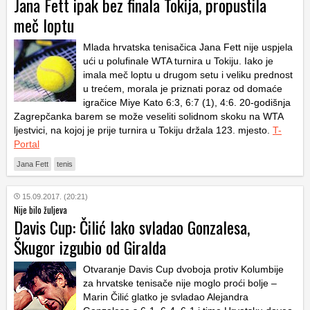
Jana Fett ipak bez finala Tokija, propustila
meč loptu
Mlada hrvatska tenisačica Jana Fett nije uspjela
ući u polufinale WTA turnira u Tokiju. Iako je
imala meč loptu u drugom setu i veliku prednost
u trećem, morala je priznati poraz od domaće
igračice Miye Kato 6:3, 6:7 (1), 4:6. 20-godišnja
Zagrepčanka barem se može veseliti solidnom skoku na WTA
ljestvici, na kojoj je prije turnira u Tokiju držala 123. mjesto.
T-
Portal
Jana Fett
tenis
15.09.2017. (20:21)
Nije bilo žuljeva
Davis Cup: Čilić lako svladao Gonzalesa,
Škugor izgubio od Giralda
Otvaranje Davis Cup dvoboja protiv Kolumbije
za hrvatske tenisače nije moglo proći bolje –
Marin Čilić glatko je svladao Alejandra