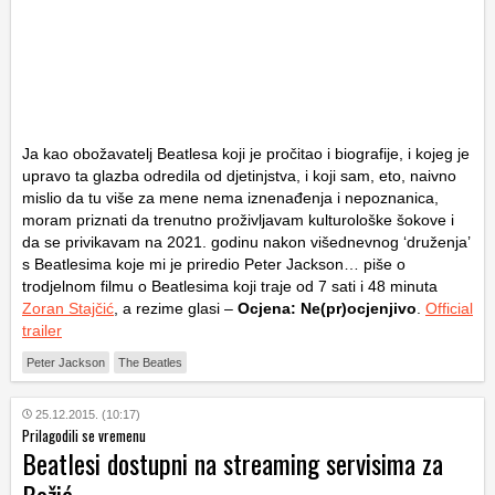
Ja kao obožavatelj Beatlesa koji je pročitao i biografije, i kojeg je
upravo ta glazba odredila od djetinjstva, i koji sam, eto, naivno
mislio da tu više za mene nema iznenađenja i nepoznanica,
moram priznati da trenutno proživljavam kulturološke šokove i
da se privikavam na 2021. godinu nakon višednevnog ‘druženja’
s Beatlesima koje mi je priredio Peter Jackson… piše o
trodjelnom filmu o Beatlesima koji traje od 7 sati i 48 minuta
Zoran Stajčić
, a rezime glasi –
Ocjena: Ne(pr)ocjenjivo
.
Official
trailer
Peter Jackson
The Beatles
25.12.2015. (10:17)
Prilagodili se vremenu
Beatlesi dostupni na streaming servisima za
Božić