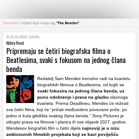
Naslovnica
/
Vijesti koje imaju tag
"The Beatles"
KATEGORIJE
20.02.2024. (19:00)
Abbey Road
HRVATSKI
Pripremaju se četiri biografska filma o
WEB
Beatlesima, svaki s fokusom na jednog člana
benda
Redatelj Sam Mendes trenutno radi na kvartetu
biografskih filmova o Beatlesima, od kojih se
svaki fokusira na jednog člana benda, uz
puno odobrenje i prava na glazbu
slavnoga
kvarteta. Prema Deadlineu, Mendes će režirati
sva četiri filma, koji će “pričati međusobno povezane priče, po
jednu iz kuta gledišta svakog člana benda.” Sony Pictures je
otkupio prava na filmove i planira ih sve objaviti 2027. godine.
Mendesov biografski film u četiri dijela
najnoviji je u nizu
ambicioznih filmskih projekata koji se bavi poviješću