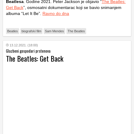
Beatlesa
. Godine 2021. Peter Jackson je objavio “
The Beatles:
Get Back
”, osmosatni dokumentarac koji se bavio snimanjem
albuma “Let It Be”.
Ravno do dna
Beatles
biografski film
Sam Mendes
The Beatles
13.12.2021. (18:00)
Glazbeni gospodari prstenova
The Beatles: Get Back