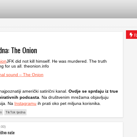
F
dna: The Onion
ion
JFK did not kill himself. He was murdered. The truth
g for us all. theonion.info
nal sound – The Onion
najpoznatiji američki satirični kanal.
Ovdje se sprdaju iz true
pirativnih podcasta
. Na društvenim mrežama objavljuju
sija. Na
Instagramu
ih prati oko pet miljuna korisnika.
on
TikTok tjedna
:00)
ištvo naše