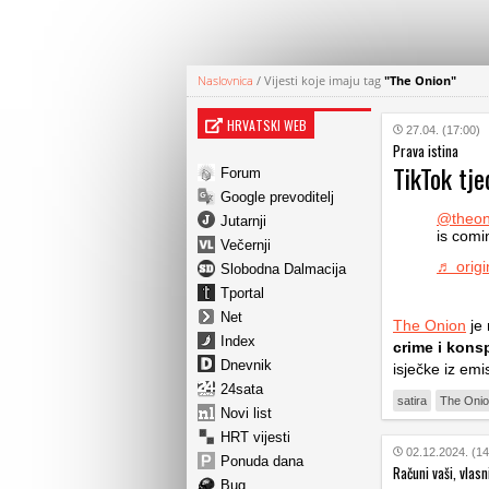
Naslovnica
/
Vijesti koje imaju tag
"The Onion"
HRVATSKI WEB
27.04. (17:00)
Prava istina
TikTok tje
Forum
Google prevoditelj
@theon
Jutarnji
is comin
Večernji
♬ origi
Slobodna Dalmacija
Tportal
Net
The Onion
je 
Index
crime i kons
Dnevnik
isječke iz emi
24sata
satira
The Oni
Novi list
HRT vijesti
02.12.2024. (14
Ponuda dana
Računi vaši, vlasn
Bug