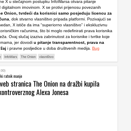
rme X u stečajnom postupku InfoWarsa otvara pitanje
d digitalnom imovinom. X se protivi prijenosu povezanih
e Onion, tvrdeći da korisnici samo posjeduju licencu za
ačuna
, dok stvarno vlasništvo pripada platformi. Pozivajući se
edan, X ističe da ima “superiorno vlasništvo” i ekskluzivnu
orisničkim računima, što bi moglo redefinirati prava korisnika
ža. Ovaj slučaj izaziva zabrinutost za korisnike i tvrtke koje
ormama, jer dovodi
u pitanje transparentnost, prava na
ržaj
i pravne posljedice u doba društvenih medija.
Bug
e
InfoWars
The Onion
vlasništvo
:00)
ki ratnik manje
web stranica The Onion na dražbi kupila
kontroverznog Alexa Jonesa