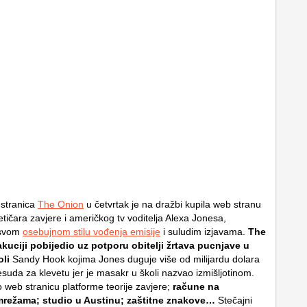
 stranica
The Onion
u četvrtak je na dražbi kupila web stranu
tičara zavjere i američkog tv voditelja Alexa Jonesa,
 svom
osebujnom stilu vođenja emisije
i suludim izjavama.
The
kuciji pobijedio uz potporu obitelji žrtava pucnjave u
li
Sandy Hook kojima Jones duguje više od milijardu dolara
esuda za klevetu jer je masakr u školi nazvao izmišljotinom.
o web stranicu platforme teorije zavjere;
račune na
režama; studio u Austinu; zaštitne znakove…
Stečajni