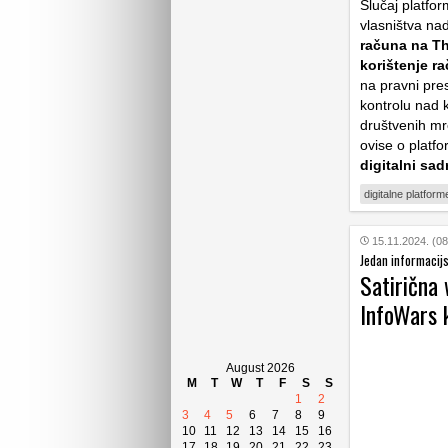
Slučaj platfo
vlasništva na
računa na Th
korištenje r
na pravni pres
kontrolu nad k
društvenih mre
ovise o platf
digitalni sad
digitalne platform
15.11.2024. (08
Jedan informacijs
Satirična 
InfoWars 
August 2026
M
T
W
T
F
S
S
1
2
3
4
5
6
7
8
9
10
11
12
13
14
15
16
17
18
19
20
21
22
23