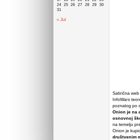
24
25
26
27
28
29
30
31
« Jul
Satirična web
InfoWars teore
poznatog po
Onion je na a
osnovnoj ško
na temelju pr
Onion je kupi
društvenim m