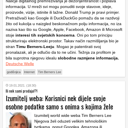
Naličje digitalnog premreživanja je dezorijentiranost i poplava
informacija. U mreži svi mogu ponuditi svoje stavove, ideje,
proizvode, vizije, istinite ili lažne. Donald Trump je pravi primjer.
Pretraživači kao Google ili DuckDuckGo pomažu da se razdvoji
žito od kukolja u naizgled beskonačnom polju informacija, no iza
naziva kao što su Google, Apple, Facebook, Amazon ili Microsoft
stoje
interesi tih svjetskih koncerna
. Oni po tom principu
strukturiraju elektronski prostor. Takav način razmišljanja bio je
stran
Timu Berners-Leeju
. Mogao je patentirati svoj
pronalazak, ali je odlučio da to ne učini. Težnja za profitom je
bila suprotna njegovu idealu
slobodne razmjene informacija.
Deutsche Welle
godišnjica
Internet
Tim Berners Lee
19.01.2021. (18:30)
Ili nek sami prodaju!?!
Izumitelj weba: Korisnici nek dijele svoje
osobne podatke samo s onima s kojima žele
Izumitelj world wide weba Tim Berners Lee
Njegova želi oduzeti velikim tehnološkim
tvrtkama, poput Googlea, Amazona ili