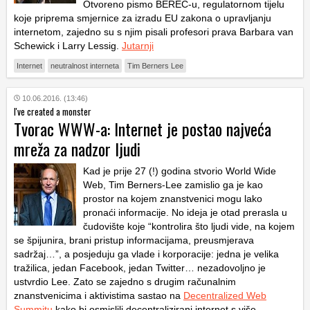
Otvoreno pismo BEREC-u, regulatornom tijelu
koje priprema smjernice za izradu EU zakona o upravljanju
internetom, zajedno su s njim pisali profesori prava Barbara van
Schewick i Larry Lessig.
Jutarnji
Internet
neutralnost interneta
Tim Berners Lee
10.06.2016. (13:46)
I've created a monster
Tvorac WWW-a: Internet je postao najveća
mreža za nadzor ljudi
Kad je prije 27 (!) godina stvorio World Wide
Web, Tim Berners-Lee zamislio ga je kao
prostor na kojem znanstvenici mogu lako
pronaći informacije. No ideja je otad prerasla u
čudovište koje “kontrolira što ljudi vide, na kojem
se špijunira, brani pristup informacijama, preusmjerava
sadržaj…”, a posjeduju ga vlade i korporacije: jedna je velika
tražilica, jedan Facebook, jedan Twitter… nezadovoljno je
ustvrdio Lee. Zato se zajedno s drugim računalnim
znanstvenicima i aktivistima sastao na
Decentralized Web
Summitu
kako bi osmislili decentralizirani internet s više