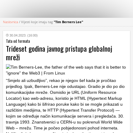
Naslovnica
/
Vijesti koje imaju tag
"Tim Berners Lee"
KATEGORIJE
30.04.2023. (16:00)
Tata od formata
HRVATSKI
Trideset godina javnog pristupa globalnoj
WEB
mreži
“Smjelo ali uzbudljivo”, rekao je njegov šef kada je pročitao
prijedlog. Ipak, Berners-Lee nije odustajao. Gradio je dio po dio
komunikacijske mreže. Osmislio je URL (Uniform Resource
Locator) kao web-adresu, koristio je HTML (Hypertext Markup
Language) kako bi šifrirao poruke kako bi se mogle prikazati u
različitim medijima, te HTTP (Hypertext Transfer Protocol) —
kojim se određuje način komunikacije servera i pregledača. 30.
travnja 1993. Znanstvenici u CERN-u su pokrenuli World Wide
Web – mrežu. Time je počeo pobjedonosni pohod interneta.