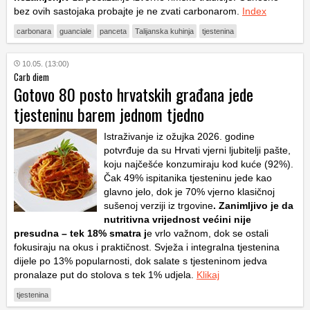
bez ovih sastojaka probajte je ne zvati carbonarom.
Index
carbonara
guanciale
panceta
Talijanska kuhinja
tjestenina
10.05. (13:00)
Carb diem
Gotovo 80 posto hrvatskih građana jede
tjesteninu barem jednom tjedno
Istraživanje iz ožujka 2026. godine
potvrđuje da su Hrvati vjerni ljubitelji pašte,
koju najčešće konzumiraju kod kuće (92%).
Čak 49% ispitanika tjesteninu jede kao
glavno jelo, dok je 70% vjerno klasičnoj
sušenoj verziji iz trgovine
. Zanimljivo je da
nutritivna vrijednost većini nije
presudna – tek 18% smatra j
e vrlo važnom, dok se ostali
fokusiraju na okus i praktičnost. Svježa i integralna tjestenina
dijele po 13% popularnosti, dok salate s tjesteninom jedva
pronalaze put do stolova s tek 1% udjela.
Klikaj
tjestenina