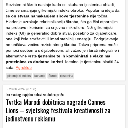
Rezistentni škrob nastaje kada se skuhana tjestenina ohladi,
čime se smanjuje glikemijski indeks obroka. Popularna ideja da
se
on stvara namakanjem sirove tjestenine
nije točna.
Hlađenje uzrokuje rekristalizaciju škroba, što ga čini otpornijim
na probavu i korisnim za crijevnu mikrofloru. Niži glikemijski
indeks (GI) je generalno dobra stvar, posebno za dijabetičare,
one koji žele smršaviti ili imati stabilniju energiju. Podgrijavanje
ne uništava većinu rezistentnog škroba. Takva priprema može
pomoći osobama s dijabetesom, ali važno je i birati integralne i
alternativne vrste tjestenine
te ih kombinirati s vlaknima i
proteinima za dodatne koristi
. Idealno je tjesteninu hladiti 24
sata.
Agroklub
glikemijski indeks
kuhanje
škrob
tjestenina
28.06.2024. (07:00)
Iza svakog uspjeha nalazi se dobra priča
Tvrtka Marodi dobitnica nagrade Cannes
Lions – svjetskog festivala kreativnosti za
jedinstvenu reklamu