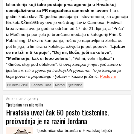
laboratorija
koji tako postaje prva agencija u Hrvatskoj
specijalizirana za PR nagrađena canneskim lavom
. I to u
godini kada slavi 20 godina postojanja. Istovremeno, za agenciju
Bruketa&Žinić&Grey ovo je već drugi lav iz Cannesa. Festival
kreativnosti ove je godine održan od 17. do 21. lipnja, a “Priča”
iz Međimurja ponijela je brončanu medalju u kategoriji Print &
Publishing. U okviru kampanje, ručno je napravljena zbirka od
pet knjiga, a limitirana kolekcija oživjela je pet popevki: “
Ljubav
se ne trži niti kupuje”, “Dej mi, Bože, joči sokolove”,
“Međimorje, kak si lepo zeleno”
, “Vehni, vehni fijolica” i
“Klinčec stoji pod oblokom”.
U ovoj kampanji nije riječ samo o
tjestenini, niti o pjevanju tradicijskih pjesama. To je kampanja
koja govori o pripadanju i ljubavi –
kazao je Žinić.
Poslovni
Bruketa i Žinić
Cannes Lions
Marodi
tjestenina
07.11.2017. (20:31)
Tjestenina nas nije volila
Hrvatska uvozi čak 60 posto tjestenine,
proizvodnja je na razini Jordana
Tjesteničarska branša u Hrvatskoj bilježi