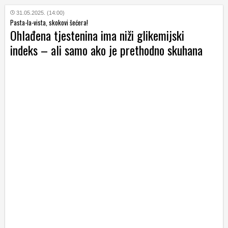
31.05.2025. (14:00)
Pasta-la-vista, skokovi šećera!
Ohlađena tjestenina ima niži glikemijski
indeks – ali samo ako je prethodno skuhana