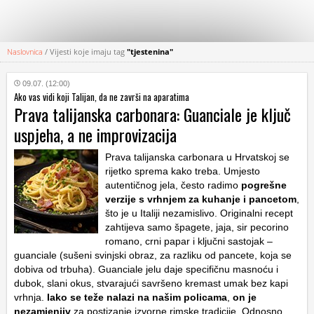
Naslovnica
/
Vijesti koje imaju tag
"tjestenina"
KATEGORIJE
09.07. (12:00)
Ako vas vidi koji Talijan, da ne završi na aparatima
HRVATSKI
Prava talijanska carbonara: Guanciale je ključ
WEB
uspjeha, a ne improvizacija
Prava talijanska carbonara u Hrvatskoj se
rijetko sprema kako treba. Umjesto
autentičnog jela, često radimo
pogrešne
verzije s vrhnjem za kuhanje i pancetom
,
što je u Italiji nezamislivo. Originalni recept
zahtijeva samo špagete, jaja, sir pecorino
romano, crni papar i ključni sastojak –
guanciale (sušeni svinjski obraz, za razliku od pancete, koja se
dobiva od trbuha). Guanciale jelu daje specifičnu masnoću i
dubok, slani okus, stvarajući savršeno kremast umak bez kapi
vrhnja.
Iako se teže nalazi na našim policama
,
on je
nezamjenjiv
za postizanje izvorne rimske tradicije. Odnosno