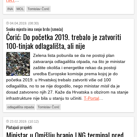
HRT
…
INA
MOL
Tomislav Čorić
04.04.2019. (08:30)
Svako mjesto ima svoje brdo (smeća)
Ćorić: Do početka 2019. trebalo je zatvoriti
100-tinjak odlagališta, ali nije
Zelena lista pobunila se da ne postoji plan
zatvaranja odlagališta otpada, na što je ministar
zaštite okoliša i energetike rekao da postoji
uredba Europske komisije prema kojoj je do
početka 2019. u Hrvatskoj trebalo zatvoriti više od 100
odlagališta, no to se nije dogodilo, nego ministar
misli
da je
dosad zatvoreno njih 27. Kaže da Hrvatska s obzirom na stanje
infrastrukture nije bila u stanju to učiniti.
T-Portal
…
odlagališta otpada
Tomislav Čorić
23.02.2019. (10:12)
Plutajući projekti
Ministar u Omišlju branio LNG terminal pred