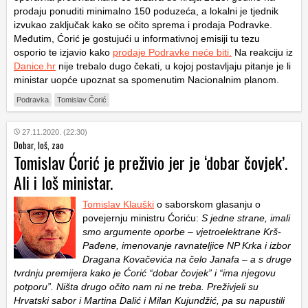
prodaju ponuditi minimalno 150 poduzeća, a lokalni je tjednik
izvukao zaključak kako se očito sprema i prodaja Podravke.
Međutim, Ćorić je gostujući u informativnoj emisiji tu tezu
osporio te izjavio kako
prodaje Podravke neće biti.
Na reakciju iz
Danice.hr
nije trebalo dugo čekati, u kojoj postavljaju pitanje je li
ministar uopće upoznat sa spomenutim Nacionalnim planom.
Podravka
Tomislav Čorić
27.11.2020. (22:30)
Dobar, loš, zao
Tomislav Ćorić je preživio jer je ‘dobar čovjek’.
Ali i loš ministar.
Tomislav Klauški
o saborskom glasanju o
povejernju ministru Ćoriću:
S jedne strane, imali
smo argumente oporbe – vjetroelektrane Krš-
Pađene, imenovanje ravnateljice NP Krka i izbor
Dragana Kovačevića na čelo Janafa – a s druge
tvrdnju premijera kako je Ćorić “dobar čovjek” i “ima njegovu
potporu”. Ništa drugo očito nam ni ne treba. Preživjeli su
Hrvatski sabor i Martina Dalić i Milan Kujundžić, pa su napustili