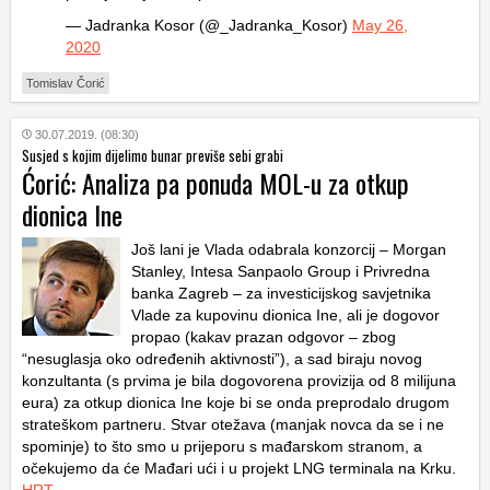
— Jadranka Kosor (@_Jadranka_Kosor)
May 26,
2020
Tomislav Čorić
30.07.2019. (08:30)
Susjed s kojim dijelimo bunar previše sebi grabi
Ćorić: Analiza pa ponuda MOL-u za otkup
dionica Ine
Još lani je Vlada odabrala konzorcij – Morgan
Stanley, Intesa Sanpaolo Group i Privredna
banka Zagreb – za investicijskog savjetnika
Vlade za kupovinu dionica Ine, ali je dogovor
propao (kakav prazan odgovor – zbog
“nesuglasja oko određenih aktivnosti”), a sad biraju novog
konzultanta (s prvima je bila dogovorena provizija od 8 milijuna
eura) za otkup dionica Ine koje bi se onda preprodalo drugom
strateškom partneru. Stvar otežava (manjak novca da se i ne
spominje) to što smo u prijeporu s mađarskom stranom, a
očekujemo da će Mađari ući i u projekt LNG terminala na Krku.