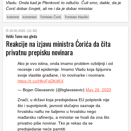
Vladu. Onda kad je Plenković to odlučio. Čuli smo, dakle, da je
Ćorić dobar čovjek, ali ne i da je dobar ministar.
kolumne
komentari
Tomislav Čorić
Tomislav Klauški
26.05.2020. (21:30)
Veliki Tomo vas gleda
Reakcije na izjavu ministra Ćorića da čita
privatnu prepisku novinara
Ako je ovo istina, onda imamo problem ozbiljniji i od
recesije i od epidemije. Imamo Vladu koja špijunira
svoje vlastite građane, i to novinarke i novinare.
https://t.co/HbyFqDK4KX
— Bojan Glavasevic (@bglavasevic)
May 26, 2020
Znači; u državi koja predsjedava EU potpisnik nije
što i supotpisnik, javnost slučajno saznaje da
hrvatsku naftu ne šaljemo u hrvatsku nego
mađarsku rafineriju, a ministar se hvali da zna što
privatno piše novinar. Tko je rekao da se
predsjedanje neće pamtiti