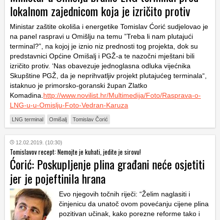
lokalnom zajednicom koja je izričito protiv
Ministar zaštite okoliša i energetike Tomislav Ćorić sudjelovao je
na panel raspravi u Omišlju na temu ”Treba li nam plutajući
terminal?”, na kojoj je iznio niz prednosti tog projekta, dok su
predstavnici Općine Omišalj i PGŽ-a te nazočni mještani bili
izričito protiv. ‘Nas obavezuje jednoglasna odluka vijećnika
Skupštine PGŽ, da je neprihvatljiv projekt plutajućeg terminala“,
istaknuo je primorsko-goranski župan Zlatko
Komadina.
http://www.novilist.hr/Multimedija/Foto/Rasprava-o-
LNG-u-u-Omislju-Foto-Vedran-Karuza
LNG terminal
Omišalj
Tomislav Čorić
12.02.2019. (10:30)
Tomislavov recept: Nemojte je kuhati, jedite je sirovu!
Ćorić: Poskupljenje plina građani neće osjetiti
jer je pojeftinila hrana
Evo njegovih točnih riječi: “Želim naglasiti i
činjenicu da unatoč ovom povećanju cijene plina
pozitivan učinak, kako porezne reforme tako i