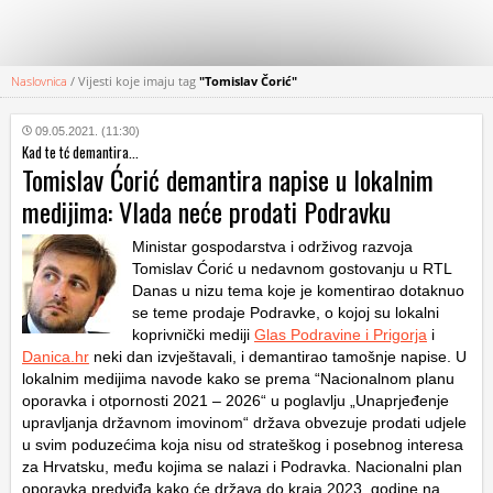
Naslovnica
/
Vijesti koje imaju tag
"Tomislav Čorić"
KATEGORIJE
09.05.2021. (11:30)
Kad te tć demantira...
HRVATSKI
Tomislav Ćorić demantira napise u lokalnim
WEB
medijima: Vlada neće prodati Podravku
Ministar gospodarstva i održivog razvoja
Tomislav Ćorić u nedavnom gostovanju u RTL
Danas u nizu tema koje je komentirao dotaknuo
se teme prodaje Podravke, o kojoj su lokalni
koprivnički mediji
Glas Podravine i Prigorja
i
Danica.hr
neki dan izvještavali, i demantirao tamošnje napise. U
lokalnim medijima navode kako se prema “Nacionalnom planu
oporavka i otpornosti 2021 – 2026“ u poglavlju „Unaprjeđenje
upravljanja državnom imovinom“ država obvezuje prodati udjele
u svim poduzećima koja nisu od strateškog i posebnog interesa
za Hrvatsku, među kojima se nalazi i Podravka. Nacionalni plan
oporavka predviđa kako će država do kraja 2023. godine na