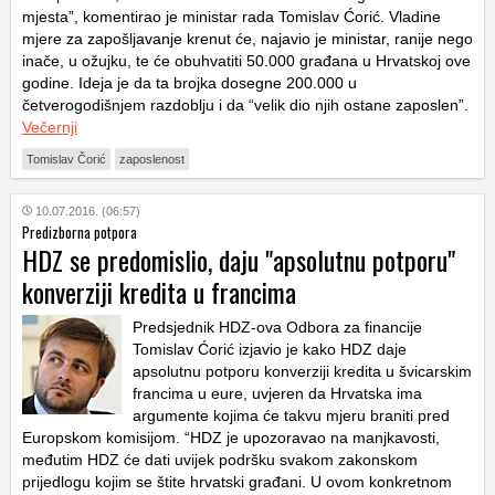
mjesta”, komentirao je ministar rada Tomislav Ćorić. Vladine
mjere za zapošljavanje krenut će, najavio je ministar, ranije nego
inače, u ožujku, te će obuhvatiti 50.000 građana u Hrvatskoj ove
godine. Ideja je da ta brojka dosegne 200.000 u
četverogodišnjem razdoblju i da “velik dio njih ostane zaposlen”.
Večernji
Tomislav Čorić
zaposlenost
10.07.2016. (06:57)
Predizborna potpora
HDZ se predomislio, daju "apsolutnu potporu"
konverziji kredita u francima
Predsjednik HDZ-ova Odbora za financije
Tomislav Ćorić izjavio je kako HDZ daje
apsolutnu potporu konverziji kredita u švicarskim
francima u eure, uvjeren da Hrvatska ima
argumente kojima će takvu mjeru braniti pred
Europskom komisijom. “HDZ je upozoravao na manjkavosti,
međutim HDZ će dati uvijek podršku svakom zakonskom
prijedlogu kojim se štite hrvatski građani. U ovom konkretnom