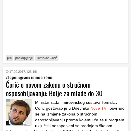
plin
poskupljenje
Tomislav Čorić
17.02.2017. (23:16)
Zbogom ugovoru na neodređeno
Čorić o novom zakonu o stručnom
osposobljavanju: Bolje za mlade do 30
Ministar rada i mirovinskog sustava Tomislav
Ćorić gostovao je u Dnevniku
Nove TV
i osvrnuo
se na izmjene zakona o stručnom
osposobljavanju prema kojemu će se u program
uključiti i nezaposleni sa srednjom školom.