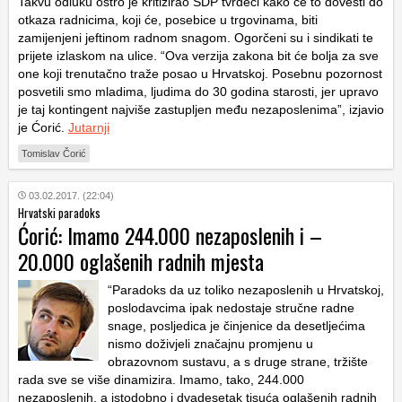
Takvu odluku oštro je kritizirao SDP tvrdeći kako će to dovesti do
otkaza radnicima, koji će, posebice u trgovinama, biti
zamijenjeni jeftinom radnom snagom. Ogorčeni su i sindikati te
prijete izlaskom na ulice. “Ova verzija zakona bit će bolja za sve
one koji trenutačno traže posao u Hrvatskoj. Posebnu pozornost
posvetili smo mladima, ljudima do 30 godina starosti, jer upravo
je taj kontingent najviše zastupljen među nezaposlenima”, izjavio
je Ćorić.
Jutarnji
Tomislav Čorić
03.02.2017. (22:04)
Hrvatski paradoks
Ćorić: Imamo 244.000 nezaposlenih i –
20.000 oglašenih radnih mjesta
“Paradoks da uz toliko nezaposlenih u Hrvatskoj,
poslodavcima ipak nedostaje stručne radne
snage, posljedica je činjenice da desetljećima
nismo doživjeli značajnu promjenu u
obrazovnom sustavu, a s druge strane, tržište
rada sve se više dinamizira. Imamo, tako, 244.000
nezaposlenih, a istodobno i dvadesetak tisuća oglašenih radnih