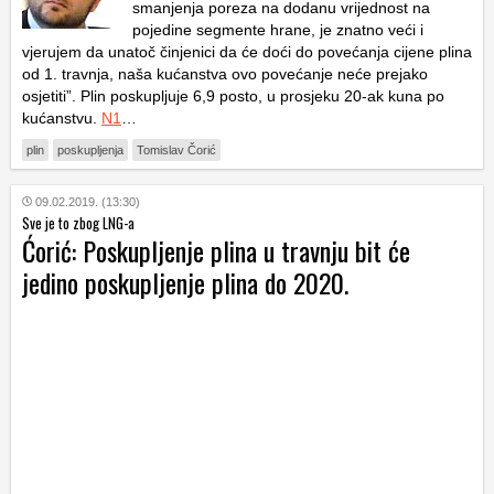
smanjenja poreza na dodanu vrijednost na
pojedine segmente hrane, je znatno veći i
vjerujem da unatoč činjenici da će doći do povećanja cijene plina
od 1. travnja, naša kućanstva ovo povećanje neće prejako
osjetiti”. Plin poskupljuje 6,9 posto, u prosjeku 20-ak kuna po
kućanstvu.
N1
…
plin
poskupljenja
Tomislav Čorić
09.02.2019. (13:30)
Sve je to zbog LNG-a
Ćorić: Poskupljenje plina u travnju bit će
jedino poskupljenje plina do 2020.