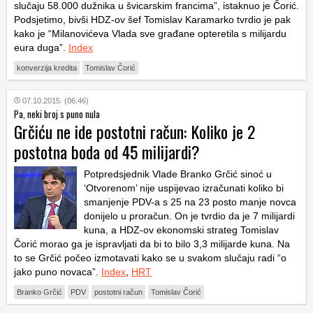
slučaju 58.000 dužnika u švicarskim francima”, istaknuo je Čorić.
Podsjetimo, bivši HDZ-ov šef Tomislav Karamarko tvrdio je pak
kako je “Milanovićeva Vlada sve građane opteretila s milijardu
eura duga”.
Index
konverzija kredita
Tomislav Čorić
07.10.2015. (06:46)
Pa, neki broj s puno nula
Grčiću ne ide postotni račun: Koliko je 2
postotna boda od 45 milijardi?
Potpredsjednik Vlade Branko Grčić sinoć u
‘Otvorenom’ nije uspijevao izračunati koliko bi
smanjenje PDV-a s 25 na 23 posto manje novca
donijelo u proračun. On je tvrdio da je 7 milijardi
kuna, a HDZ-ov ekonomski strateg Tomislav
Čorić morao ga je ispravljati da bi to bilo 3,3 milijarde kuna. Na
to se Grčić počeo izmotavati kako se u svakom slučaju radi “o
jako puno novaca”.
Index
,
HRT
Branko Grčić
PDV
postotni račun
Tomislav Čorić