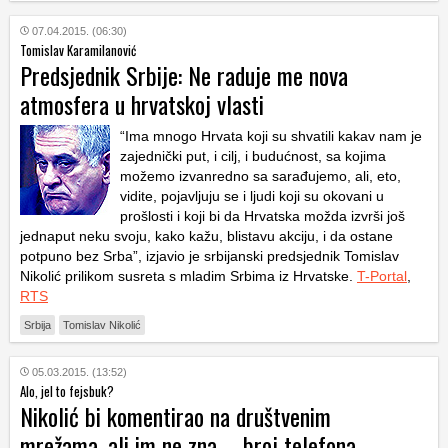
07.04.2015. (06:30)
Tomislav Karamilanović
Predsjednik Srbije: Ne raduje me nova
atmosfera u hrvatskoj vlasti
“Ima mnogo Hrvata koji su shvatili kakav nam je
zajednički put, i cilj, i budućnost, sa kojima
možemo izvanredno sa sarađujemo, ali, eto,
vidite, pojavljuju se i ljudi koji su okovani u
prošlosti i koji bi da Hrvatska možda izvrši još
jednaput neku svoju, kako kažu, blistavu akciju, i da ostane
potpuno bez Srba”, izjavio je srbijanski predsjednik Tomislav
Nikolić prilikom susreta s mladim Srbima iz Hrvatske.
T-Portal
,
RTS
Srbija
Tomislav Nikolić
05.03.2015. (13:52)
Alo, jel to fejsbuk?
Nikolić bi komentirao na društvenim
mrežama, ali im ne zna – broj telefona