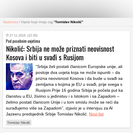
Naslovnica
/
Vijesti koje imaju tag
"Tomislav Nikolić"
KATEGORIJE
27.11.2016. (22:30)
Pod posebnim uvjetima
HRVATSKI
Nikolić: Srbija ne može priznati neovisnost
WEB
Kosova i biti u svađi s Rusijom
“Srbija želi postati članicom Europske unije, ali
postoje dva uvjeta koja ne može ispuniti – da
prizna neovisnost Kosova i da bude u svađi sa
zemljama s kojima je EU u svađi, prije svega s
Rusijom.Prije 16 godina Srbija je počela put ka
članstvu u EU, živimo u jedinstvu i s Istokom i sa Zapadom –
želimo postati članicom Unije i u tom smislu može se reći da
surađujemo više sa Zapadom”, izjavio je u intervjuu za Al
Jazeeru predsjednik Srbije Tomislav Nikolić.
Novi list
Tomislav Nikolić