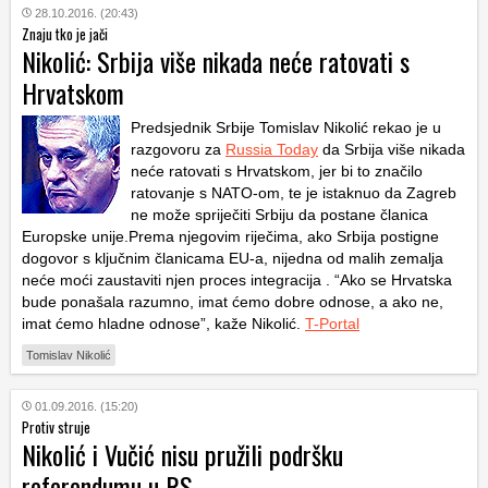
28.10.2016. (20:43)
Znaju tko je jači
Nikolić: Srbija više nikada neće ratovati s
Hrvatskom
Predsjednik Srbije Tomislav Nikolić rekao je u
razgovoru za
Russia Today
da Srbija više nikada
neće ratovati s Hrvatskom, jer bi to značilo
ratovanje s NATO-om, te je istaknuo da Zagreb
ne može spriječiti Srbiju da postane članica
Europske unije.Prema njegovim riječima, ako Srbija postigne
dogovor s ključnim članicama EU-a, nijedna od malih zemalja
neće moći zaustaviti njen proces integracija . “Ako se Hrvatska
bude ponašala razumno, imat ćemo dobre odnose, a ako ne,
imat ćemo hladne odnose”, kaže Nikolić.
T-Portal
Tomislav Nikolić
01.09.2016. (15:20)
Protiv struje
Nikolić i Vučić nisu pružili podršku
referendumu u RS