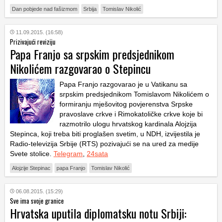
Dan pobjede nad fašizmom
Srbija
Tomislav Nikolić
11.09.2015. (16:58)
Prizivajući reviziju
Papa Franjo sa srpskim predsjednikom
Nikolićem razgovarao o Stepincu
Papa Franjo razgovarao je u Vatikanu sa
srpskim predsjednikom Tomislavom Nikolićem o
formiranju mješovitog povjerenstva Srpske
pravoslave crkve i Rimokatoličke crkve koje bi
razmotrilo ulogu hrvatskog kardinala Alojzija
Stepinca, koji treba biti proglašen svetim, u NDH, izvijestila je
Radio-televizija Srbije (RTS) pozivajući se na ured za medije
Svete stolice.
Telegram
,
24sata
Alojzije Stepinac
papa Franjo
Tomislav Nikolić
06.08.2015. (15:29)
Sve ima svoje granice
Hrvatska uputila diplomatsku notu Srbiji: