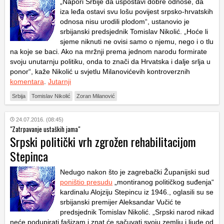
„Napori Srbije da uspostavi dobre odnose, da
iza leđa ostavi svu lošu povijest srpsko-hrvatskih
odnosa nisu urodili plodom“, ustanovio je
srbijanski predsjednik Tomislav Nikolić. „Hoće li
sjeme niknuti ne ovisi samo o njemu, nego i o tlu
na koje se baci. Ako na mržnji prema jednom narodu formirate
svoju unutarnju politiku, onda to znači da Hrvatska i dalje srlja u
ponor“, kaže Nikolić u svjetlu Milanovićevih kontroverznih
komentara
.
Jutarnji
Srbija
Tomislav Nikolić
Zoran Milanović
24.07.2016. (08:45)
"Zatrpavanje ustaških jama"
Srpski politički vrh zgrožen rehabilitacijom
Stepinca
Nedugo nakon što je zagrebački Županijski sud
poništio presudu
„montiranog političkog suđenja“
kardinalu Alojziju Stepincu iz 1946., oglasili su se
srbijanski premijer Aleksandar Vučić te
predsjednik Tomislav Nikolić. „Srpski narod nikad
neće podupirati fašizam i znat će sačuvati svoju zemlju i ljude od