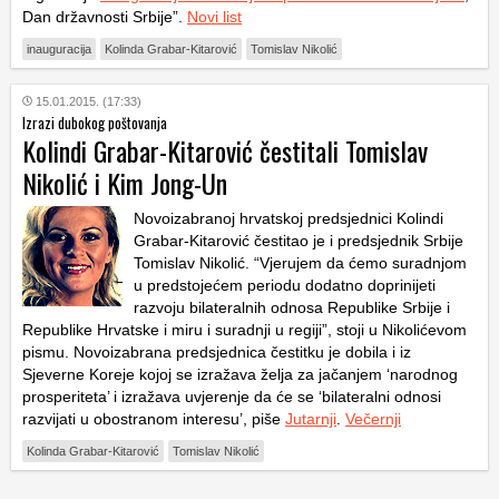
Dan državnosti Srbije”.
Novi list
inauguracija
Kolinda Grabar-Kitarović
Tomislav Nikolić
15.01.2015. (17:33)
Izrazi dubokog poštovanja
Kolindi Grabar-Kitarović čestitali Tomislav
Nikolić i Kim Jong-Un
Novoizabranoj hrvatskoj predsjednici Kolindi
Grabar-Kitarović čestitao je i predsjednik Srbije
Tomislav Nikolić. “Vjerujem da ćemo suradnjom
u predstojećem periodu dodatno doprinijeti
razvoju bilateralnih odnosa Republike Srbije i
Republike Hrvatske i miru i suradnji u regiji”, stoji u Nikolićevom
pismu. Novoizabrana predsjednica čestitku je dobila i iz
Sjeverne Koreje kojoj se izražava želja za jačanjem ‘narodnog
prosperiteta’ i izražava uvjerenje da će se ‘bilateralni odnosi
razvijati u obostranom interesu’, piše
Jutarnji
.
Večernji
Kolinda Grabar-Kitarović
Tomislav Nikolić