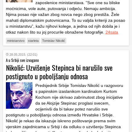
zaposlenice ministarstava. “Sve one su bliske
moćnicima, vole aute, putovanja i odjeću. Nemaju ambicija.
Njima posao nije važan zbog novca nego zbog prestiža. Žele
mahati diplomatskim putovnicama. To su valjda kriteriji za posao
u ministarstvu”, kažu njihovi kolege, a jedna od njih dobila je i
otkaz nakon što su joj procurile obnažene fotografije.
24sata
ministarstvo
starleta
Tomislav Nikolić
28.05.2015. (22:01)
A u Srbiji sve izvagano
Nikolić: Uzvišenje Stepinca bi narušilo sve
postignuto u poboljšanju odnosa
Predsjednik Srbije Tomislav Nikolić u razgovoru
s papinskim izaslanikom kardinalom Kurtom
Kochom nije skrivao zabrinutost zbog inicijative
da se Alojzije Stepinac proglasi svecem,
ocijenivši da bi takav potez narušio sve
postignuto u poboljšanju odnosa između Hrvatske i Srbije.
Nikolić je rekao da iskazuje iskreno poštovanje prema svim
vjerskim zajednicama u Srbiji i da odluku o uzvišenju Stepinca