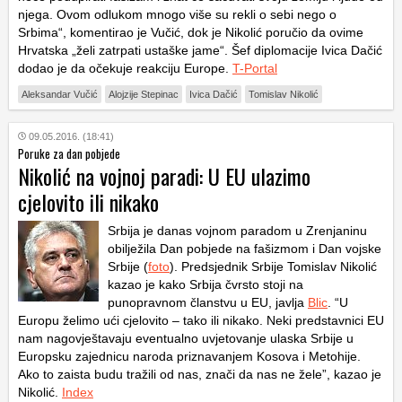
njega. Ovom odlukom mnogo više su rekli o sebi nego o
Srbima“, komentirao je Vučić, dok je Nikolić poručio da ovime
Hrvatska „želi zatrpati ustaške jame“. Šef diplomacije Ivica Dačić
dodao je da očekuje reakciju Europe.
T-Portal
Aleksandar Vučić
Alojzije Stepinac
Ivica Dačić
Tomislav Nikolić
09.05.2016. (18:41)
Poruke za dan pobjede
Nikolić na vojnoj paradi: U EU ulazimo
cjelovito ili nikako
Srbija je danas vojnom paradom u Zrenjaninu
obilježila Dan pobjede na fašizmom i Dan vojske
Srbije (
foto
). Predsjednik Srbije Tomislav Nikolić
kazao je kako Srbija čvrsto stoji na
punopravnom članstvu u EU, javlja
Blic
. “U
Europu želimo ući cjelovito – tako ili nikako. Neki predstavnici EU
nam nagovještavaju eventualno uvjetovanje ulaska Srbije u
Europsku zajednicu naroda priznavanjem Kosova i Metohije.
Ako to zaista budu tražili od nas, znači da nas ne žele”, kazao je
Nikolić.
Index