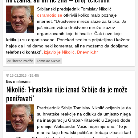
Srbijanski predsjednik Tomislav Nikolić
osramotio se
otkrivši koliko malo poznaje
internet. “Društvene mreže služe za kritiku. Ja
još nisam video društvene mreže izuzev
organizovanih koje bi hvalile. Čak i ove koje
kritikuju su organizovane. Ponekad sedim s prijateljima i kažem:
hajde da i mi damo neki komentar, ali ne možemo da dobijemo
telefonski kontakt”,
izjavio je Nikolić
.
Dnevnik.hr
društvene mreže
Tomislav Nikolić
15.02.2015. (15:40)
Nos u nebesima
Nikolić: ‘Hrvatska nije iznad Srbije da je može
ponižavati’
Predsjednik Srbije Tomislav Nikolić ocijenio je da
su hrvatske reakcije na odluku da umjesto njega
na inauguraciju Grabar-Kitarović u Zagreb dođe
premijer Aleksandar Vučić neprimjerene. “To je
manira koju hrvatski političari trebaju izbaciti kad