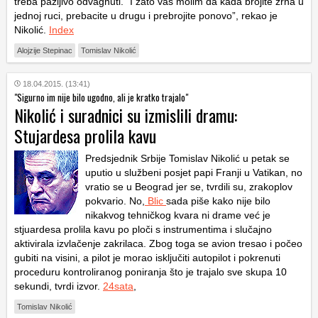
treba pažljivo odvagnuti. “I zato vas molim da kada brojite zrna u
jednoj ruci, prebacite u drugu i prebrojite ponovo”, rekao je
Nikolić.
Index
Alojzije Stepinac
Tomislav Nikolić
18.04.2015. (13:41)
"Sigurno im nije bilo ugodno, ali je kratko trajalo"
Nikolić i suradnici su izmislili dramu:
Stujardesa prolila kavu
Predsjednik Srbije Tomislav Nikolić u petak se
uputio u službeni posjet papi Franji u Vatikan, no
vratio se u Beograd jer se, tvrdili su, zrakoplov
pokvario. No,
Blic
sada piše kako nije bilo
nikakvog tehničkog kvara ni drame već je
stjuardesa prolila kavu po ploči s instrumentima i slučajno
aktivirala izvlačenje zakrilaca. Zbog toga se avion tresao i počeo
gubiti na visini, a pilot je morao isključiti autopilot i pokrenuti
proceduru kontroliranog poniranja što je trajalo sve skupa 10
sekundi, tvrdi izvor.
24sata
,
Tomislav Nikolić