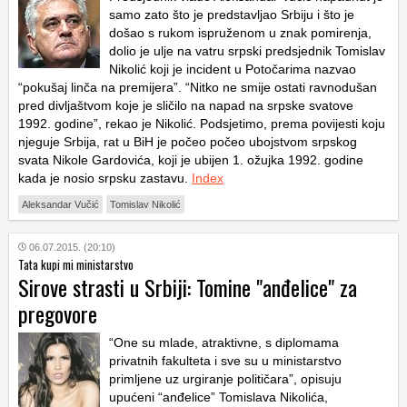
samo zato što je predstavljao Srbiju i što je
došao s rukom ispruženom u znak pomirenja,
dolio je ulje na vatru srpski predsjednik Tomislav
Nikolić koji je incident u Potočarima nazvao
“pokušaj linča na premijera”. “Nitko ne smije ostati ravnodušan
pred divljaštvom koje je sličilo na napad na srpske svatove
1992. godine”, rekao je Nikolić. Podsjetimo, prema povijesti koju
njeguje Srbija, rat u BiH je počeo počeo ubojstvom srpskog
svata Nikole Gardovića, koji je ubijen 1. ožujka 1992. godine
kada je nosio srpsku zastavu.
Index
Aleksandar Vučić
Tomislav Nikolić
06.07.2015. (20:10)
Tata kupi mi ministarstvo
Sirove strasti u Srbiji: Tomine "anđelice" za
pregovore
“One su mlade, atraktivne, s diplomama
privatnih fakulteta i sve su u ministarstvo
primljene uz urgiranje političara”, opisuju
upućeni “anđelice” Tomislava Nikolića,