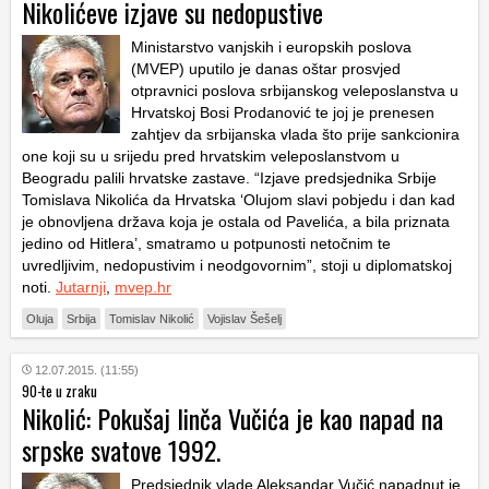
Nikolićeve izjave su nedopustive
Ministarstvo vanjskih i europskih poslova
(MVEP) uputilo je danas oštar prosvjed
otpravnici poslova srbijanskog veleposlanstva u
Hrvatskoj Bosi Prodanović te joj je prenesen
zahtjev da srbijanska vlada što prije sankcionira
one koji su u srijedu pred hrvatskim veleposlanstvom u
Beogradu palili hrvatske zastave. “Izjave predsjednika Srbije
Tomislava Nikolića da Hrvatska ‘Olujom slavi pobjedu i dan kad
je obnovljena država koja je ostala od Pavelića, a bila priznata
jedino od Hitlera’, smatramo u potpunosti netočnim te
uvredljivim, nedopustivim i neodgovornim”, stoji u diplomatskoj
noti.
Jutarnji
,
mvep.hr
Oluja
Srbija
Tomislav Nikolić
Vojislav Šešelj
12.07.2015. (11:55)
90-te u zraku
Nikolić: Pokušaj linča Vučića je kao napad na
srpske svatove 1992.
Predsjednik vlade Aleksandar Vučić napadnut je