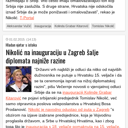
razmišljaju o Srbiji. Vrlo često imaju omalovažavajući ton koji
Srbija nije zaslužila. S druge strane, Hrvatska nije odskočila
iznad Srbije da je može ponižavati i omalovažavati”, rekao je
Nikolić.
T-Portal
Aleksandar Vučić
inauguracija
Kolinda Grabar-Kitarović
Tomislav Nikolić
01.02.2015. (14:13)
Hladan vjetar s istoka
Nikolić na inauguraciju u Zagreb šalje
diplomata najniže razine
“Državni vrh najbliži je odluci da nitko od najviših
dužnosnika ne putuje u Hrvatsku 15. veljače i da
se ta ceremonija isprati na nižoj diplomatskoj
razini”, pišu Večernje novosti o vjerojatnoj odluci
Srbije da se na
inauguraciji Kolinde Grabar
Kitarović
ne pojavi srbijanski predsjednik Tomislav Nikolić, već
samo otpravnica poslova veleposlanstva u Hrvatskoj Bosa
Prodanović.
Nikolić je navodno odustao od puta u Zagreb
“s
obzirom na izjave izabrane predsjednice, koja je Vojvodinu
proglasila državom, a Srbe u Hrvatskoj Hrvatima, kao i zbog
toga što je
inauguracija s 18. veljače pomaknuta na 15. veljače
,