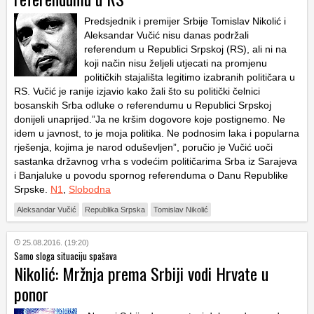
Predsjednik i premijer Srbije Tomislav Nikolić i
Aleksandar Vučić nisu danas podržali
referendum u Republici Srpskoj (RS), ali ni na
koji način nisu željeli utjecati na promjenu
političkih stajališta legitimo izabranih političara u
RS. Vučić je ranije izjavio kako žali što su politički čelnici
bosanskih Srba odluke o referendumu u Republici Srpskoj
donijeli unaprijed.”Ja ne kršim dogovore koje postignemo. Ne
idem u javnost, to je moja politika. Ne podnosim laka i popularna
rješenja, kojima je narod oduševljen”, poručio je Vučić uoči
sastanka državnog vrha s vodećim političarima Srba iz Sarajeva
i Banjaluke u povodu spornog referenduma o Danu Republike
Srpske.
N1
,
Slobodna
Aleksandar Vučić
Republika Srpska
Tomislav Nikolić
25.08.2016. (19:20)
Samo sloga situaciju spašava
Nikolić: Mržnja prema Srbiji vodi Hrvate u
ponor