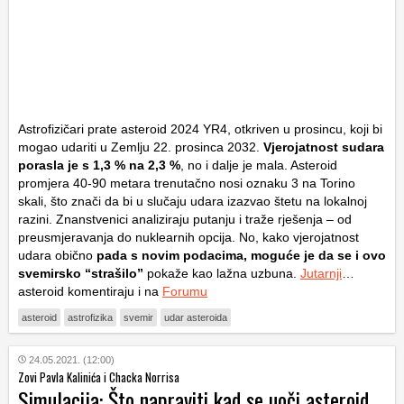
Astrofizičari prate asteroid 2024 YR4, otkriven u prosincu, koji bi
mogao udariti u Zemlju 22. prosinca 2032.
Vjerojatnost sudara
porasla je s 1,3 % na 2,3 %
, no i dalje je mala. Asteroid
promjera 40-90 metara trenutačno nosi oznaku 3 na Torino
skali, što znači da bi u slučaju udara izazvao štetu na lokalnoj
razini. Znanstvenici analiziraju putanju i traže rješenja – od
preusmjeravanja do nuklearnih opcija. No, kako vjerojatnost
udara obično
pada s novim podacima, moguće je da se i ovo
svemirsko “strašilo”
pokaže kao lažna uzbuna.
Jutarnji
…
asteroid komentiraju i na
Forumu
asteroid
astrofizika
svemir
udar asteroida
24.05.2021. (12:00)
Zovi Pavla Kalinića i Chacka Norrisa
Simulacija: Što napraviti kad se uoči asteroid