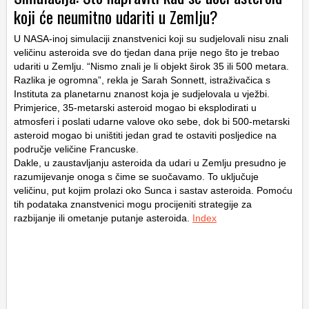
koji će neumitno udariti u Zemlju?
U NASA-inoj simulaciji znanstvenici koji su sudjelovali nisu znali
veličinu asteroida sve do tjedan dana prije nego što je trebao
udariti u Zemlju. “Nismo znali je li objekt širok 35 ili 500 metara.
Razlika je ogromna”, rekla je Sarah Sonnett, istraživačica s
Instituta za planetarnu znanost koja je sudjelovala u vježbi.
Primjerice, 35-metarski asteroid mogao bi eksplodirati u
atmosferi i poslati udarne valove oko sebe, dok bi 500-metarski
asteroid mogao bi uništiti jedan grad te ostaviti posljedice na
područje veličine Francuske.
Dakle, u zaustavljanju asteroida da udari u Zemlju presudno je
razumijevanje onoga s čime se suočavamo. To uključuje
veličinu, put kojim prolazi oko Sunca i sastav asteroida. Pomoću
tih podataka znanstvenici mogu procijeniti strategije za
razbijanje ili ometanje putanje asteroida.
Index