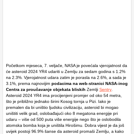
Početkom mjeseca, 7. veljače, NASA je povećala vjerojatnost da
će asteroid 2024 YR4 udariti u Zemlju za sedam godina s 1.2%
na 2.3%. Vjerojatnost udara zatim je porasla na 2.6%, a sada je
3.1%, prema najnovijim
podacima na web-stranici NASA-inog
Centra za proučavanje objekata bliskih
Zemlji
Sentry
.
Asteroid 2024 YR4 ima procijenjeni promjer od oko 54 metra,
što je približno jednako širini Kosog tornja u Pizi. Iako je
premalen da bi uništio ljudsku civilizaciju, asteroid bi mogao
uništiti velik grad, oslobađajući oko 8 megatona energije pri
udaru – više od 500 puta više energije nego što je oslobodila
atomska bomba koja je uništila Hirošimu. Dobra vijest je da još
uvijek postoji 96.9% šanse da asteroid promaši Zemlju, a kako