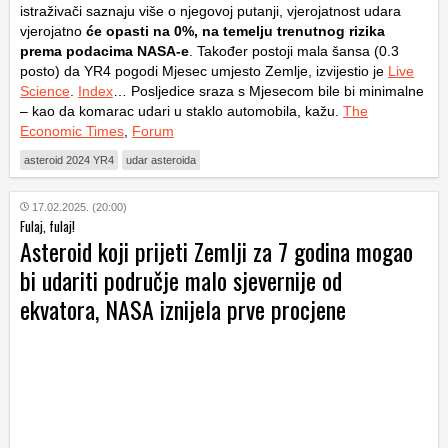
istraživači saznaju više o njegovoj putanji, vjerojatnost udara
vjerojatno
će opasti na 0%, na temelju trenutnog rizika
prema podacima NASA-e
. Također postoji mala šansa (0.3
posto) da YR4 pogodi Mjesec umjesto Zemlje, izvijestio je
Live
Science
.
Index
… Posljedice sraza s Mjesecom bile bi minimalne
– kao da komarac udari u staklo automobila, kažu.
The
Economic Times
,
Forum
asteroid 2024 YR4
udar asteroida
17.02.2025. (20:00)
Fulaj, fulaj!
Asteroid koji prijeti Zemlji za 7 godina mogao
bi udariti područje malo sjevernije od
ekvatora, NASA iznijela prve procjene