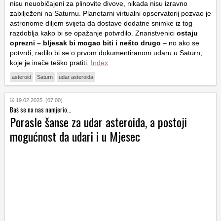
nisu neuobičajeni za plinovite divove, nikada nisu izravno
zabilježeni na Saturnu. Planetarni virtualni opservatorij pozvao je
astronome diljem svijeta da dostave dodatne snimke iz tog
razdoblja kako bi se opažanje potvrdilo. Znanstvenici
ostaju
oprezni – bljesak bi mogao biti i nešto drugo
– no ako se
potvrdi, radilo bi se o prvom dokumentiranom udaru u Saturn,
koje je inače teško pratiti.
Index
asteroid
Saturn
udar asteroida
19.02.2025. (07:00)
Baš se na nas namjerio...
Porasle šanse za udar asteroida, a postoji
mogućnost da udari i u Mjesec