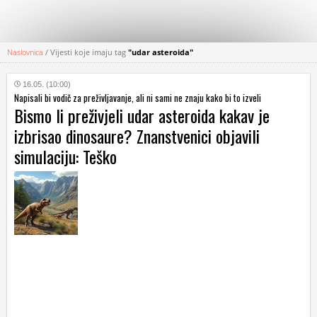
Naslovnica
/
Vijesti koje imaju tag
"udar asteroida"
KATEGORIJE
16.05. (10:00)
Napisali bi vodič za preživljavanje, ali ni sami ne znaju kako bi to izveli
HRVATSKI
Bismo li preživjeli udar asteroida kakav je
WEB
izbrisao dinosaure? Znanstvenici objavili
simulaciju: Teško