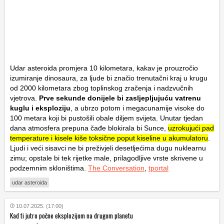
Udar asteroida promjera 10 kilometara, kakav je prouzročio
izumiranje dinosaura, za ljude bi značio trenutačni kraj u krugu
od 2000 kilometara zbog toplinskog zračenja i nadzvučnih
vjetrova.
Prve sekunde donijele bi zasljepljujuću vatrenu
kuglu i eksploziju
, a ubrzo potom i megacunamije visoke do
100 metara koji bi pustošili obale diljem svijeta. Unutar tjedan
dana atmosfera prepuna čađe blokirala bi Sunce,
uzrokujući pad
temperature i kisele kiše toksične poput kiseline u akumulatoru
.
Ljudi i veći sisavci ne bi preživjeli desetljećima dugu nuklearnu
zimu; opstale bi tek rijetke male, prilagodljive vrste skrivene u
podzemnim skloništima.
The Conversation
,
tportal
udar asteroida
10.07.2025. (17:00)
Kad ti jutro počne eksplozijom na drugom planetu