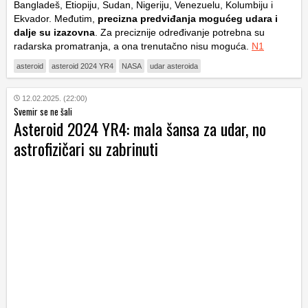
Bangladeš, Etiopiju, Sudan, Nigeriju, Venezuelu, Kolumbiju i
Ekvador. Međutim,
precizna predviđanja mogućeg udara i
dalje su izazovna
. Za preciznije određivanje potrebna su
radarska promatranja, a ona trenutačno nisu moguća.
N1
asteroid
asteroid 2024 YR4
NASA
udar asteroida
12.02.2025. (22:00)
Svemir se ne šali
Asteroid 2024 YR4: mala šansa za udar, no
astrofizičari su zabrinuti