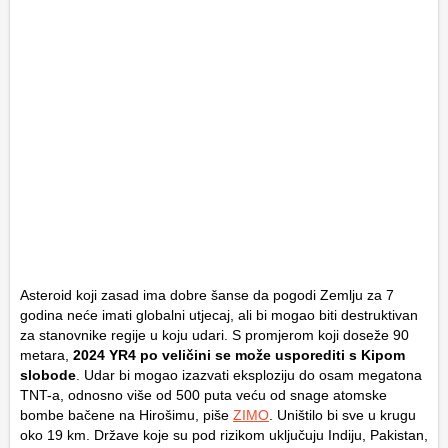
Asteroid koji zasad ima dobre šanse da pogodi Zemlju za 7
godina neće imati globalni utjecaj, ali bi mogao biti destruktivan
za stanovnike regije u koju udari. S promjerom koji doseže 90
metara,
2024 YR4 po veličini se može usporediti s Kipom
slobode
. Udar bi mogao izazvati eksploziju do osam megatona
TNT-a, odnosno više od 500 puta veću od snage atomske
bombe bačene na Hirošimu, piše
ZIMO
. Uništilo bi sve u krugu
oko 19 km. Države koje su pod rizikom uključuju Indiju, Pakistan,