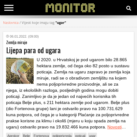
Naslovnica
/
Vijesti koje imaju tag
"ugar"
KATEGORIJE
06.01.2022. (09:00)
Zemlja miruje
HRVATSKI
Lijepa para od ugara
WEB
U 2020. u Hrvatskoj je pod ugarom bilo 28.865
hektara zemlje, od čega oko 82 posto u sustavu
poticaja. Zemlja na ugaru zapravo je zemlja koja
miruje, radi se o obradivom zemljištu na kojem
nema poljoprivredne proizvodnje, ali se za
njega, iz ekoloških razloga, posljednjih godina mogu dobiti
poticaji. Zanimljivo je da je jedan od najvećih korisnika tih
poticaja Belje plus, s 211 hektara zemlje pod ugarom. Belje plus
(dio Fortenova grupe) lani je ostvarilo pravo na 100.731.629
kuna potpora, od čega je u kategoriji Plaćanje za poljoprivredne
prakse korisne za klimu i okoliš (mjeru u koju spada zemlja na
ugaru) ostvarilo pravo na 19.832.466 kuna potpora.
Novosti
…
Agrokor
Belje
Fortenova
poljoprivreda
poticaji
ugar