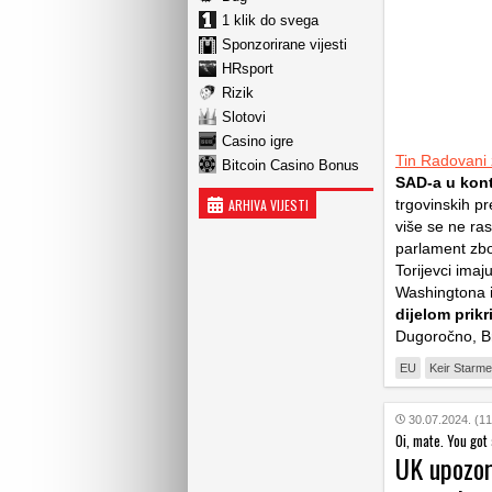
1 klik do svega
Sponzorirane vijesti
HRsport
Rizik
Slotovi
Casino igre
Tin Radovani 
Bitcoin Casino Bonus
SAD-a u kon
ARHIVA VIJESTI
trgovinskih pr
više se ne ra
parlament zbo
Torijevci ima
Washingtona i
dijelom prikr
Dugoročno, Br
EU
Keir Starme
30.07.2024. (11
Oi, mate. You got
UK upozor