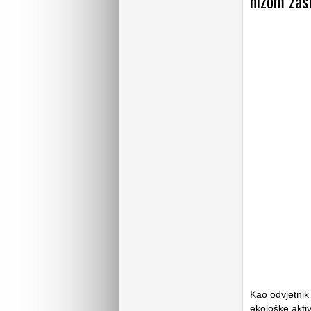
nizom zas
Kao odvjetnik 
ekološke akti