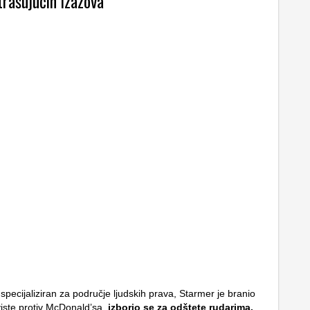
trašujućih izazova
specijaliziran za područje ljudskih prava, Starmer je branio
viste protiv McDonald’sa,
izborio se za odštete rudarima,