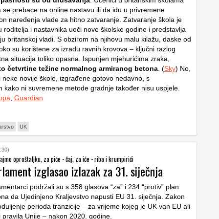
pasnosti su od urušavanja
. Učenici u britanskim školama
da se prebace na online nastavu ili da idu u privremene
kon naređenja vlade za hitno zatvaranje. Zatvaranje škola je
ju roditelja i nastavnika uoči nove školske godine i predstavlja
ju britanskoj vladi. S obzirom na njihovu malu kilažu, daske od
ko su korištene za izradu ravnih krovova – ključni razlog
tna situacija toliko opasna. Ispunjen mjehurićima zraka,
o četvrtine težine normalnog armiranog betona
. (
Sky
) No,
i neke novije škole, izgrađene gotovo nedavno, s
 kako ni suvremene metode gradnje također nisu uspjele.
opa
,
Guardian
arstvo
UK
:30)
ajmo oproštaljku, za piće - čaj, za iće - riba i krumpirići
rlament izglasao izlazak za 31. siječnja
amentarci podržali su s 358 glasova “za” i 234 “protiv” plan
na da Ujedinjeno Kraljevstvo napusti EU 31. siječnja. Zakon
duljenje perioda tranzicije – za vrijeme kojeg je UK van EU ali
i pravila Unije – nakon 2020. godine.