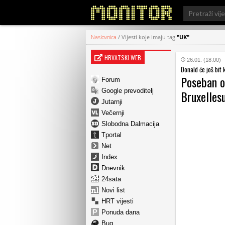
Search
for:
Naslovnica
/
Vijesti koje imaju tag
"UK"
HRVATSKI WEB
26.01. (18:00)
Donald će još bit 
Poseban od
Forum
Google prevoditelj
Bruxelles
Jutarnji
Večernji
Slobodna Dalmacija
Tportal
Net
Index
Dnevnik
24sata
Novi list
HRT vijesti
Ponuda dana
Bug