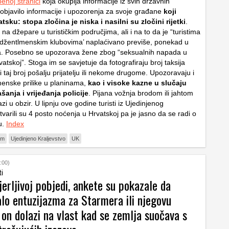
benoj stranici
koja okuplja informacije iz svih državnih
 objavilo informacije i upozorenja za svoje građane
koji
tsku: stopa zločina je niska i nasilni su zločini rijetki
.
a džepare u turističkim područjima, ali i na to da je “turistima
džentlmenskim klubovima’ naplaćivano previše, ponekad u
a. Posebno se upozorava žene zbog “seksualnih napada u
vatskoj”. Stoga im se savjetuje da fotografiraju broj taksija
 taj broj pošalju prijatelju ili nekome drugome. Upozoravaju i
enske prilike u planinama,
kao i visoke kazne u slučaju
anja i vrijeđanja policije
. Pijana vožnja brodom ili jahtom
zi u obzir. U lipnju ove godine turisti iz Ujedinjenog
tvarili su 4 posto noćenja u Hrvatskoj pa je jasno da se radi o
u.
Index
am
Ujedinjeno Kraljevstvo
UK
:00)
ti
erljivoj pobjedi, ankete su pokazale da
alo entuzijazma za Starmera ili njegovu
 on dolazi na vlast kad se zemlja suočava s