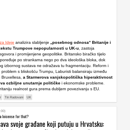
za Ideje
analizira slabljenje
„posebnog odnosa“ Britanije i
tekstu Trumpove nepopularnosti u UK-u
, zastoja
egovora i promijenjene geopolitike. Britansko biračko tijelo
spoređuje po strankama nego po dva ideološka bloka, dok
g izbornog sustava ne odražava tu fragmentaciju. Reform i
ju problem s bliskošću Trumpu, Laburisti balansiraju između
 Bruxellesa,
a Starmerova vanjskopolitička hiperaktivnost
iva ozbiljne unutarnje političke
i ekonomske probleme.
itaniju realnost gura prema dubljem povezivanju s EU.
r
Tin Radovani
UK
:00)
 a loicense for that?
ava svoje građane koji putuju u Hrvatsku: