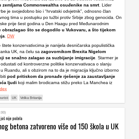
 u zemljama Commonwealtha osuđenike na smrt
. Lider
be je svojedobno bio i “hrvatski odvjetnik”, odnosno član
vnog tima u postupku po tužbi protiv Srbije zbog genocida. On
tske prije šest godina u Den Haagu pred Međunarodnim
e
obrazlagao što se dogodilo u Vukovaru, a što tijekom
uja
.
DW
e štete konzervativcima je nanijela desničarska populistička
anka UK, na čelu sa
zagovornikom Brexita Nigelom
ji se snažno zalagao za suzbijanje imigracije
. Starmer je
odustati od kontroverzne politike konzervativaca o slanju
la u Ruandu, ali s obzirom na to da je migracija ključno izborno
biti
pod pritiskom da pronađe rješenje za zaustavljanje
ća ljudi
koji malim brodicama stižu preko La Manchea iz
ndex
buristi
UK
Velika Britanija
:00)
još nije počela
nog betona zatvoreno više od 150 škola u UK