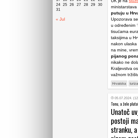
UK je na
služ
24
25
26
27
28
29
30
ministarstava
31
putuju u Hrva
« Jul
Upozorava se n
u određenim ‘
tisućama eur
taksijima u Hr
nakon ulaska i
na mine, vrem
pijanog ponaš
nikako ne dola
Kraljevstva os
važnom tržišt
Hrvatska
turiz
05.07.2024. (12
Tonu, a žele pluta
Unatoč uvj
postoji m
stranku, a