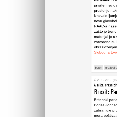
naovamo u o
prisiljeni su 
prostorije na
izazvalo ljutn
novu glavobol
RAAC-a naširo
zašto je trenu
materijal je
ok
zatvorene su 
obrazloženjem
Slobodna Evr
beton
građevin
20.12.2019. (16
A, ništa, organizir
Brexit: Pa
Britanski parl
Borisa Johnso
zabranjuje pro
mora poštivat