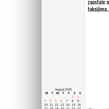
zaostale m
taksijima
August 2026
M
T
W
T
F
S
S
1
2
3
4
5
6
7
8
9
10
11
12
13
14
15
16
17
18
19
20
21
22
23