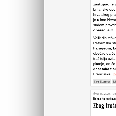
zastupao je
britanske opor
hrvatskog pra
je u ime Hrva
sudom pravd
operacije Ol
Velik dio tešk
Reformska str
Farageom, ko
obećao da će 
tražitelja azi
pitanje, on će 
desetaka tisu
Francuske.
I
Keir Starmer
la
06.09.2023. (08
Dobro da nastava 
Zbog troš