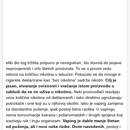
eliki dio tog tržišta potpuno je nereguliran, što dovodi do pojave
neprovjerenih i vrlo štetnih proizvoda. To se u prvom redu
odnosi na količinu nikotina u tekućini. Pokazalo se da mnoge e-
cigarete deklarirane kao “bez nikotina” sadrže nikotin.
Cilj je
jasan, stvaranje ovisnosti i vraćanje istom proizvodu u
zabludi da se ne uživa u nikotinu.
Neki proizvođači stavljaju
veće količine nikotina od deklariranih i tako direktno ugrožavaju
potrošače i one koji su u njihovoj okolini. Iako je vaping zamjena
za standardno pušenje, ipak postoji bitna razlika. U vapingu
nema konzumacije katrana i poliaromatskih i drugih spojeva koji
izazivaju rak i truju organizam.
Vaping je dakle manje štetan
od pušenja, ali i nosi neke rizike. Osim navedenih
, postoji i