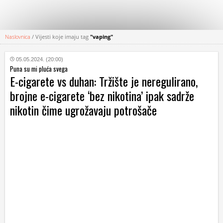
Naslovnica
/
Vijesti koje imaju tag
"vaping"
KATEGORIJE
05.05.2024. (20:00)
Puna su mi pluća svega
HRVATSKI
E-cigarete vs duhan: Tržište je neregulirano,
WEB
brojne e-cigarete ‘bez nikotina’ ipak sadrže
nikotin čime ugrožavaju potrošače