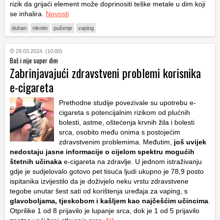
rizik da grijaći element može doprinositi teške metale u dim koji
se inhalira.
Novosti
duhan
nikotin
pušenje
vaping
29.03.2024. (10:00)
Baš i nije super dim
Zabrinjavajući zdravstveni problemi korisnika
e-cigareta
Prethodne studije povezivale su upotrebu e-
cigareta s potencijalnim rizikom od plućnih
bolesti, astme, oštećenja krvnih žila i bolesti
srca, osobito među onima s postojećim
zdravstvenim problemima. Međutim,
još uvijek
nedostaju jasne informacije o cijelom spektru mogućih
štetnih učinaka
e-cigareta na zdravlje. U jednom istraživanju
gdje je sudjelovalo gotovo pet tisuća ljudi
ukupno je 78,9 posto
ispitanika izvijestilo da je doživjelo neku vrstu zdravstvene
tegobe unutar šest sati od korištenja uređaja za vaping, s
glavoboljama, tjeskobom i kašljem kao najčešćim učincima
.
Otprilike 1 od 8 prijavilo je lupanje srca, dok je 1 od 5 prijavilo