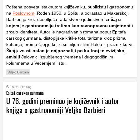
Poštena posveta istaknutom književniku, publicistu i gastronomu
na
Poslovnom
: Rođen 1950. u Splitu, a odrastao u Makarskoj,
Barbieri je kroz desetljeća rada stvorio jedinstven
izričaj u
kojem je gastronomiju tretirao kao ravnopravnu umjetnost
i
zrcalo identiteta. Autor je nagrađivanih romana poput
Epitafa
carskog gurmana
, distopijske kritike totalitarizma kroz prizmu
kuhanja, prema čijoj je knjizi snimljen i film
Haloa – praznik kurvi
.
Široj javnosti
ostao je najpoznatiji po kultnoj televizijskoj
emisiji
J
elovnici izgubljenog vremena
i dugogodišnjim
kolumnama u Večernjem listu.
Veljko Barbieri
18.05. (16:00)
Epitaf carskog gurmana
U 76. godini preminuo je književnik i autor
knjiga o gastronomiji Veljko Barbieri