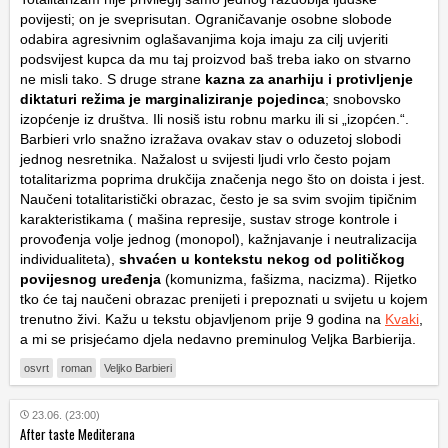
povijesti; on je sveprisutan. Ograničavanje osobne slobode
odabira agresivnim oglašavanjima koja imaju za cilj uvjeriti
podsvijest kupca da mu taj proizvod baš treba iako on stvarno
ne misli tako. S druge strane
kazna za anarhiju i protivljenje
diktaturi režima je marginaliziranje pojedinca
; snobovsko
izopćenje iz društva. Ili nosiš istu robnu marku ili si „izopćen.“.
Barbieri vrlo snažno izražava ovakav stav o oduzetoj slobodi
jednog nesretnika. Nažalost u svijesti ljudi vrlo često pojam
totalitarizma poprima drukčija značenja nego što on doista i jest.
Naučeni totalitaristički obrazac, često je sa svim svojim tipičnim
karakteristikama ( mašina represije, sustav stroge kontrole i
provođenja volje jednog (monopol), kažnjavanje i neutralizacija
individualiteta),
shvaćen u kontekstu nekog od političkog
povijesnog uređenja
(komunizma, fašizma, nacizma). Rijetko
tko će taj naučeni obrazac prenijeti i prepoznati u svijetu u kojem
trenutno živi. Kažu u tekstu objavljenom prije 9 godina na
Kvaki
,
a mi se prisjećamo djela nedavno preminulog Veljka Barbierija.
osvrt
roman
Veljko Barbieri
23.06. (23:00)
After taste Mediterana