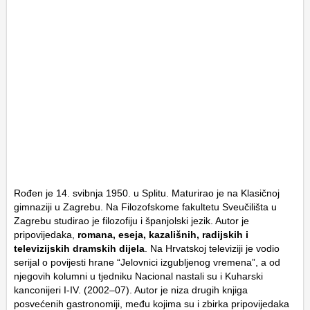
Rođen je 14. svibnja 1950. u Splitu. Maturirao je na Klasičnoj
gimnaziji u Zagrebu. Na Filozofskome fakultetu Sveučilišta u
Zagrebu studirao je filozofiju i španjolski jezik. Autor je
pripovijedaka,
romana, eseja, kazališnih, radijskih i
televizijskih dramskih dijela
. Na Hrvatskoj televiziji je vodio
serijal o povijesti hrane “Jelovnici izgubljenog vremena”, a od
njegovih kolumni u tjedniku Nacional nastali su i Kuharski
kanconijeri I-IV. (2002–07). Autor je niza drugih knjiga
posvećenih gastronomiji, među kojima su i zbirka pripovijedaka