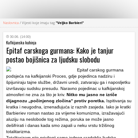
Naslovnica
/
Vijesti koje imaju tag
"Veljko Barbieri"
KATEGORIJE
30.06. (14:00)
Kafkijanska kuhinja
HRVATSKI
Epitaf carskoga gurmana: Kako je tanjur
WEB
postao bojišnica za ljudsku slobodu
Epitaf carskog gurmana
podsjeća na kafkijanski Proces, gdje pojedinca nadziru i
špijuniraju tajne službe, državni uredi, zatvaraju ga i naposljetku
izvršavaju sudsku presudu. Naravno pojedinac u kafkijanskoj
atmosferi ne zna za što je kriv.
Nitko mu jasno ne izriče
dijagnozu „počinjenog zločina“ protiv poretka.
Ispitivanja su
kratka i neugodna, iznenađujuća iz raznih zasjeda. Iako je kratki
Barbieriev roman nastao za vrijeme komunizma, izražavajući
aluziju na neslobode tog režima, poruka se može jasno
dešifrirati i danas kada smo zapali u neku vrstu tržišnog
totalitarizma.
Totalitarizam nije privilegij samo jednog razdoblja ljudske