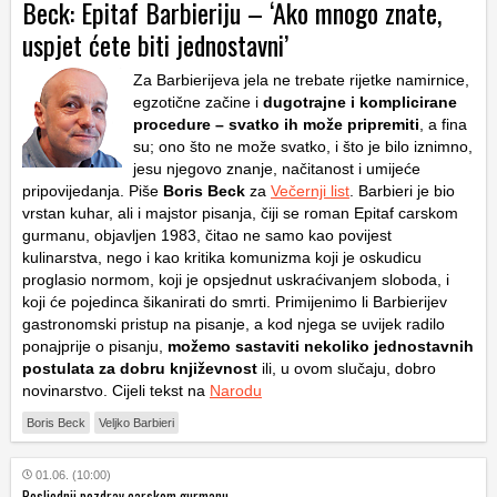
Beck: Epitaf Barbieriju – ‘Ako mnogo znate,
uspjet ćete biti jednostavni’
Za Barbierijeva jela ne trebate rijetke namirnice,
egzotične začine i
dugotrajne i komplicirane
procedure – svatko ih može pripremiti
, a fina
su; ono što ne može svatko, i što je bilo iznimno,
jesu njegovo znanje, načitanost i umijeće
pripovijedanja. Piše
Boris Beck
za
Večernji list
. Barbieri je bio
vrstan kuhar, ali i majstor pisanja, čiji se roman Epitaf carskom
gurmanu, objavljen 1983, čitao ne samo kao povijest
kulinarstva, nego i kao kritika komunizma koji je oskudicu
proglasio normom, koji je opsjednut uskraćivanjem sloboda, i
koji će pojedinca šikanirati do smrti. Primijenimo li Barbierijev
gastronomski pristup na pisanje, a kod njega se uvijek radilo
ponajprije o pisanju,
možemo sastaviti nekoliko jednostavnih
postulata za dobru književnost
ili, u ovom slučaju, dobro
novinarstvo. Cijeli tekst na
Narodu
Boris Beck
Veljko Barbieri
01.06. (10:00)
Posljednji pozdrav carskom gurmanu