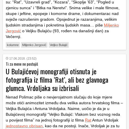
su: “Rat”, “Uzavreli grad”, “Kozara”, “Skoplje ’63”, “Pogled u
zjenicu sunca” i “Bitka na Neretvi”. Snima velike i male filmove,
skupe i jeftine, epopeje i komorne drame, i dokumentarac nad
svježe razrušenim gradom. Opsjednut je razaranjima, velikim
ljudskim stradanjima i pokretima ljudskih masa… piše
Miljenko
Jergović
o Veljku Bulajiću (93, rođen na današnji dan) za
Večernji.
kolumne
Miljenko Jergović
Veljko Bulajić
17.06.2018. (23:52)
Ti za mene ne postojiš
U Bulajićevoj monografiji otisnuta je
fotografija iz filma ‘Rat’, ali bez glavnoga
glumca. Vrdoljaka su izbrisali
Nenad Polimac piše o nevjerojatnom slučaju do koje mjere
može otići animozitet između dva velika autora hrvatskog filma –
Veljka Bulajića i Antuna Vrdoljaka. Naime, uočio je da je u
Bulajićevoj monografiji “Veljko Bulajić: Vlakom bez voznog reda
u povijest filma” na jednoj fotografiji iz filma
Rat
Antun Vrdoljak
jednostavno obrisan
, kao da ne postoji. Inače, Vrdoljak je za tu