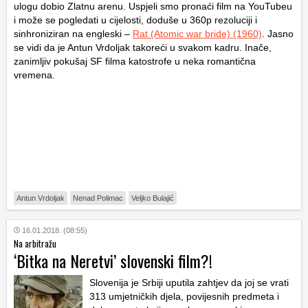
ulogu dobio Zlatnu arenu. Uspjeli smo pronaći film na YouTubeu
i može se pogledati u cijelosti, doduše u 360p rezoluciji i
sinhroniziran na engleski –
Rat (Atomic war bride) (1960)
. Jasno
se vidi da je Antun Vrdoljak takoreći u svakom kadru. Inače,
zanimljiv pokušaj SF filma katostrofe u neka romantična
vremena.
Antun Vrdoljak
Nenad Polimac
Veljko Bulajić
16.01.2018. (08:55)
Na arbitražu
‘Bitka na Neretvi’ slovenski film?!
Slovenija je Srbiji uputila zahtjev da joj se vrati
313 umjetničkih djela, povijesnih predmeta i