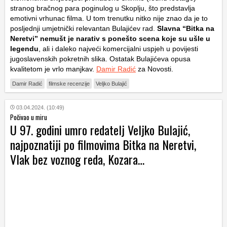
stranog bračnog para poginulog u Skoplju, što predstavlja
emotivni vrhunac filma. U tom trenutku nitko nije znao da je to
posljednji umjetnički relevantan Bulajićev rad.
Slavna “Bitka na
Neretvi” nemušt je narativ s ponešto scena koje su ušle u
legendu
, ali i daleko najveći komercijalni uspjeh u povijesti
jugoslavenskih pokretnih slika. Ostatak Bulajićeva opusa
kvalitetom je vrlo manjkav.
Damir Radić
za Novosti.
Damir Radić
filmske recenzije
Veljko Bulajić
03.04.2024. (10:49)
Počivao u miru
U 97. godini umro redatelj Veljko Bulajić,
najpoznatiji po filmovima Bitka na Neretvi,
Vlak bez voznog reda, Kozara…