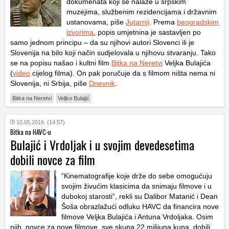
dokumenata koji se nalaze u srpskim
muzejima, službenim rezidencijama i državnim
ustanovama, piše
Jutarnji
. Prema
beogradskim
izvorima
, popis umjetnina je sastavljen po
samo jednom principu – da su njihovi autori Slovenci ili je
Slovenija na bilo koji način sudjelovala u njihovu stvaranju. Tako
se na popisu našao i kultni film
Bitka na Neretvi
Veljka Bulajića
(
video
cijelog filma). On pak poručuje da s filmom ništa nema ni
Slovenija, ni Srbija, piše
Dnevnik
.
Bitka na Neretvi
Veljko Bulajić
10.05.2016. (14:57)
Bitka na HAVC-u
Bulajić i Vrdoljak i u svojim devedesetima
dobili novce za film
“Kinematografije koje drže do sebe omogućuju
svojim živućim klasicima da snimaju filmove i u
dubokoj starosti”, rekli su Dalibor Matanić i Dean
Šoša obrazlažući odluku HAVC da financira nove
filmove Veljka Bulajića i Antuna Vrdoljaka. Osim
njih, novce za nove filmove, sve skupa 22 milijuna kuna, dobili