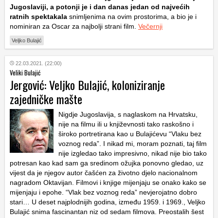
Jugoslaviji, a potonji je i dan danas jedan od najvećih
ratnih spektakala
snimljenima na ovim prostorima, a bio je i
nominiran za Oscar za najbolji strani film.
Večernji
Veljko Bulajić
22.03.2021. (22:00)
Veliki Bulajić
Jergović: Veljko Bulajić, koloniziranje
zajedničke mašte
Nigdje Jugoslavija, s naglaskom na Hrvatsku,
nije na filmu ili u književnosti tako raskošno i
široko portretirana kao u Bulajićevu “Vlaku bez
voznog reda”. I nikad mi, moram poznati, taj film
nije izgledao tako impresivno, nikad nije bio tako
potresan kao kad sam ga sredinom ožujka ponovno gledao, uz
vijest da je njegov autor čašćen za životno djelo nacionalnom
nagradom Oktavijan. Filmovi i knjige mijenjaju se onako kako se
mijenjaju i epohe. “Vlak bez voznog reda” nevjerojatno dobro
stari… U deset najplodnijih godina, između 1959. i 1969., Veljko
Bulajić snima fascinantan niz od sedam filmova. Preostalih šest