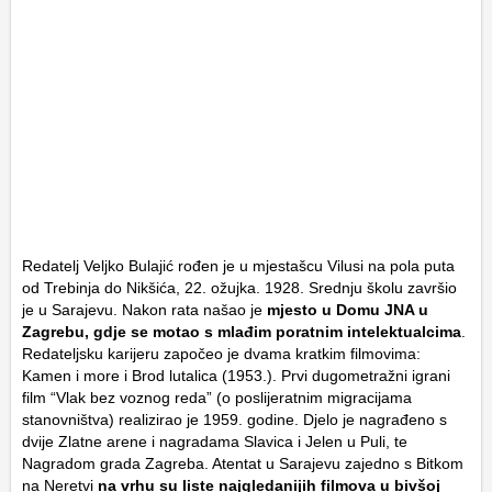
Redatelj Veljko Bulajić rođen je u mjestašcu Vilusi na pola puta
od Trebinja do Nikšića, 22. ožujka. 1928. Srednju školu završio
je u Sarajevu. Nakon rata našao je
mjesto u Domu JNA u
Zagrebu, gdje se motao s mlađim poratnim intelektualcima
.
Redateljsku karijeru započeo je dvama kratkim filmovima:
Kamen i more i Brod lutalica (1953.). Prvi dugometražni igrani
film “Vlak bez voznog reda” (o poslijeratnim migracijama
stanovništva) realizirao je 1959. godine. Djelo je nagrađeno s
dvije Zlatne arene i nagradama Slavica i Jelen u Puli, te
Nagradom grada Zagreba. Atentat u Sarajevu zajedno s Bitkom
na Neretvi
na vrhu su liste najgledanijih filmova u bivšoj