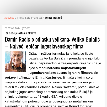
Naslovnica
/
Vijesti koje imaju tag
"Veljko Bulajić"
KATEGORIJE
07.04.2024. (07:00)
Iza sebe je ostavio filmove
HRVATSKI
Damir Radić o odlasku velikana: Veljko Bulajić
WEB
– Najveći epičar jugoslavenskog filma
Državni režiser formulacija je koja se često
vezala uz Veljka Bulajića, i premda je u njoj bilo
istine, nepravedno je zasjenjivala činjenicu da je
riječ o međunarodno
najistaknutijem
jugoslavenskom autoru igranih filmova do
pojave i afirmacije Emira Kusturice
, filmašu s kojim se u
njegovo zlatno doba po internacionalnim uspjesima mogao
mjeriti tek Aleksandar Petrović. Nakon “Kozare”, prvog i daleko
najboljeg jugoslavenskog partizanskog spektakla Bulajić je
snimio dokumentarac “Skoplje 63.”, vrijedno djelo o
katastrofalnom potresu, gdje je posegnuo za metafilmskim
elementima uključujući pronađene snimke (found footage)