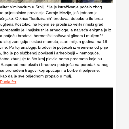
alitet Viminacium u Srbiji, čije je istraživanje počelo zbog
e prijestolnice provincije Gornje Mezije, još jednom je
učnjake. Otkriće “fosiliziranih” brodova, duboko u tlu brda
ugljena Kostolac, na kojem se prostirao veliki rimski grad
prepastilo je i najiskusnije arheologe, a najveća enigma je iz
ja potječu brodovi, hermetički sačuvani glinom i muljem?!
 istoj zoni gdje i ostaci mamuta, stari milijun godina, na 19-
ne. Po toj analogiji, brodovi bi potjecali iz vremena od prije
 što je po službenoj povijesti i arheologiji – nemoguće.
atno zbunjuje to što kraj plovila nema predmeta koje su
ari. Raspored monoksila i brodova podsjeća na poredak ratnog
isu pronađeni tragovi koji upućuju na borbe ili paljevine.
kao da je sve odjednom propalo u mulj.
Punkufer