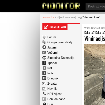
Search
for:
Naslovnica
/
Vijesti koje imaju tag
"Viminacium"
HRVATSKI WEB
08.10.2023. (08
Kako to? Kako to
Viminacijs
Forum
Google prevoditelj
Jutarnji
Večernji
Slobodna Dalmacija
Tportal
Net
Index
Dnevnik
24sata
Novi list
HRT vijesti
Ponuda dana
Bug