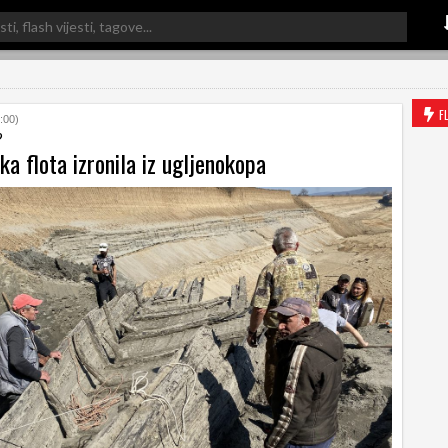
F
:00)
?
ka flota izronila iz ugljenokopa