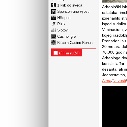
1 klik do svega
Arheološki lok
Sponzorirane vijesti
ostataka rimsk
HRsport
iznenadilo str
ispod rudnika 
Rizik
Viminacium, za
Slotovi
kojeg razdobl
Casino igre
Pronađeni su u
Bitcoin Casino Bonus
20 metara dubi
70.000 godina,
ARHIVA VIJESTI
Arheologe dod
koristili lađ
desanta, ali n
Jednostavno, 
Atma
/
Novosti
/