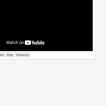
dovi
Srbija
Viminacium