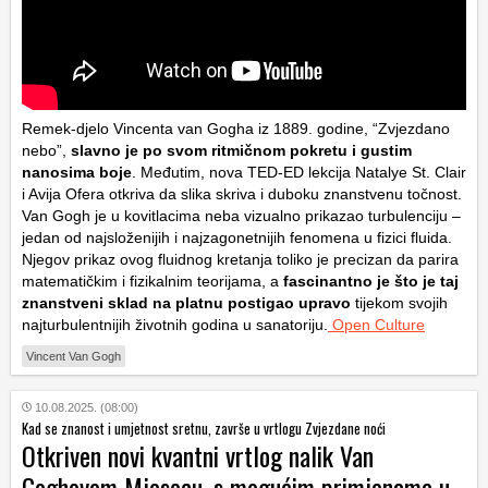
Remek-djelo Vincenta van Gogha iz 1889. godine, “Zvjezdano
nebo”,
slavno je po svom ritmičnom pokretu i gustim
nanosima boje
. Međutim, nova TED-ED lekcija Natalye St. Clair
i Avija Ofera otkriva da slika skriva i duboku znanstvenu točnost.
Van Gogh je u kovitlacima neba vizualno prikazao turbulenciju –
jedan od najsloženijih i najzagonetnijih fenomena u fizici fluida.
Njegov prikaz ovog fluidnog kretanja toliko je precizan da parira
matematičkim i fizikalnim teorijama, a
fascinantno je što je taj
znanstveni sklad na platnu postigao upravo
tijekom svojih
najturbulentnijih životnih godina u sanatoriju.
Open Culture
Vincent Van Gogh
10.08.2025. (08:00)
Kad se znanost i umjetnost sretnu, završe u vrtlogu Zvjezdane noći
Otkriven novi kvantni vrtlog nalik Van
Goghovom Mjesecu, s mogućim primjenama u