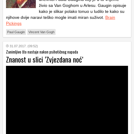
živio sa Van Goghom u Arlesu. Gaugin opisuje
kako je slikar polako tonuo u ludilo te kako su
njihove dvije naravi teško mogle imati miran suživot.
Brain
Pickings
Paul Gaugin
Vincent Van Gogh
31.07.2017. (09:52)
Zanimljivo što nastaje nakon psihotičnog napada
Znanost u slici ‘Zvjezdana noć’