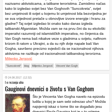
nazivamo aktivisticama, a talibane teroristima. Zamislimo načas
kako bi izgledao svijet bez Van Goghovih “Suncokreta”, svijet
bez umjetnosti ili svijet u kojemu bi umjetnost bila bezvrijedna jer
se sva vrijednost pretače u obnovljive izvore energije i hranu za
gladne? Taj svijet izgledao bi onako kako danas izgleda
talibanski Afganistan. Možda vam se na prvu čini da su ekološki
imperativi razumniji od islamističkih imperativa, no činjenica da
Van Gogh nema baš nikakve veze s gladnima u svijetu, naftnom
krizom ili ratom u Ukrajini, a da su njih dvije napale baš Van
Gogha, savršeno precizno svjedoči da se iracionalnost njihova
aktivizma ne razlikuje od iracionalnosti talibanskog terorizma.
Miljenko Jergović
"Suncokreti"
blog
Miljenko Jergović
Vincent Van Gogh
24.08.2017. (12:32)
I o rezanju uha
Gauginovi dnevnici o životu s Van Goghom
Što je Vincenta Van Gogha navelo na epizodu
ludila u kojoj je sam sebi odrezao uho? Možda
najvjerniji iskaz o tome što se događalo jesu
dnevnici Paula Gaugina koji je u to vrijeme