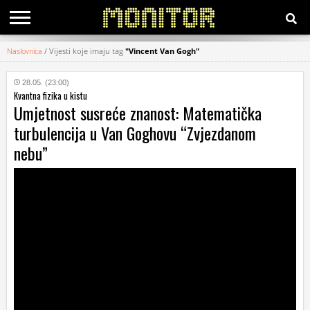
Naslovnica
/
Vijesti koje imaju tag
"Vincent Van Gogh"
KATEGORIJE
28.05. (23:00)
Kvantna fizika u kistu
HRVATSKI
Umjetnost susreće znanost: Matematička
WEB
turbulencija u Van Goghovu “Zvjezdanom
nebu”