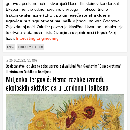
gotovo apsolutne nule i stvarajući Bose–Einsteinov kondenzat.
Eksperiment je otkrio novu vrstu vrtloga — ekscentrične
frakcijske skirmione (EFS),
polumjesečaste strukture s
ugrađenim singularnostima
, nalik Mjesecu na Van Goghovoj
Zvjezdanoj noći. Otkriće povezuje klasične i kvantne turbulencije
te otvara vrata novim istraživanjima u spintronici i topološkoj
fizici.
Interesting Engineering
.
fizika
Vincent Van Gogh
25.10.2022. (23:00)
Čovječanstvo je svjesno sebe upravo zahvaljujući Van Goghovim “Suncokretima”
ili statuama Buddhe u Bamijanu
Miljenko Jergović: Nema razlike između
ekoloških aktivistica u Londonu i talibana