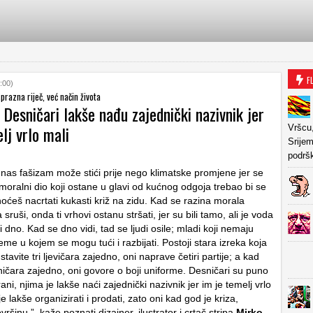
F
:00)
sprazna riječ, već način života
: Desničari lakše nađu zajednički nazivnik jer
lj vrlo mali
Vršcu,
Srijem
podrš
 nas fašizam može stići prije nego klimatske promjene jer se
moralni dio koji ostane u glavi od kućnog odgoja trebao bi se
 hoćeš nacrtati kukasti križ na zidu. Kad se razina morala
 sruši, onda ti vrhovi ostanu stršati, jer su bili tamo, ali je voda
i dno. Kad se dno vidi, tad se ljudi osile; mladi koji nemaju
me u kojem se mogu tući i razbijati. Postoji stara izreka koja
tavite tri ljevičara zajedno, oni naprave četiri partije; a kad
sničara zajedno, oni govore o boji uniforme. Desničari su puno
rani, njima je lakše naći zajednički nazivnik jer im je temelj vrlo
je lakše organizirati i prodati, zato oni kad god je kriza,
vršinu.”, kaže poznati dizajner, ilustrator i crtač stripa
Mirko