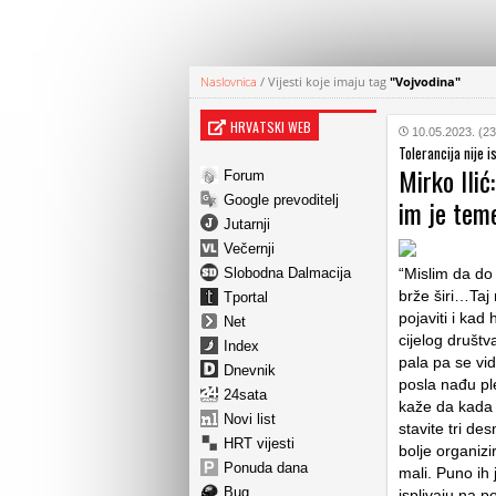
Naslovnica
/
Vijesti koje imaju tag
"Vojvodina"
HRVATSKI WEB
10.05.2023. (23
Tolerancija nije i
Mirko Ilić
Forum
Google prevoditelj
im je teme
Jutarnji
Večernji
Slobodna Dalmacija
“Mislim da do
brže širi…Taj 
Tportal
pojaviti i kad
Net
cijelog društva
Index
pala pa se vid
Dnevnik
posla nađu ple
24sata
kaže da kada s
Novi list
stavite tri de
HRT vijesti
bolje organizi
Ponuda dana
mali. Puno ih 
Bug
isplivaju na po