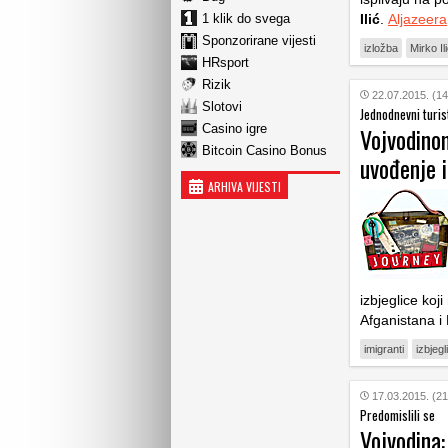
1 klik do svega
Ilić
.
Aljazeera
Sponzorirane vijesti
izložba
Mirko Il
HRsport
Rizik
22.07.2015. (14
Slotovi
Jednodnevni turis
Casino igre
Vojvodinom
Bitcoin Casino Bonus
uvođenje 
ARHIVA VIJESTI
izbjeglice koji
Afganistana i
imigranti
izbjegl
17.03.2015. (21
Predomislili se
Vojvodina: