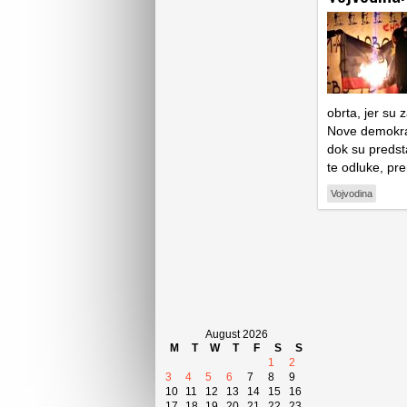
obrta, jer su
Nove demokrat
dok su predst
te odluke, pre
Vojvodina
August 2026
M
T
W
T
F
S
S
1
2
3
4
5
6
7
8
9
10
11
12
13
14
15
16
17
18
19
20
21
22
23