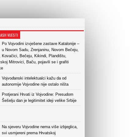
LASH VIJESTI
Po Vojvodini izvješene zastave Katalonije –
u Novom Sadu, Zrenjaninu, Novom Bečeju,
 Kovačici, Bečeju, Kikindi, Plandištu,
skoj Mitrovici, Baču, pojavili se i grafiti
ke
Vojvođanski intelektualci kažu da od
autonomije Vojvodine nije ostalo ništa
Protjerani Hrvati iz Vojvodine: Presudom
Šešelju dan je legitimitet ideji velike Srbije
Na sjeveru Vojvodine nema više izbjeglica,
svi usmjereni prema Hrvatskoj