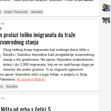
ić
projekt "Tolerancija"
Vojvodina
:49)
ti
 prolazi toliko imigranata da traže
izvanrednog stanja
Zbog velikog broja migranata koji svakoga dana stiže u
Kanjižu i Suboticu Vojvodina traži proglašenje izvanrednog
stanja u tim gradovima. Na sjever Vojvodine svakodnevno
dolazi i do 2.000 migranata, koji se ne zadržavaju dugo jer
navečer idu preko granice. Ti su migranti uglavnom
 na sjever Vojvodine stižu s juga Srbije, a potječu iz Sirije,
 Pakistana.
Al Jazeera Balkan
ice
Vojvodina
:15)
 Ništa od grba s četiri S