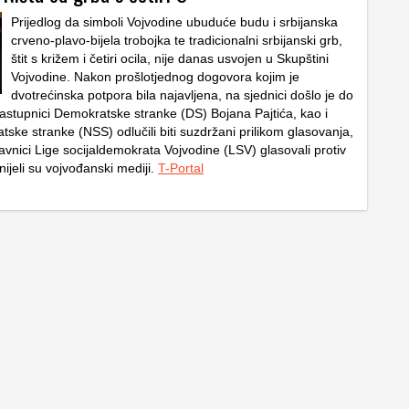
Prijedlog da simboli Vojvodine ubuduće budu i srbijanska
crveno-plavo-bijela trobojka te tradicionalni srbijanski grb,
štit s križem i četiri ocila, nije danas usvojen u Skupštini
Vojvodine. Nakon prošlotjednog dogovora kojim je
dvotrećinska potpora bila najavljena, na sjednici došlo je do
 zastupnici Demokratske stranke (DS) Bojana Pajtića, kao i
ske stranke (NSS) odlučili biti suzdržani prilikom glasovanja,
avnici Lige socijaldemokrata Vojvodine (LSV) glasovali protiv
nijeli su vojvođanski mediji.
T-Portal