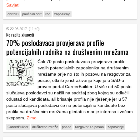
Savjeti
obrtnici
paušalni obrt
rad
zaposlenje
22.06.2017. (11:40)
Ne radite gluposti
70% poslodavaca provjerava profile
potencijalnih radnika na društvenim mrežama
Čak 70 posto poslodavaca provjerava profile
svojih potencijalnih zaposlenika na društvenim
mrežama prije no što ih pozovu na razgovor za
posao, otkrilo je istraživanje koje je u SAD-u
proveo portal CareerBuilder. U više od 50 posto
slučajeva poslodavci su naišli na sadržaj zbog kojeg su odlučili
odustati od kandidata, ali brisanje profila nije rješenje jer u 57
posto slučajeva poslodavci će na potencijalne kandidate bez
profila na društvenim mrežama gledati s manje interesa i većom
skepsom.
Zimo
CareerBuilder
društvene mreže
posao
razgovor za posao
zaposlenje