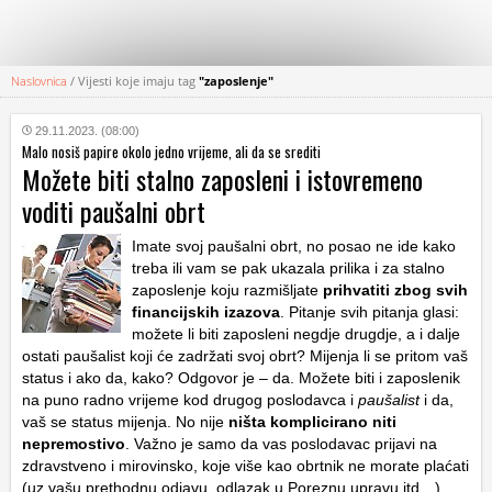
Naslovnica
/
Vijesti koje imaju tag
"zaposlenje"
KATEGORIJE
29.11.2023. (08:00)
Malo nosiš papire okolo jedno vrijeme, ali da se srediti
HRVATSKI
Možete biti stalno zaposleni i istovremeno
WEB
voditi paušalni obrt
Imate svoj paušalni obrt, no posao ne ide kako
treba ili vam se pak ukazala prilika i za stalno
zaposlenje koju razmišljate
prihvatiti zbog svih
financijskih izazova
. Pitanje svih pitanja glasi:
možete li biti zaposleni negdje drugdje, a i dalje
ostati paušalist koji će zadržati svoj obrt? Mijenja li se pritom vaš
status i ako da, kako? Odgovor je – da. Možete biti i zaposlenik
na puno radno vrijeme kod drugog poslodavca i
paušalist
i da,
vaš se status mijenja. No nije
ništa komplicirano niti
nepremostivo
. Važno je samo da vas poslodavac prijavi na
zdravstveno i mirovinsko, koje više kao obrtnik ne morate plaćati
(uz vašu prethodnu odjavu, odlazak u Poreznu upravu itd…)