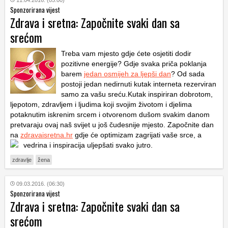
11.04.2016. (05:00)
Sponzorirana vijest
Zdrava i sretna: Započnite svaki dan sa
srećom
Treba vam mjesto gdje ćete osjetiti dodir
pozitivne energije? Gdje svaka priča poklanja
barem
jedan osmijeh za ljepši dan
? Od sada
postoji jedan nedirnuti kutak interneta rezerviran
samo za vašu sreću.Kutak inspiriran dobrotom,
ljepotom, zdravljem i ljudima koji svojim životom i djelima
potaknutim iskrenim srcem i otvorenom dušom svakim danom
pretvaraju ovaj naš svijet u još čudesnije mjesto. Započnite dan
na
zdravaisretna.hr
gdje će optimizam zagrijati vaše srce, a
vedrina i inspiracija uljepšati svako jutro.
zdravlje
žena
09.03.2016. (06:30)
Sponzorirana vijest
Zdrava i sretna: Započnite svaki dan sa
srećom