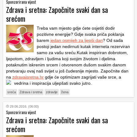
Sponzorirana vijest
Zdrava i sretna: Započnite svaki dan sa
srećom
Treba vam mjesto gdje ćete osjetiti dodir
pozitivne energije? Gdje svaka priča poklanja
barem
jedan osmijeh za ljepši dan
? Od sada
postoji jedan nedirnuti kutak interneta rezerviran
samo za vašu sreću.Kutak inspiriran dobrotom,
ljepotom, zdravljem i ljudima koji svojim životom i djelima
potaknutim iskrenim srcem i otvorenom dušom svakim danom
pretvaraju ovaj naš svijet u još čudesnije mjesto. Započnite dan
na
zdravaisretna.hr
gdje će optimizam zagrijati vaše srce, a
vedrina i inspiracija uljepšati svako jutro.
sreća
Zdrava i sretna
zdravlje
žena
29.06.2016. (06:00)
Sponzorirana vijest
Zdrava i sretna: Započnite svaki dan sa
srećom