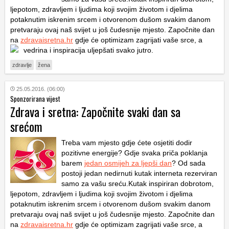
ljepotom, zdravljem i ljudima koji svojim životom i djelima
potaknutim iskrenim srcem i otvorenom dušom svakim danom
pretvaraju ovaj naš svijet u još čudesnije mjesto. Započnite dan
na
zdravaisretna.hr
gdje će optimizam zagrijati vaše srce, a
vedrina i inspiracija uljepšati svako jutro.
zdravlje
žena
25.05.2016. (06:00)
Sponzorirana vijest
Zdrava i sretna: Započnite svaki dan sa
srećom
Treba vam mjesto gdje ćete osjetiti dodir
pozitivne energije? Gdje svaka priča poklanja
barem
jedan osmijeh za ljepši dan
? Od sada
postoji jedan nedirnuti kutak interneta rezerviran
samo za vašu sreću.Kutak inspiriran dobrotom,
ljepotom, zdravljem i ljudima koji svojim životom i djelima
potaknutim iskrenim srcem i otvorenom dušom svakim danom
pretvaraju ovaj naš svijet u još čudesnije mjesto. Započnite dan
na
zdravaisretna.hr
gdje će optimizam zagrijati vaše srce, a