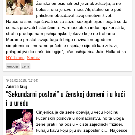
Ženska emocionalnost je znak zdravlja, a ne
bolesti; ona je izvor moći. Ali, stalno smo pod
pritiskom obuzdavati svoj emotivni život.
Naučene smo ispričavati se za suze, suzbijati bijes i bojati se da
će nas prozvati histeričnima. Farmaceutska industrija koristi taj
strah i prodaje nam psihijatrijske lijekove koje ne trebamo.
Moramo prestati svoju tugu ili brigu nazivati neugodnim
simptomima i moramo početi te osjećaje cijeniti kao zdravi,
prilagodljivi dio naše biologije”, piše psihijatrica Julie Holland za
NY Times
.
Seebiz
emocije
žena
25.02.2015. (17:54)
Začarani krug
"Sekundarni poslovi" u ženskoj domeni i u kući
i u uredu
Činjenica je da žene obavljaju veću količinu
kućanskih poslova u domaćinstvu, no ta uloga
žene prati i na poslu – čiste zajednički frižider,
kuhaju kavu koju piju svi zaposlenici… Najčešće