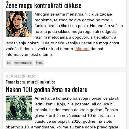
Žene mogu kontrolirati cikluse
Mnogim ženama menstrualni ciklus zadaje
probleme, te zbog bolova gotovo ne mogu
funkcionirati u školi i na poslu. No ono što većina
ne zna je da cikluse mogu regulirati i odgoditi
raznim metodama u dogovoru s liječnikom, a
istraživanja pokazuju da to neće kasnije utjecati na mogućnost
začeća ili donijeti veći rizik od tumora.
Alternet
donosi
informativan tekst o tome.
bol
menstruacija
žena
18.06.2015. (10:56)
Taman kad su svi prešli na kartice
Nakon 100 godina žena na dolaru
Amerika će konačno na svoje novčanice staviti
jednu ženu. Koju, nije poznato, ali odluka bi
trebala biti donesena do kraja godine. Ženska
glava krasit će novčanicu od 10 dolara, a na
tržištu će se pojaviti 2020. godine, na stotu
obljetnicu 19. amandmana, kojime su žene dobile pravo glasa.