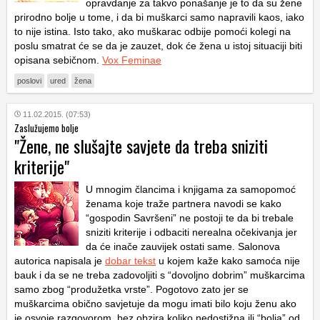
opravdanje za takvo ponašanje je to da su žene
prirodno bolje u tome, i da bi muškarci samo napravili kaos, iako
to nije istina. Isto tako, ako muškarac odbije pomoći kolegi na
poslu smatrat će se da je zauzet, dok će žena u istoj situaciji biti
opisana sebičnom.
Vox Feminae
poslovi
ured
žena
11.02.2015. (07:53)
Zaslužujemo bolje
"Žene, ne slušajte savjete da treba sniziti
kriterije"
U mnogim člancima i knjigama za samopomoć
ženama koje traže partnera navodi se kako
“gospodin Savršeni” ne postoji te da bi trebale
sniziti kriterije i odbaciti nerealna očekivanja jer
da će inače zauvijek ostati same. Salonova
autorica napisala je
dobar tekst
u kojem kaže kako samoća nije
bauk i da se ne treba zadovoljiti s “dovoljno dobrim” muškarcima
samo zbog “produžetka vrste”. Pogotovo zato jer se
muškarcima obično savjetuje da mogu imati bilo koju ženu ako
je osvoje razgovorom, bez obzira koliko nedostižna ili “bolja” od