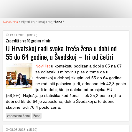
Naslovnica
/
Vijesti koje imaju tag
"žena"
KATEGORIJE
13.11.2019. (08:30)
Zaposliti prvo 10 godina mlađe
HRVATSKI
U Hrvatskoj radi svaka treća žena u dobi od
WEB
55 do 64 godine, u Švedskoj – tri od četiri
Novi list
u kontekstu podizanja dobi s 65 na 67
za odlazak u mirovinu piše o tome da u
Hrvatskoj u dobnoj skupini od 55 do 64 godine
ne radi niti polovica ljudi, odnosno tek 42,8 posto
ljudi te dobi, što je daleko od prosjeka EU
(58,9%). Najlošija je statistika kod žena – tek 35,2 posto njih u
dobi od 55 do 64 je zaposleno, dok u Švedskoj iz te dobne
skupine radi 76,4 posto žena.
zaposlene žene
žena
08.03.2018. (15:19)