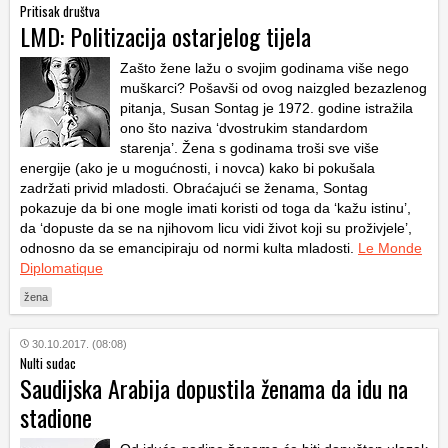
Pritisak društva
LMD: Politizacija ostarjelog tijela
Zašto žene lažu o svojim godinama više nego
muškarci? Pošavši od ovog naizgled bezazlenog
pitanja, Susan Sontag je 1972. godine istražila
ono što naziva ‘dvostrukim standardom
starenja’. Žena s godinama troši sve više
energije (ako je u mogućnosti, i novca) kako bi pokušala
zadržati privid mladosti. Obraćajući se ženama, Sontag
pokazuje da bi one mogle imati koristi od toga da ‘kažu istinu’,
da ‘dopuste da se na njihovom licu vidi život koji su proživjele’,
odnosno da se emancipiraju od normi kulta mladosti.
Le Monde
Diplomatique
žena
30.10.2017. (08:08)
Nulti sudac
Saudijska Arabija dopustila ženama da idu na
stadione