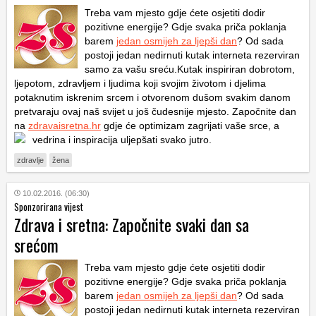
Treba vam mjesto gdje ćete osjetiti dodir
pozitivne energije? Gdje svaka priča poklanja
barem
jedan osmijeh za ljepši dan
? Od sada
postoji jedan nedirnuti kutak interneta rezerviran
samo za vašu sreću.Kutak inspiriran dobrotom,
ljepotom, zdravljem i ljudima koji svojim životom i djelima
potaknutim iskrenim srcem i otvorenom dušom svakim danom
pretvaraju ovaj naš svijet u još čudesnije mjesto. Započnite dan
na
zdravaisretna.hr
gdje će optimizam zagrijati vaše srce, a
vedrina i inspiracija uljepšati svako jutro.
zdravlje
žena
10.02.2016. (06:30)
Sponzorirana vijest
Zdrava i sretna: Započnite svaki dan sa
srećom
Treba vam mjesto gdje ćete osjetiti dodir
pozitivne energije? Gdje svaka priča poklanja
barem
jedan osmijeh za ljepši dan
? Od sada
postoji jedan nedirnuti kutak interneta rezerviran