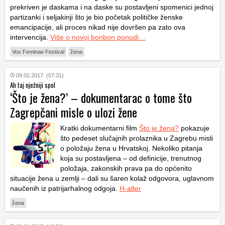
prekriven je daskama i na daske su postavljeni spomenici jednoj
partizanki i seljakinji što je bio početak političke ženske
emancipacije, ali proces nikad nije dovršen pa zato ova
intervencija.
Više o novoj bonbon ponudi…
Vox Feminae Festival
žena
09.02.2017. (07:31)
Ah taj nježniji spol
‘Što je žena?’ – dokumentarac o tome što
Zagrepčani misle o ulozi žene
Kratki dokumentarni film
Što je žena?
pokazuje
što pedeset slučajnih prolaznika u Zagrebu misli
o položaju žena u Hrvatskoj. Nekoliko pitanja
koja su postavljena – od definicije, trenutnog
položaja, zakonskih prava pa do općenito
situacije žena u zemlji – dali su šaren kolaž odgovora, uglavnom
naučenih iz patrijarhalnog odgoja.
H-alter
žena