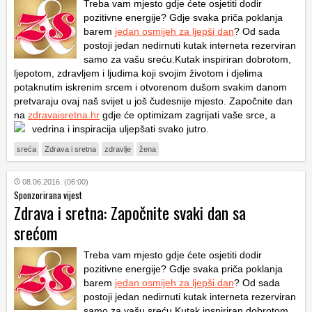
Treba vam mjesto gdje ćete osjetiti dodir
pozitivne energije? Gdje svaka priča poklanja
barem
jedan osmijeh za ljepši dan
? Od sada
postoji jedan nedirnuti kutak interneta rezerviran
samo za vašu sreću.Kutak inspiriran dobrotom,
ljepotom, zdravljem i ljudima koji svojim životom i djelima
potaknutim iskrenim srcem i otvorenom dušom svakim danom
pretvaraju ovaj naš svijet u još čudesnije mjesto. Započnite dan
na
zdravaisretna.hr
gdje će optimizam zagrijati vaše srce, a
vedrina i inspiracija uljepšati svako jutro.
sreća
Zdrava i sretna
zdravlje
žena
08.06.2016. (06:00)
Sponzorirana vijest
Zdrava i sretna: Započnite svaki dan sa
srećom
Treba vam mjesto gdje ćete osjetiti dodir
pozitivne energije? Gdje svaka priča poklanja
barem
jedan osmijeh za ljepši dan
? Od sada
postoji jedan nedirnuti kutak interneta rezerviran
samo za vašu sreću.Kutak inspiriran dobrotom,