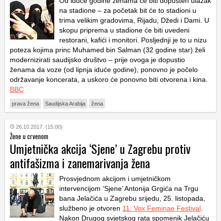
Od iduće godine ženama će biti dopušten ulazak
na stadione – za početak bit će to stadioni u
trima velikim gradovima, Rijadu, Džedi i Dami. U
skopu priprema u stadione će biti uvedeni
restorani, kafići i monitori. Posljednji je to u nizu
poteza kojima princ Muhamed bin Salman (32 godine star) želi
modernizirati saudijsko društvo – prije ovoga je dopustio
ženama da voze (od lipnja iduće godine), ponovno je počelo
održavanje koncerata, a uskoro će ponovno biti otvorena i kina.
BBC
prava žena
Saudijska Arabija
žena
26.10.2017. (15:00)
Žene u crvenom
Umjetnička akcija ‘Sjene’ u Zagrebu protiv
antifašizma i zanemarivanja žena
Prosvjednom akcijom i umjetničkom
intervencijom ‘Sjene’ Antonija Grgića na Trgu
bana Jelačića u Zagrebu srijedu, 25. listopada,
službeno je otvoren
11. Vox Feminae Festival
.
Nakon Drugog svjetskog rata spomenik Jelačiću