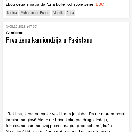
zbog čega smatra da “zna bolje” od svoje žene.
BBC
kuhinja
Muhammadu Buhari
Nigerija
žena
08.10.2016. (07:09)
Za volanom
Prva žena kamiondžija u Pakistanu
“Rekli su, žena ne može voziti, ona je slaba. Pa ne moram nositi
kamion na glavi! Mene ne brine kako me drugi gledaju,
fokusirana sam na svoj posao, na put pred sobom”, kaže
Shamim Akhtar, prva žena u Pakistanu koja vozi kamion.