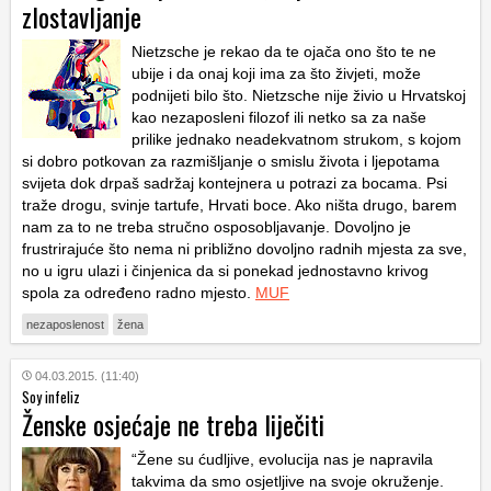
zlostavljanje
Nietzsche je rekao da te ojača ono što te ne
ubije i da onaj koji ima za što živjeti, može
podnijeti bilo što. Nietzsche nije živio u Hrvatskoj
kao nezaposleni filozof ili netko sa za naše
prilike jednako neadekvatnom strukom, s kojom
si dobro potkovan za razmišljanje o smislu života i ljepotama
svijeta dok drpaš sadržaj kontejnera u potrazi za bocama. Psi
traže drogu, svinje tartufe, Hrvati boce. Ako ništa drugo, barem
nam za to ne treba stručno osposobljavanje. Dovoljno je
frustrirajuće što nema ni približno dovoljno radnih mjesta za sve,
no u igru ulazi i činjenica da si ponekad jednostavno krivog
spola za određeno radno mjesto.
MUF
nezaposlenost
žena
04.03.2015. (11:40)
Soy infeliz
Ženske osjećaje ne treba liječiti
“Žene su ćudljive, evolucija nas je napravila
takvima da smo osjetljive na svoje okruženje.