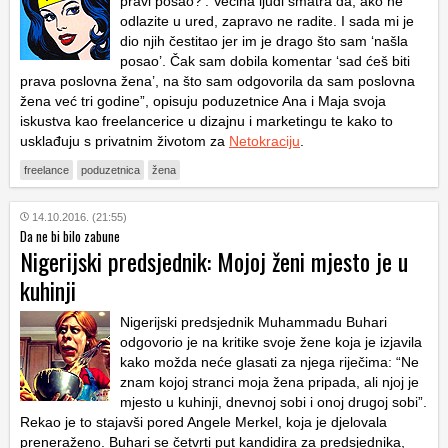
pravi posao?’. Većina ljudi smatra da, ako ne
odlazite u ured, zapravo ne radite. I sada mi je
dio njih čestitao jer im je drago što sam ‘našla
posao’. Čak sam dobila komentar ‘sad ćeš biti
prava poslovna žena’, na što sam odgovorila da sam poslovna
žena već tri godine”, opisuju poduzetnice Ana i Maja svoja
iskustva kao freelancerice u dizajnu i marketingu te kako to
usklađuju s privatnim životom za
Netokraciju
.
freelance
poduzetnica
žena
14.10.2016. (21:55)
Da ne bi bilo zabune
Nigerijski predsjednik: Mojoj ženi mjesto je u
kuhinji
Nigerijski predsjednik Muhammadu Buhari
odgovorio je na kritike svoje žene koja je izjavila
kako možda neće glasati za njega riječima: “Ne
znam kojoj stranci moja žena pripada, ali njoj je
mjesto u kuhinji, dnevnoj sobi i onoj drugoj sobi”.
Rekao je to stajavši pored Angele Merkel, koja je djelovala
preneraženo. Buhari se četvrti put kandidira za predsjednika,