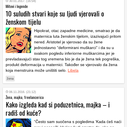
30.01.2017. (16:54)
Mitovi i legende
10 suludih stvari koje su ljudi vjerovali o
ženskom tijelu
Hipokrat, otac zapadne medicine, smatrao je da
maternica luta ženskim tijelom, izazivajući pritom
nered. Aristotel je vjerovao da su žene
jednostavno “deformirani muškarci” i da su u
svakom pogledu inferiorne muškarcima jer je
prevladavajući stav tog vremena bio je da je žena tek pogreška,
produkt deformacija u maternici. Također se vjerovalo da žena
koja menstruira može uništiti selo.
Libela
žena
06.11.2016. (21:12)
Žena, majka, freelancerica
Kako izgleda kad si poduzetnica, majka – i
radiš od kuće?
“Često sam suočena s pogledima ‘Kada ćeš naći