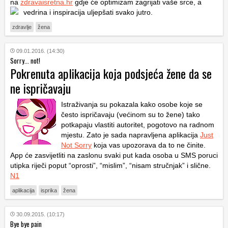
na
zdravaisretna.hr
gdje će optimizam zagrijati vaše srce, a
vedrina i inspiracija uljepšati svako jutro.
zdravlje
žena
09.01.2016. (14:30)
Sorry... not!
Pokrenuta aplikacija koja podsjeća žene da se
ne ispričavaju
Istraživanja su pokazala kako osobe koje se
često ispričavaju (većinom su to žene) tako
potkapaju vlastiti autoritet, pogotovo na radnom
mjestu. Zato je sada napravljena aplikacija
Just
Not Sorry
koja vas upozorava da to ne činite.
App će zasvijetliti na zaslonu svaki put kada osoba u SMS poruci
utipka riječi poput “oprosti”, “mislim”, “nisam stručnjak” i slične.
N1
aplikacija
isprika
žena
30.09.2015. (10:17)
Bye bye pain