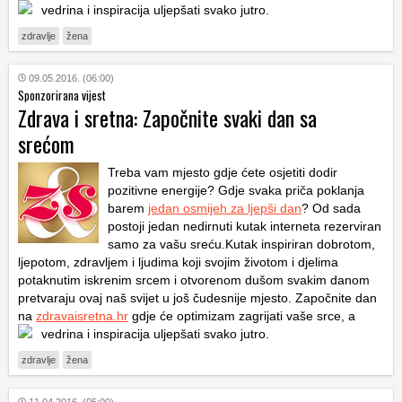
vedrina i inspiracija uljepšati svako jutro.
zdravlje
žena
09.05.2016. (06:00)
Sponzorirana vijest
Zdrava i sretna: Započnite svaki dan sa
srećom
Treba vam mjesto gdje ćete osjetiti dodir
pozitivne energije? Gdje svaka priča poklanja
barem
jedan osmijeh za ljepši dan
? Od sada
postoji jedan nedirnuti kutak interneta rezerviran
samo za vašu sreću.Kutak inspiriran dobrotom,
ljepotom, zdravljem i ljudima koji svojim životom i djelima
potaknutim iskrenim srcem i otvorenom dušom svakim danom
pretvaraju ovaj naš svijet u još čudesnije mjesto. Započnite dan
na
zdravaisretna.hr
gdje će optimizam zagrijati vaše srce, a
vedrina i inspiracija uljepšati svako jutro.
zdravlje
žena