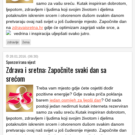
samo za vašu sreću. Kutak inspiriran dobrotom,
ljepotom, zdravljem i ljudima koji svojim životom i djelima
potaknutim iskrenim srcem i otvorenom dušom svakim danom
pretvaraju ovaj naš svijet u još čudesnije mjesto. Započnite dan
na
zdravaisretna.hr
gdje će optimizam zagrijati vaše srce, a
vedrina i inspiracija uljepšati svako jutro.
zdravlje
žena
28.01.2016. (06:30)
Sponzorirana vijest
Zdrava i sretna: Započnite svaki dan sa
srećom
Treba vam mjesto gdje ćete osjetiti dodir
pozitivne energije? Gdje svaka priča poklanja
barem
jedan osmijeh za ljepši dan
? Od sada
postoji jedan nedirnuti kutak interneta rezerviran
samo za vašu sreću.Kutak inspiriran dobrotom,
ljepotom, zdravljem i ljudima koji svojim životom i djelima
potaknutim iskrenim srcem i otvorenom dušom svakim danom
pretvaraju ovaj naš svijet u još čudesnije mjesto. Započnite dan