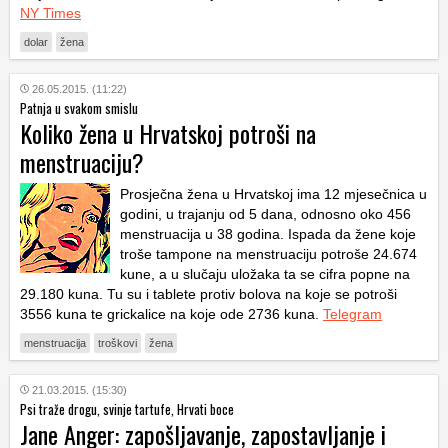
NY Times
dolar
žena
26.05.2015. (11:22)
Patnja u svakom smislu
Koliko žena u Hrvatskoj potroši na
menstruaciju?
Prosječna žena u Hrvatskoj ima 12 mjesečnica u
godini, u trajanju od 5 dana, odnosno oko 456
menstruacija u 38 godina. Ispada da žene koje
troše tampone na menstruaciju potroše 24.674
kune, a u slučaju uložaka ta se cifra popne na
29.180 kuna. Tu su i tablete protiv bolova na koje se potroši
3556 kuna te grickalice na koje ode 2736 kuna.
Telegram
menstruacija
troškovi
žena
21.03.2015. (15:30)
Psi traže drogu, svinje tartufe, Hrvati boce
Jane Anger: zapošljavanje, zapostavljanje i