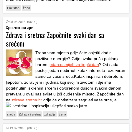
Pakistan
žena
08.08.2016. (06:00)
Sponzorirana vijest
Zdrava i sretna: Započnite svaki dan sa
srećom
Treba vam mjesto gdje ćete osjetiti dodir
pozitivne energije? Gdje svaka priča poklanja
barem
jedan osmijeh za ljepši dan
? Od sada
postoji jedan nedirnuti kutak interneta rezerviran
samo za vašu sreću.Kutak inspiriran dobrotom,
ljepotom, zdravljem i ljudima koji svojim životom i djelima
potaknutim iskrenim srcem i otvorenom dušom svakim danom
pretvaraju ovaj naš svijet u još čudesnije mjesto. Započnite dan
na
zdravaisretna.hr
gdje će optimizam zagrijati vaše srce, a
vedrina i inspiracija uljepšati svako jutro.
sreća
Zdrava i sretna
zdravlje
žena
13.07.2016. (06:00)