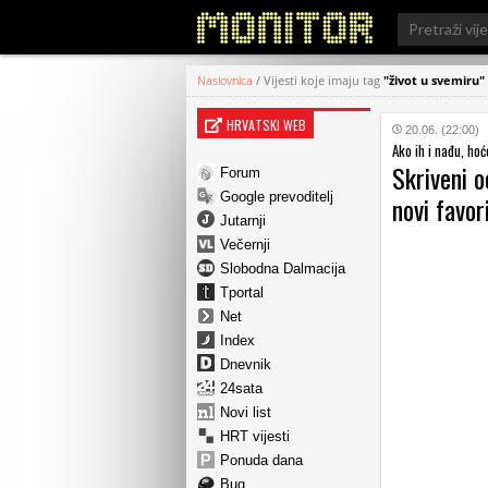
Search
for:
Naslovnica
/
Vijesti koje imaju tag
"život u svemiru"
HRVATSKI WEB
20.06. (22:00)
Ako ih i nađu, hoć
Skriveni 
Forum
Google prevoditelj
novi favor
Jutarnji
Večernji
Slobodna Dalmacija
Tportal
Net
Index
Dnevnik
24sata
Novi list
HRT vijesti
Ponuda dana
Bug