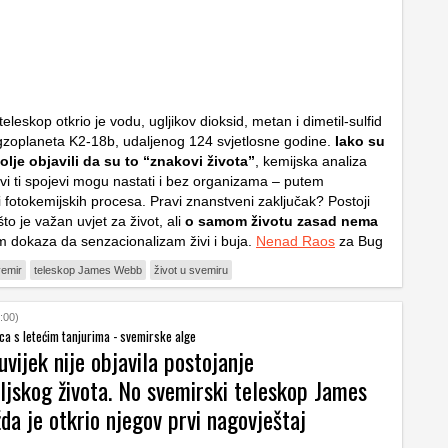
eskop otkrio je vodu, ugljikov dioksid, metan i dimetil-sulfid
gzoplaneta K2-18b, udaljenog 124 svjetlosne godine.
Iako su
olje objavili da su to “znakovi života”
, kemijska analiza
vi ti spojevi mogu nastati i bez organizama – putem
 fotokemijskih procesa. Pravi znanstveni zaključak? Postoji
to je važan uvjet za život, ali
o samom životu zasad nema
m dokaza da senzacionalizam živi i buja.
Nenad Raos
za Bug
emir
teleskop James Webb
život u svemiru
:00)
a s letećim tanjurima - svemirske alge
vijek nije objavila postojanje
ljskog života. No svemirski teleskop James
a je otkrio njegov prvi nagovještaj