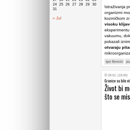
24
25
26
27
28
29
30
Istraživanja 
31
organizmi mog
« Jul
kozmičkom zr
visoku klija
eksperiment
vakuumu, dok s
pokazali iznim
otvaraju pita
mikroorganiz
Igor Berecki
pu
28.01. (18:00)
Granice su bile v
Život bi 
što se mis