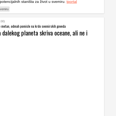
 potencijalnih staništa za život u svemiru.
tportal
svemiru
:00)
de metan, odmah pomisle na krdo svemirskih goveda
dalekog planeta skriva oceane, ali ne i