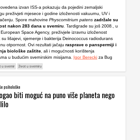
provedena izvan ISS-a pokazuju da pojedini zemaljski
u preživjeti mjesece i godine izloženosti vakuumu, UV i
ačenju. Spore mahovine
Physcomitrium patens
zadržale su
vost nakon 283 dana u svemiru
. Tardigrade su još 2008., u
u
European Space Agency
, preživjele izravnu izloženost
u lišajevi, sjemenje i bakterija
Deinococcus radiodurans
nu otpornost. Ovi rezultati jačaju
rasprave o panspermiji i
nja biološke zaštite
, ali i mogućnosti korištenja
ama u budućim svemirskim misijama.
Igor Berecki
za Bug
t u svemir
život u svemiru
iše psihološke
mogao biti moguć na puno više planeta nego
lilo