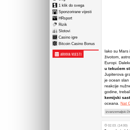
1 klik do svega
Sponzorirane vijesti
HRsport
Rizik
Slotovi
Casino igre
Bitcoin Casino Bonus
Iako su Mars 
ARHIVA VIJESTI
životom, astr
Europi. Dalek
u tekućem s
Jupiterova gr
je ocean slan
reakcije nužn
godine, treba
kemijski sas
oceana.
Nat 
izvanzemaljski ži
02.03. (14:00)