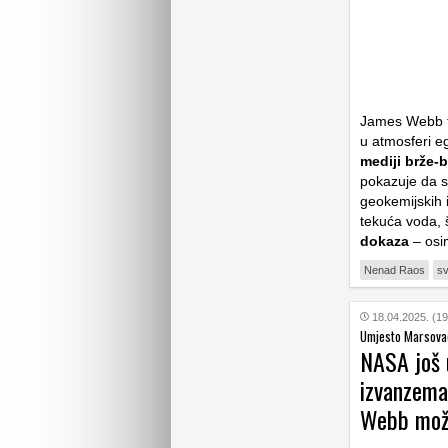
James Webb tel
u atmosferi e
mediji brže-b
pokazuje da s
geokemijskih i
tekuća voda, š
dokaza
– osi
Nenad Raos
sv
18.04.2025. (19
Umjesto Marsovac
NASA još u
izvanzema
Webb možd