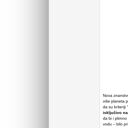
Nova znanstve
više planeta 
da su kriteriji
isključivo 
da bi i plimno
vodu – bilo pr