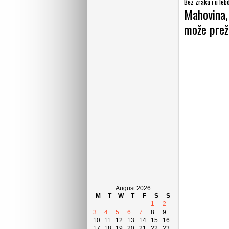
Bez zraka i u leb
Mahovina, 
može preži
August 2026
M
T
W
T
F
S
S
1
2
3
4
5
6
7
8
9
10
11
12
13
14
15
16
17
18
19
20
21
22
23