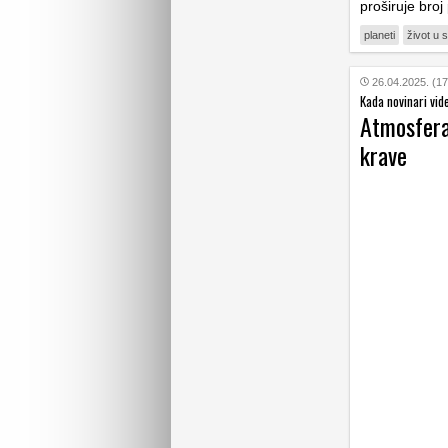
proširuje broj
planeti
život u 
26.04.2025. (17
Kada novinari vi
Atmosfera 
krave