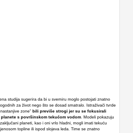
na studija sugerira da bi u svemiru moglo postojati znatno
pogodnih za život nego što se dosad smatralo. Istraživači tvrde
 “nastanjive zone”
bili previše strogi jer su se fokusirali
na planete s površinskom tekućom vodom
. Modeli pokazuju
 zaključani planeti, kao i oni vrlo hladni, mogli imati tekuću
ijenosom topline ili ispod slojeva leda. Time se znatno