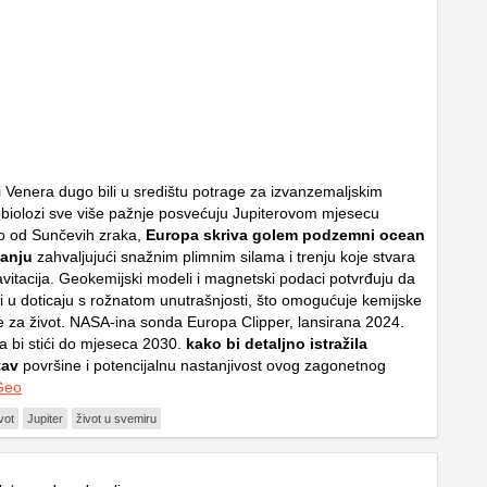
i Venera dugo bili u središtu potrage za izvanzemaljskim
obiolozi sve više pažnje posvećuju Jupiterovom mjesecu
o od Sunčevih zraka,
Europa skriva golem podzemni ocean
tanju
zahvaljujući snažnim plimnim silama i trenju koje stvara
avitacija. Geokemijski modeli i magnetski podaci potvrđuju da
 i u doticaju s rožnatom unutrašnjosti, što omogućuje kemijske
e za život. NASA-ina sonda
Europa Clipper
, lansirana 2024.
la bi stići do mjeseca 2030.
kako bi detaljno istražila
tav
površine i potencijalnu nastanjivost ovog zagonetnog
Geo
vot
Jupiter
život u svemiru