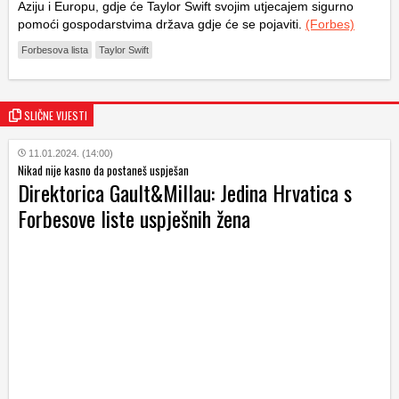
Aziju i Europu, gdje će Taylor Swift svojim utjecajem sigurno
pomoći gospodarstvima država gdje će se pojaviti.
(Forbes)
Forbesova lista
Taylor Swift
SLIČNE VIJESTI
11.01.2024. (14:00)
Nikad nije kasno da postaneš uspješan
Direktorica Gault&Millau: Jedina Hrvatica s
Forbesove liste uspješnih žena