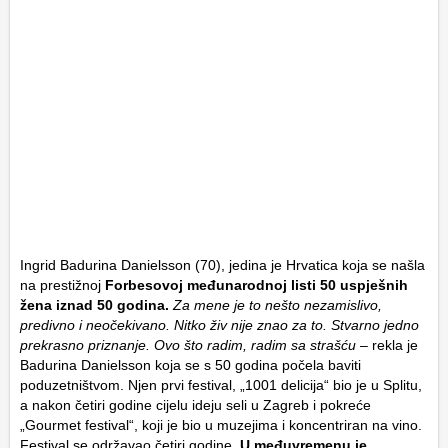
Ingrid Badurina Danielsson (70), jedina je Hrvatica koja se našla
na prestižnoj
Forbesovoj međunarodnoj listi 50 uspješnih
žena iznad 50 godina.
Za mene je to nešto nezamislivo,
predivno i neočekivano. Nitko živ nije znao za to. Stvarno jedno
prekrasno priznanje. Ovo što radim, radim sa strašću
– rekla je
Badurina Danielsson koja se s 50 godina počela baviti
poduzetništvom. Njen prvi festival, „1001 delicija“ bio je u Splitu,
a nakon četiri godine cijelu ideju seli u Zagreb i pokreće
„Gourmet festival“, koji je bio u muzejima i koncentriran na vino.
Festival se održavao četiri godine.
U međuvremenu je