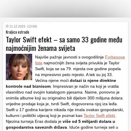
KATEGORIJE
11.12.2023. (13:00)
Kraljica estrade
Taylor Swift efekt – sa samo 33 godine među
HRVATSKI
najmoćnijim ženama svijeta
WEB
Najviše pažnje javnosti s ovogodišnje
Forbesove
liste
najmoćnijih žena svijeta privukla je Taylor
Swift, koja se sa 79. mjesta ove godine popela
na impresivno peto mjesto. A tek su joj 33.
Većina njene moći
dolazi iz njene
direktne
kontrole nad biznisom
. Impresivan je način na koji je vratila
vlasništvo nad svojim katalogom pjesama. Naime, ponovno je
snimila albume koji su originalno bili dijelom 300 milijuna dolara
vrijedne prodaje koja je, tvrdi Swift, dogovorena njoj iza leđa.
Swift u 17 godina karijere nikada nije imala ovakav gospodarski,
kulturni i politički utjecaj koji je poznat kao
Taylor Swift efekt
.
Njezina turneja Eras dodala je
više od 5 milijardi dolara u
gospodarstva saveznih država
. Iduće godine turneja seli u