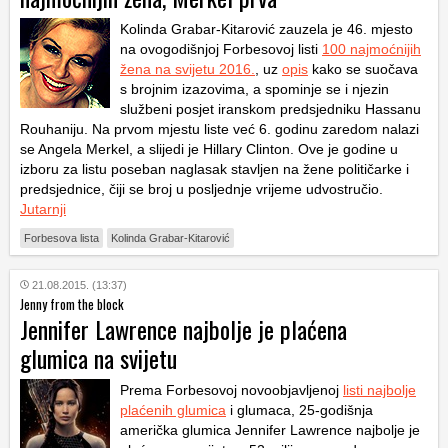
Kolinda Grabar-Kitarović zauzela je 46. mjesto
na ovogodišnjoj Forbesovoj listi
100 najmoćnijih
žena na svijetu 2016.
, uz
opis
kako se suočava
s brojnim izazovima, a spominje se i njezin
službeni posjet iranskom predsjedniku Hassanu
Rouhaniju. Na prvom mjestu liste već 6. godinu zaredom nalazi
se Angela Merkel, a slijedi je Hillary Clinton. Ove je godine u
izboru za listu poseban naglasak stavljen na žene političarke i
predsjednice, čiji se broj u posljednje vrijeme udvostručio.
Jutarnji
Forbesova lista
Kolinda Grabar-Kitarović
21.08.2015. (13:37)
Jenny from the block
Jennifer Lawrence najbolje je plaćena
glumica na svijetu
Prema Forbesovoj novoobjavljenoj
listi najbolje
plaćenih glumica
i glumaca, 25-godišnja
američka glumica Jennifer Lawrence najbolje je