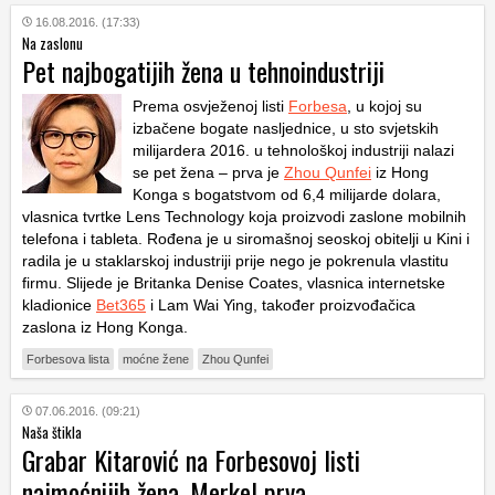
16.08.2016. (17:33)
Na zaslonu
Pet najbogatijih žena u tehnoindustriji
Prema osvježenoj listi
Forbesa
, u kojoj su
izbačene bogate nasljednice, u sto svjetskih
milijardera 2016. u tehnološkoj industriji nalazi
se pet žena – prva je
Zhou Qunfei
iz Hong
Konga s bogatstvom od 6,4 milijarde dolara,
vlasnica tvrtke Lens Technology koja proizvodi zaslone mobilnih
telefona i tableta. Rođena je u siromašnoj seoskoj obitelji u Kini i
radila je u staklarskoj industriji prije nego je pokrenula vlastitu
firmu. Slijede je Britanka Denise Coates, vlasnica internetske
kladionice
Bet365
i Lam Wai Ying, također proizvođačica
zaslona iz Hong Konga.
Forbesova lista
moćne žene
Zhou Qunfei
07.06.2016. (09:21)
Naša štikla
Grabar Kitarović na Forbesovoj listi
najmoćnijih žena, Merkel prva