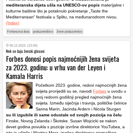
mediteranska dijeta ušla na UNESCO-ov popis
materijalne i
kulturne baštine što je potaknulo pokretanje „Taste the
Mediterranean“ festivala u Splitu, na međunarodnom nivou.
(Index)
Forbesova lista
poduzetništvo
žene poduzetnice
06.12.2023. (23:00)
Nek se čuju ženski glasovi
Forbes donosi popis najmoćnijih žena svijeta
za 2023. godinu: u vrhu van der Leyen i
Kamala Harris
Početkom 2023. godine, redovi najmoćnijih žena
svijeta prorijedili su se, navodi
Forbes
u uvodu u
svoj redovni godišnji pregled najmoćnijih žena
svijeta. Između siječnja i travnja, političke čelnice
Sanna Marin, Jacinda Ardern i Nicola Sturgen
su ili izgubile ili same odustale od svojih pozicija na čelu
Finske, Novog Zelanda i Škotske. Susan Wojcicki se nakon
devet godina povukla s pozicije izvršne direktorice YouTubea, a
isto je učinila i Martina Merz, izvršna direktorica njemačkog