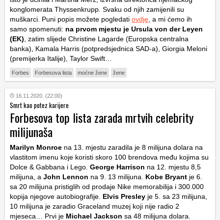
konglomerata Thyssenkrupp. Svaku od njih zamijenili su
muškarci. Puni popis možete pogledati
ovdje
, a mi ćemo ih
samo spomenuti:
na prvom mjestu je Ursula von der Leyen
(EK)
, zatim slijede Christine Lagarde (Europska centralna
banka), Kamala Harris (potpredsjednica SAD-a), Giorgia Meloni
(premijerka Italije), Taylor Swift…
Forbes
Forbesova lista
moćne žene
žene
16.11.2020. (22:00)
Smrt kao potez karijere
Forbesova top lista zarada mrtvih celebrity
milijunaša
Marilyn Monroe
na 13. mjestu zaradila je 8 milijuna dolara na
vlastitom imenu koje koristi skoro 100 brendova među kojima su
Dolce & Gabbana i Lego.
George Harrison
na 12. mjestu 8,5
milijuna, a
John Lennon
na 9. 13 milijuna.
Kobe Bryant
je 6.
sa 20 milijuna pristiglih od prodaje Nike memorabilija i 300.000
kopija njegove autobiografije.
Elvis Presley
je 5. sa 23 milijuna,
10 milijuna je zaradio Graceland muzej koji nije radio 2
mjeseca… Prvi je
Michael Jackson
sa 48 milijuna dolara.