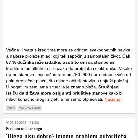
Većina Hrvata s kreditima mora se odricati svakodnevnih navika,
a najteže prolaze mladi koji tek započinju samostalan život.
Čak
87 % dužnika reže izdatke, osobito oni
sa stambenim
kreditom: od alkohola i izlazaka do pretplata i elektronike. Visoke
cijene stanova i mjesečne rate od 750–900 eura odnose više od
pola prosječne plaće, što mlade obitelji stavlja u najteži položaj.
U bogatijim zemljama situacija je znatno blaža.
Stručnjaci
ističu da država mora osigurati priuštive
stanove kako bi
mladi konačno mogli živjeti, a ne samo otplaćivati.
Nacional
mladi
troškovi života
03.12.2025. (21:00)
Problemi multitaskinga
‘Djeca nisu dobro’: Imamo problem autoriteta,