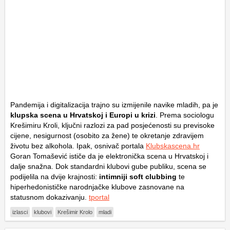
Pandemija i digitalizacija trajno su izmijenile navike mladih, pa je
klupska scena u Hrvatskoj i Europi u krizi
. Prema sociologu
Krešimiru Kroli, ključni razlozi za pad posjećenosti su previsoke
cijene, nesigurnost (osobito za žene) te okretanje zdravijem
životu bez alkohola. Ipak, osnivač portala
Klubskascena.hr
Goran Tomašević ističe da je elektronička scena u Hrvatskoj i
dalje snažna. Dok standardni klubovi gube publiku, scena se
podijelila na dvije krajnosti:
intimniji
soft clubbing
te
hiperhedonističke narodnjačke klubove zasnovane na
statusnom dokazivanju.
tportal
izlasci
klubovi
Krešimir Krolo
mladi