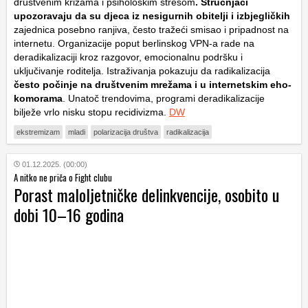
društvenim krizama i psihološkim stresom
. Stručnjaci
upozoravaju da su djeca iz nesigurnih obitelji i izbjegličkih
zajednica posebno ranjiva, često tražeći smisao i pripadnost na
internetu. Organizacije poput berlinskog VPN-a rade na
deradikalizaciji kroz razgovor, emocionalnu podršku i
uključivanje roditelja. Istraživanja pokazuju da radikalizacija
često počinje na društvenim mrežama i u internetskim eho-
komorama
. Unatoč trendovima, programi deradikalizacije
bilježe vrlo nisku stopu recidivizma.
DW
ekstremizam
mladi
polarizacija društva
radikalizacija
01.12.2025. (00:00)
A nitko ne priča o Fight clubu
Porast maloljetničke delinkvencije, osobito u
dobi 10–16 godina