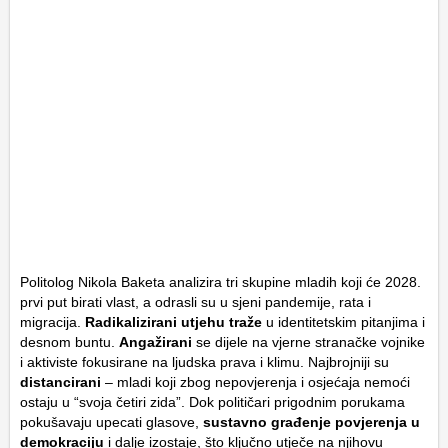
Politolog Nikola Baketa analizira tri skupine mladih koji će 2028.
prvi put birati vlast, a odrasli su u sjeni pandemije, rata i
migracija.
Radikalizirani
utjehu traže
u identitetskim pitanjima i
desnom buntu.
Angažirani
se dijele na vjerne stranačke vojnike
i aktiviste fokusirane na ljudska prava i klimu. Najbrojniji su
distancirani
– mladi koji zbog nepovjerenja i osjećaja nemoći
ostaju u “svoja četiri zida”. Dok političari prigodnim porukama
pokušavaju upecati glasove,
sustavno građenje povjerenja u
demokraciju
i dalje izostaje, što ključno utječe na njihovu