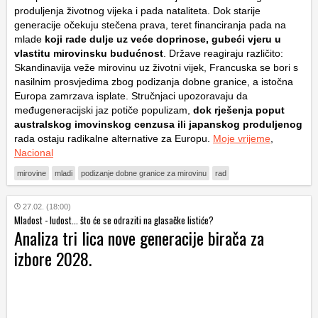
produljenja životnog vijeka i pada nataliteta. Dok starije
generacije očekuju stečena prava, teret financiranja pada na
mlade
koji rade dulje uz veće doprinose, gubeći vjeru u
vlastitu mirovinsku budućnost
. Države reagiraju različito:
Skandinavija veže mirovinu uz životni vijek, Francuska se bori s
nasilnim prosvjedima zbog podizanja dobne granice, a istočna
Europa zamrzava isplate. Stručnjaci upozoravaju da
međugeneracijski jaz potiče populizam,
dok rješenja poput
australskog imovinskog cenzusa ili japanskog produljenog
rada ostaju radikalne alternative za Europu.
Moje vrijeme
,
Nacional
mirovine
mladi
podizanje dobne granice za mirovinu
rad
27.02. (18:00)
Mladost - ludost... što će se odraziti na glasačke listiće?
Analiza tri lica nove generacije birača za
izbore 2028.