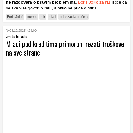
ne razgovara o pravim problemima
.
Boris Jokić za N1
ističe da
se sve više govori o ratu, a nitko ne priča o miru.
Boris Jokić
intervju
mir
mladi
polarizacija društva
04.12.2025. (23:00)
Živi da bi radio
Mladi pod kreditima primorani rezati troškove
na sve strane