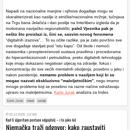
Napadi na nacionalne manjine i njihove događaje mogu se
okarakterizirati kao nasilje iz etničke/nacionalne mržnje; tučnjava
na Trgu bana Jelačića i dan poslije na Interliberu izgleda da je
motivirana navijačko-regionalistički;
palež Vjesnika pak je
nešto što proizlazi iz, čini se, sasvim novog fenomena
“digitalnih izazova”… To su očite razlike, pa je zato površno sve
ove događaje stavljati pod “istu kapu”. Od škole i nemoći
nastavnika i preopterećenosti sustava pravilima i procedurama
do hiperambicioznosti i petnulaštva, preko digitalnih tehnologija
koje imaju dokazano negativan utjecaj na zdravlje, fokus i
koncentraciju do sve većih mentalnih oboljenja, posebno u jeku i
nakon pandemije,
nemamo problem s nasiljem koji bi se
mogao nazvati ekskluzivno “maloljetničkim”
, nego imamo
mnoge probleme koji se posebno na razne načine odražavaju
upravo na maloljetnicima.
Karlo Jurak
analizira za Index.
Karlo Jurak
mladi
nasilje
02.12.2025. (12:00)
Kad ti algoritam postane odgojitelj – i to jako loš
Njemačka traži odgovor: kako zaustaviti