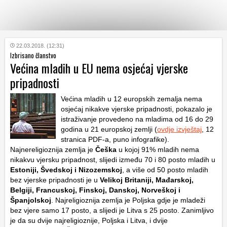
KATEGORIJE
22.03.2018. (12:31)
Izbrisano članstvo
Većina mladih u EU nema osjećaj vjerske
HRVATSKI
pripadnosti
WEB
Većina mladih u 12 europskih zemalja nema
osjećaj nikakve vjerske pripadnosti, pokazalo je
istraživanje provedeno na mladima od 16 do 29
godina u 21 europskoj zemlji (
ovdje izvještaj
, 12
stranica PDF-a, puno infografike).
Najnereligioznija zemlja je
Češka
u kojoj 91% mladih nema
nikakvu vjersku pripadnost, slijedi između 70 i 80 posto mladih u
Estoniji, Švedskoj i Nizozemskoj
, a više od 50 posto mladih
bez vjerske pripadnosti je u
Velikoj Britaniji, Mađarskoj,
Belgiji, Francuskoj, Finskoj, Danskoj, Norveškoj i
Španjolskoj
. Najreligioznija zemlja je Poljska gdje je mladeži
bez vjere samo 17 posto, a slijedi je Litva s 25 posto. Zanimljivo
je da su dvije najreligioznije, Poljska i Litva, i dvije