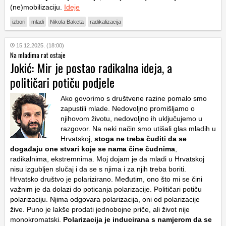
(ne)mobilizaciju.
Ideje
izbori
mladi
Nikola Baketa
radikalizacija
15.12.2025. (18:00)
Na mladima rat ostaje
Jokić: Mir je postao radikalna ideja, a
političari potiču podjele
Ako govorimo s društvene razine pomalo smo
zapustili mlade. Nedovoljno promišljamo o
njihovom životu, nedovoljno ih uključujemo u
razgovor. Na neki način smo utišali glas mladih u
Hrvatskoj,
stoga ne treba čuditi da se
događaju one stvari koje se nama čine čudnima
,
radikalnima, ekstremnima. Moj dojam je da mladi u Hrvatskoj
nisu izgubljen slučaj i da se s njima i za njih treba boriti.
Hrvatsko društvo je polarizirano. Međutim, ono što mi se čini
važnim je da dolazi do poticanja polarizacije. Političari potiču
polarizaciju. Njima odgovara polarizacija, oni od polarizacije
žive. Puno je lakše prodati jednobojne priče, ali život nije
monokromatski.
Polarizacija je inducirana s namjerom da se