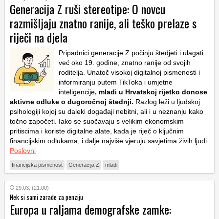
Generacija Z ruši stereotipe: O novcu
razmišljaju znatno ranije, ali teško prelaze s
riječi na djela
Pripadnici generacije Z počinju štedjeti i ulagati
već oko 19. godine, znatno ranije od svojih
roditelja. Unatoč visokoj digitalnoj pismenosti i
informiranju putem TikToka i umjetne
inteligencije
, mladi u Hrvatskoj rijetko donose
aktivne odluke o dugoročnoj štednji.
Razlog leži u ljudskoj
psihologiji kojoj su daleki događaji nebitni, ali i u neznanju kako
točno započeti. Iako se suočavaju s velikim ekonomskim
pritiscima i koriste digitalne alate, kada je riječ o ključnim
financijskim odlukama, i dalje najviše vjeruju savjetima živih ljudi.
Poslovni
financijska pismenost
Generacija Z
mladi
29.03. (21:00)
Nek si sami zarade za penziju
Europa u raljama demografske zamke: