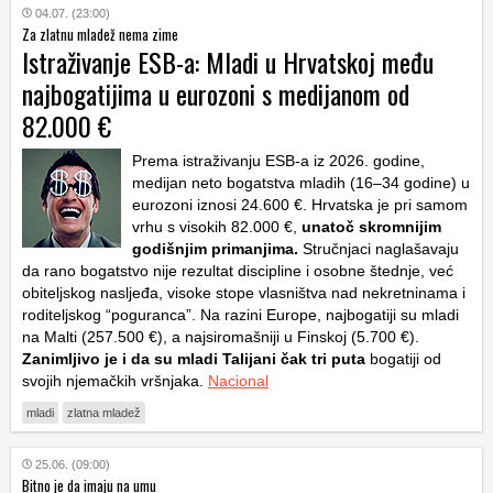
04.07. (23:00)
Za zlatnu mladež nema zime
Istraživanje ESB-a: Mladi u Hrvatskoj među
najbogatijima u eurozoni s medijanom od
82.000 €
Prema istraživanju ESB-a iz 2026. godine,
medijan neto bogatstva mladih (16–34 godine) u
eurozoni iznosi 24.600 €. Hrvatska je pri samom
vrhu s visokih 82.000 €,
unatoč skromnijim
godišnjim primanjima.
Stručnjaci naglašavaju
da rano bogatstvo nije rezultat discipline i osobne štednje, već
obiteljskog nasljeđa, visoke stope vlasništva nad nekretninama i
roditeljskog “poguranca”. Na razini Europe, najbogatiji su mladi
na Malti (257.500 €), a najsiromašniji u Finskoj (5.700 €).
Zanimljivo je i da su mladi Talijani čak tri puta
bogatiji od
svojih njemačkih vršnjaka.
Nacional
mladi
zlatna mladež
25.06. (09:00)
Bitno je da imaju na umu