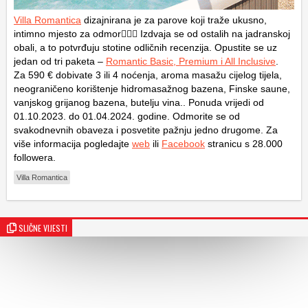
Villa Romantica
dizajnirana je za parove koji traže ukusno,
intimno mjesto za odmor👩‍❤️‍👨 Izdvaja se od ostalih na jadranskoj
obali, a to potvrđuju stotine odličnih recenzija. Opustite se uz
jedan od tri paketa –
Romantic Basic, Premium i All Inclusive
.
Za 590 € dobivate 3 ili 4 noćenja, aroma masažu cijelog tijela,
neograničeno korištenje hidromasažnog bazena, Finske saune,
vanjskog grijanog bazena, butelju vina.. Ponuda vrijedi od
01.10.2023. do 01.04.2024. godine. Odmorite se od
svakodnevnih obaveza i posvetite pažnju jedno drugome. Za
više informacija pogledajte
web
ili
Facebook
stranicu s 28.000
followera.
Villa Romantica
SLIČNE VIJESTI