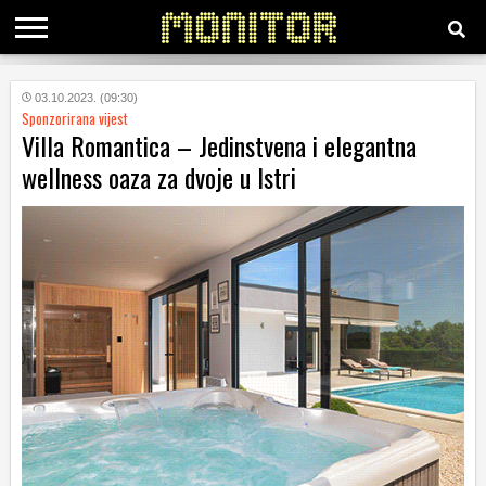
KATEGORIJE
03.10.2023. (09:30)
Sponzorirana vijest
Villa Romantica – Jedinstvena i elegantna
HRVATSKI
wellness oaza za dvoje u Istri
WEB