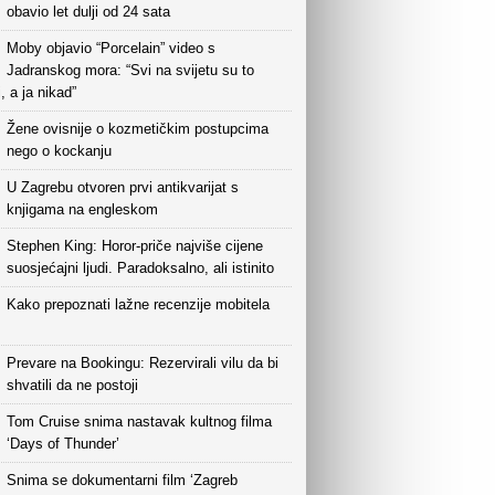
obavio let dulji od 24 sata
Moby objavio “Porcelain” video s
Jadranskog mora: “Svi na svijetu su to
i, a ja nikad”
Žene ovisnije o kozmetičkim postupcima
nego o kockanju
U Zagrebu otvoren prvi antikvarijat s
knjigama na engleskom
Stephen King: Horor-priče najviše cijene
suosjećajni ljudi. Paradoksalno, ali istinito
Kako prepoznati lažne recenzije mobitela
Prevare na Bookingu: Rezervirali vilu da bi
shvatili da ne postoji
Tom Cruise snima nastavak kultnog filma
‘Days of Thunder’
Snima se dokumentarni film ‘Zagreb