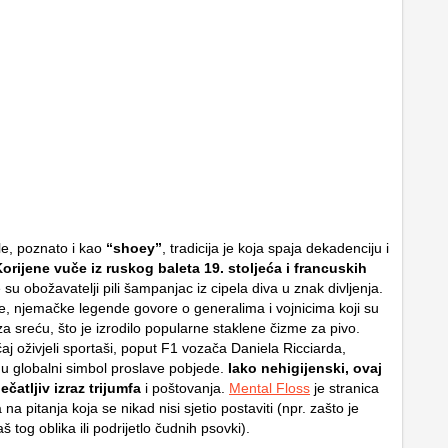
ele, poznato i kao
“shoey”
, tradicija je koja spaja dekadenciju i
orijene vuče iz ruskog baleta 19. stoljeća i francuskih
e su obožavatelji pili šampanjac iz cipela diva u znak divljenja.
e, njemačke legende govore o generalima i vojnicima koji su
 za sreću, što je izrodilo popularne staklene čizme za pivo.
aj oživjeli sportaši, poput F1 vozača Daniela Ricciarda,
 u globalni simbol proslave pobjede.
Iako nehigijenski, ovaj
ečatljiv izraz trijumfa
i poštovanja.
Mental Floss
je stranica
na pitanja koja se nikad nisi sjetio postaviti (npr. zašto je
 tog oblika ili podrijetlo čudnih psovki).