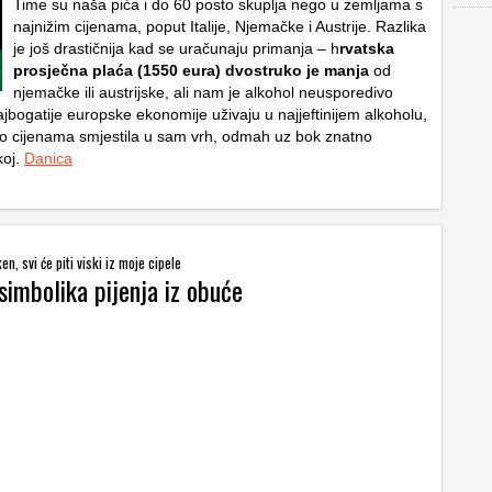
Time su naša pića i do 60 posto skuplja nego u zemljama s
najnižim cijenama, poput Italije, Njemačke i Austrije. Razlika
je još drastičnija kad se uračunaju primanja – h
rvatska
prosječna plaća (1550 eura) dvostruko je manja
od
njemačke ili austrijske, ali nam je alkohol neusporedivo
ajbogatije europske ekonomije uživaju u najjeftinijem alkoholu,
o cijenama smjestila u sam vrh, odmah uz bok znatno
koj.
Danica
en, svi će piti viski iz moje cipele
 simbolika pijenja iz obuće