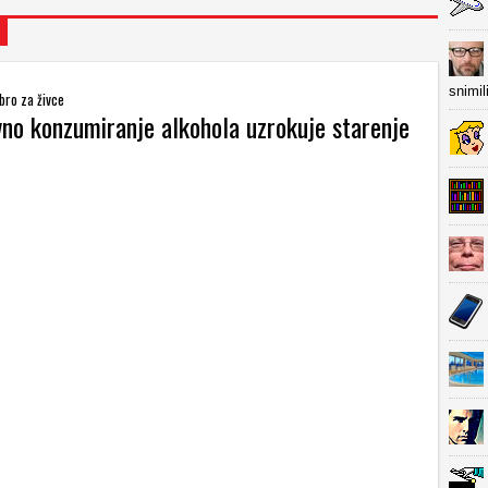
snimil
obro za živce
no konzumiranje alkohola uzrokuje starenje