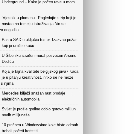
Underground – Kako je počeo rave u mom
‘Vjesnik u plamenu‘. Pogledajte strip koji je
nastao na temelju istraživanja što se
vo dogodilo
Pas u SAD-u uključio toster. Izazvao požar
koji je uništio kuću
U Šibeniku izrađen mural posvećen Arsenu
Dediću
Koja je tajna kvalitete belgijskog piva? Kada
je u pitanju kreativnost, nitko se ne može
i s njima
Mercedes bilježi snažan rast prodaje
električnih automobila
Svijet je prošle godine dobio gotovo milijun
novih milijunaša
10 prečaca u Windowsima koje biste odmah
trebali početi koristiti