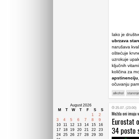
Iako je društv
ubrzava sta
narušava kvali
oštećuje krvn
uzrokuje upal
ključnih vitam
količina za m
apstinenciju
očuvanju pamć
alkohol
starenj
August 2026
25.07. (23:00)
M
T
W
T
F
S
S
Možda oni imaju v
1
2
Eurostat 
3
4
5
6
7
8
9
10
11
12
13
14
15
16
34 posto 
17
18
19
20
21
22
23
24
25
26
27
28
29
30