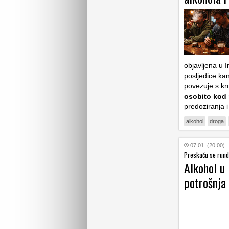
objavljena u 
posljedice kan
povezuje s kr
osobito kod
predoziranja i
alkohol
droga
07.01. (20:00)
Preskaču se rund
Alkohol u
potrošnja