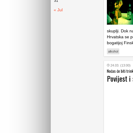
31
« Jul
skuplji. Dok n
Hrvatska se p
bogatijoj Fins
alkohol
24.03. (13:00)
Noćas će biti trink
Povijest i