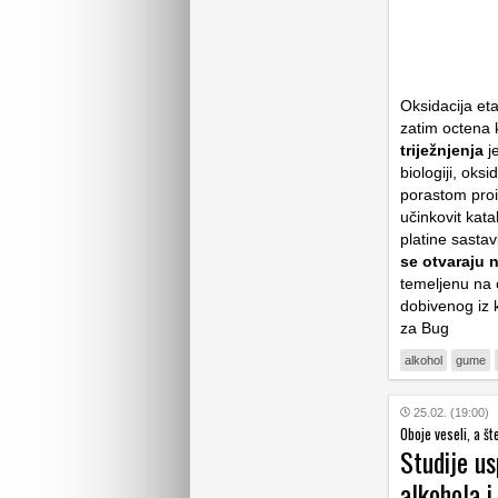
Oksidacija eta
zatim octena k
triježnjenja
je
biologiji, oksi
porastom proi
učinkovit kata
platine sastav
se otvaraju 
temeljenu na 
dobivenog iz 
za Bug
alkohol
gume
25.02. (19:00)
Oboje veseli, a šte
Studije us
alkohola i