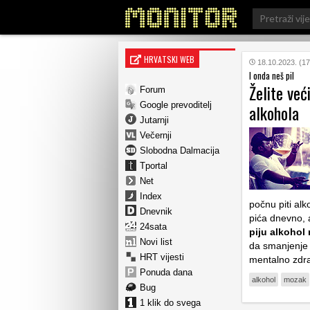
Search
for:
HRVATSKI WEB
18.10.2023. (17
I onda neš pil
Želite već
Forum
Google prevoditelj
alkohola
Jutarnji
Večernji
Slobodna Dalmacija
Tportal
Net
Index
počnu piti alk
Dnevnik
pića dnevno, 
24sata
piju alkohol 
Novi list
da smanjenje 
HRT vijesti
mentalno zdra
Ponuda dana
alkohol
mozak
Bug
1 klik do svega