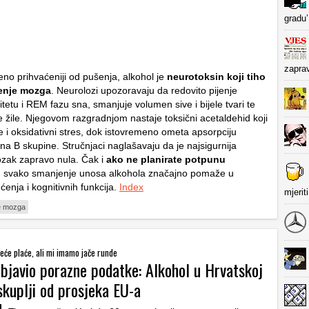
gradu’
zapra
eno prihvaćeniji od pušenja, alkohol je
neurotoksin koji tiho
renje mozga
. Neurolozi upozoravaju da redovito pijenje
tetu i REM fazu sna, smanjuje volumen sive i bijele tvari te
e žile. Njegovom razgradnjom nastaje toksični acetaldehid koji
e i oksidativni stres, dok istovremeno ometa apsorpciju
ina B skupine. Stručnjaci naglašavaju da je najsigurnija
ozak zapravo nula. Čak i
ako ne planirate potpunu
, svako smanjenje unosa alkohola značajno pomaže u
enja i kognitivnih funkcija.
Index
mjerit
e mozga
eće plaće, ali mi imamo jače runde
objavio porazne podatke: Alkohol u Hrvatskoj
skuplji od prosjeka EU-a