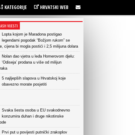
KATEGORIJE
HRVATSKI WEB
LASH VIJESTI
Lopta kojom je Maradona postigao
legendarni pogodak “Božjom rukom” se
e, cijena bi mogla postići i 2,5 milijuna dolara
Nolan dao vjetra u leđa Homerovom djelu:
‘Odiseja’ prodana u više od milijun
raka
5 najljepših slapova u Hrvatskoj koje
obavezno morate posjetiti
Svaka šesta osoba u EU svakodnevno
konzumira duhan i druge nikotinske
vode
Prvi put u povijesti putnički zrakoplov