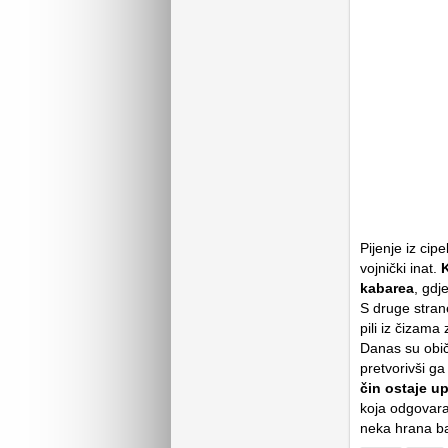
Pijenje iz cip
vojnički inat.
K
kabarea
, gdj
S druge stran
pili iz čizama
Danas su obič
pretvorivši ga
čin ostaje up
koja odgovara 
neka hrana baš