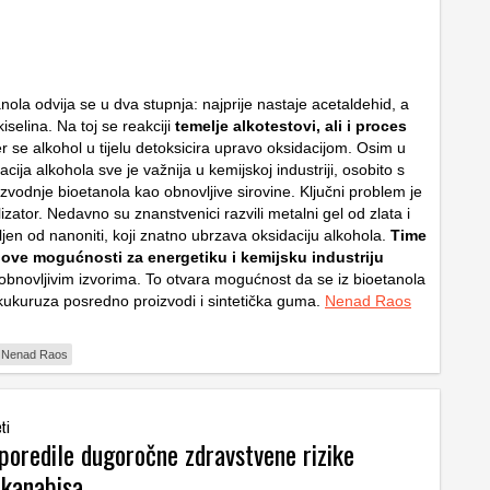
nola odvija se u dva stupnja: najprije nastaje acetaldehid, a
iselina. Na toj se reakciji
temelje alkotestovi, ali i proces
r se alkohol u tijelu detoksicira upravo oksidacijom. Osim u
dacija alkohola sve je važnija u kemijskoj industriji, osobito s
zvodnje bioetanola kao obnovljive sirovine. Ključni problem je
lizator. Nedavno su znanstvenici razvili metalni gel od zlata i
ljen od nanoniti, koji znatno ubrzava oksidaciju alkohola.
Time
nove mogućnosti za energetiku i kemijsku industriju
obnovljivim izvorima. To otvara mogućnost da se iz bioetanola
kukuruza posredno proizvodi i sintetička guma.
Nenad Raos
Nenad Raos
ti
poredile dugoročne zdravstvene rizike
 kanabisa