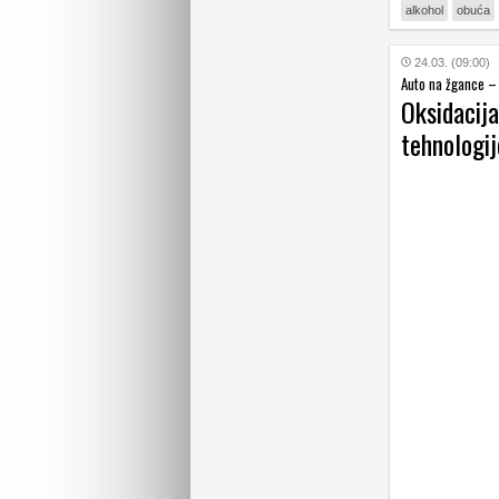
alkohol
obuća
24.03. (09:00)
Auto na žgance –
Oksidacija
tehnologij