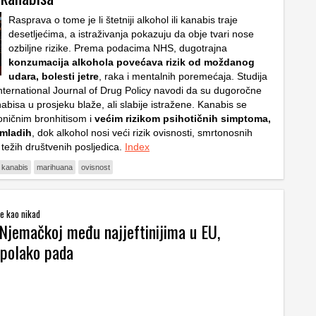
Rasprava o tome je li štetniji alkohol ili kanabis traje
desetljećima, a istraživanja pokazuju da obje tvari nose
ozbiljne rizike. Prema podacima NHS, dugotrajna
konzumacija alkohola povećava rizik od moždanog
udara, bolesti jetre
, raka i mentalnih poremećaja. Studija
International Journal of Drug Policy navodi da su dugoročne
abisa u prosjeku blaže, ali slabije istražene. Kanabis se
oničnim bronhitisom i
većim rizikom psihotičnih simptoma,
 mladih
, dok alkohol nosi veći rizik ovisnosti, smrtonosnih
 težih društvenih posljedica.
Index
kanabis
marihuana
ovisnost
e kao nikad
 Njemačkoj među najjeftinijima u EU,
 polako pada