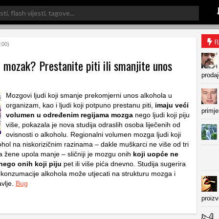
F
:00)
i mozak? Prestanite piti ili smanjite unos
prodaj
Mozgovi ljudi koji smanje prekomjerni unos alkohola u
organizam, kao i ljudi koji potpuno prestanu piti,
imaju veći
primje
volumen u određenim regijama mozga
nego ljudi koji piju
više, pokazala je nova studija odraslih osoba liječenih od
ovisnosti o alkoholu. Regionalni volumen mozga ljudi koji
ohol na niskorizičnim razinama – dakle muškarci ne više od tri
a žene upola manje – sličniji je mozgu onih
koji uopće ne
nego onih koji piju
pet ili više pića dnevno. Studija sugerira
konzumacije alkohola može utjecati na strukturu mozga i
vlje.
Bug
proiz