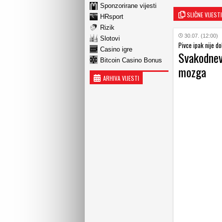
Sponzorirane vijesti
SLIČNE VIJESTI
HRsport
Rizik
30.07. (12:00)
Slotovi
Pivce ipak nije d
Casino igre
Svakodnev
Bitcoin Casino Bonus
mozga
ARHIVA VIJESTI