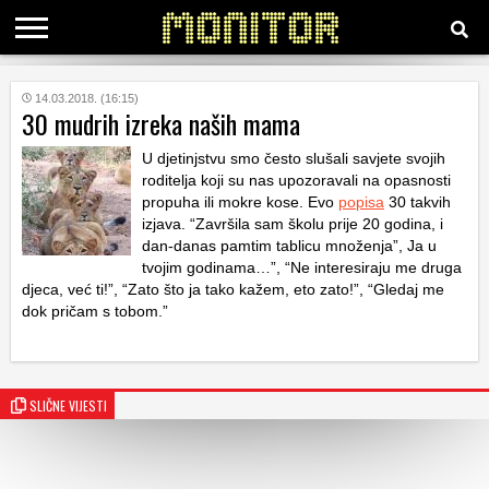
KATEGORIJE
14.03.2018. (16:15)
30 mudrih izreka naših mama
U djetinjstvu smo često slušali savjete svojih
HRVATSKI
WEB
roditelja koji su nas upozoravali na opasnosti
propuha ili mokre kose. Evo
popisa
30 takvih
izjava. “Završila sam školu prije 20 godina, i
dan-danas pamtim tablicu množenja”, Ja u
tvojim godinama…”, “Ne interesiraju me druga
djeca, već ti!”, “Zato što ja tako kažem, eto zato!”, “Gledaj me
dok pričam s tobom.”
SLIČNE VIJESTI