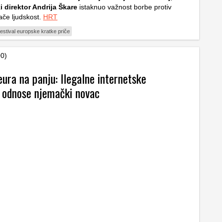
i direktor Andrija Škare
istaknuo važnost borbe protiv
lače ljudskost.
HRT
estival europske kratke priče
00)
eura na panju: Ilegalne internetske
e odnose njemački novac