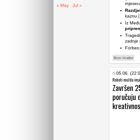
mjeseca
« May
Jul »
Razdje
kaznu (
Iz Međ
priprem
Tragedi
zadnje 
Forbes:
Brze i kratke
05.06. (22:
Roboti možda imaj
Završen 25
poručuju 
kreativno