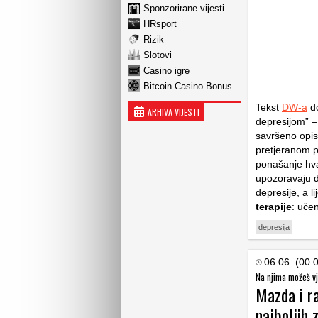
Sponzorirane vijesti
HRsport
Rizik
Slotovi
Casino igre
Bitcoin Casino Bonus
Tekst
DW-a
do
ARHIVA VIJESTI
depresijom” –
savršeno opis
pretjeranom p
ponašanje hval
upozoravaju da
depresije, a l
terapije
: učen
depresija
06.06. (00:
Na njima možeš vj
Mazda i ra
najboljih 