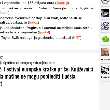
 i vrijednošću od 155 milijuna eura (
Jutarnji
)
lnici uskoro obavezni
. Profesor: Nemojte ih ugraditi, platite
Index
)
unarodne svemirske postaje
curi zrak, astronauti se
ali
za evakuaciju (
Index
)
ja kod Medulina:
Poginuo i poznati austrijski poduzetnik
,
sekunde leta zagonetne (
tportal
)
 Taylor Swift najbogatija glazbenica u povijesti (
HRT
)
00)
nogom
u algoritme, ali nemaju egzistencijalnu krizu
. Festival europske kratke priče: Književnici
da mašine ne mogu pobijediti ljudsku
Centa
st