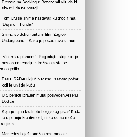
Prevare na Bookingu: Rezervirali vilu da bi
shvatili da ne postoji
Tom Cruise snima nastavak kultnog filma
‘Days of Thunder’
Snima se dokumentarni film ‘Zagreb
Underground – Kako je počeo rave u mom
‘Vjesnik u plamenu‘. Pogledajte strip koji je
nastao na temelju istraživanja što se
vo dogodilo
Pas u SAD-u uključio toster. Izazvao požar
koji je uništio kuću
U Šibeniku izrađen mural posvećen Arsenu
Dediću
Koja je tajna kvalitete belgijskog piva? Kada
je u pitanju kreativnost, nitko se ne može
i s njima
Mercedes bilježi snažan rast prodaje