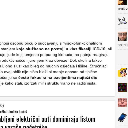
proiz
nosi osobnu priču o suočavanju s “visokofunkcionalnom
snimil
 stanjem
koje službeno ne postoji u klasifikaciji ICD-10
, ali
uje ljude koji, umjesto potpunog klonuća, na patnju reagiraju
roduktivnošću i jurenjem kroz obveze. Dok okolina takvo
i, ono služi kao bijeg od mučnih osjećaja i tišine. Stručnjaci
 ovaj oblik nije ništa blaži ni manje opasan od tipične
iječenje se
često fokusira na pacijentima najteži dio
je kako stati, izdržati mir i strukturirano ne raditi ništa.
00)
ežbati koliko hoćeš
bljeni električni auti dominiraju listom
za vozače početnike