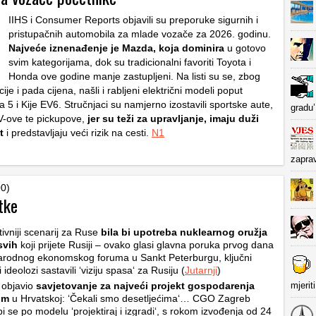
IIHS i Consumer Reports objavili su preporuke sigurnih i
pristupačnih automobila za mlade vozače za 2026. godinu.
Najveće iznenađenje je Mazda, koja dominira
u gotovo
svim kategorijama, dok su tradicionalni favoriti Toyota i
Honda ove godine manje zastupljeni. Na listi su se, zbog
ije i pada cijena, našli i rabljeni električni modeli poput
 5 i Kije EV6. Stručnjaci su namjerno izostavili sportske aute,
gradu’
UV-ove te pickupove,
jer su teži za upravljanje, imaju duži
t
i predstavljaju veći rizik na cesti.
N1
zapra
00)
tke
tivniji scenarij za Ruse
bila bi upotreba nuklearnog oružja
svih
koji prijete Rusiji – ovako glasi glavna poruka prvog dana
rodnog ekonomskog foruma u Sankt Peterburgu, ključni
 ideolozi sastavili ‘viziju spasa‘ za Rusiju (
Jutarnji
)
mjerit
 objavio
savjetovanje za najveći projekt gospodarenja
om
u Hrvatskoj: ‘Čekali smo desetljećima‘… CGO Zagreb
bi se po modelu ‘projektiraj i izgradi‘, s rokom izvođenja od 24