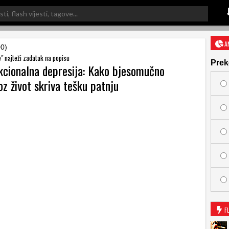
A
00)
" najteži zadatak na popisu
Prek
kcionalna depresija: Kako bjesomučno
oz život skriva tešku patnju
F