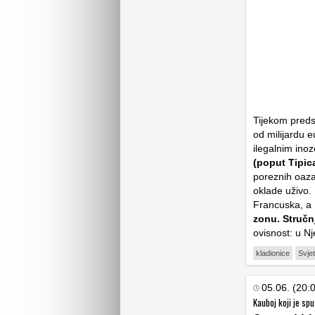
Tijekom preds
od milijardu e
ilegalnim ino
(poput Tipic
poreznih oaza
oklade uživo. 
Francuska, a 
zonu. Stručn
ovisnost: u Nj
kladionice
Svje
05.06. (20:
Kauboj koji je s