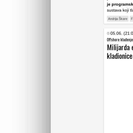
je programsk
sustava koji t
Andrija Škare
F
05.06. (21:
Offshore klađenje
Milijarda 
kladionic