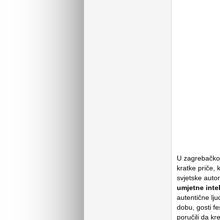
U zagrebačkom
kratke priče,
svjetske auto
umjetne inte
autentične lj
dobu, gosti fe
poručili da k