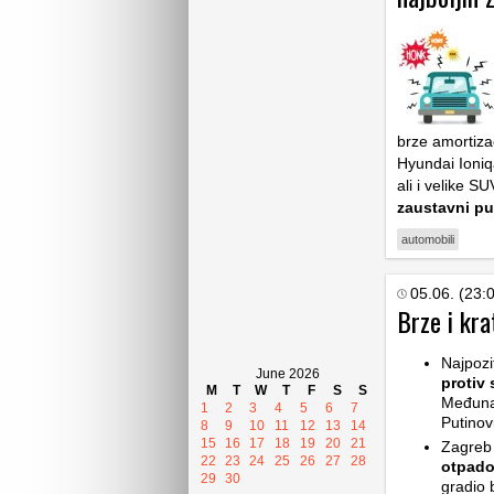
brze amortizac
Hyundai Ioniqa
ali i velike S
zaustavni pu
automobili
05.06. (23:
Brze i kra
Najpozi
June 2026
protiv 
M
T
W
T
F
S
S
Međuna
1
2
3
4
5
6
7
Putinovi
8
9
10
11
12
13
14
15
16
17
18
19
20
21
Zagreb
22
23
24
25
26
27
28
otpad
29
30
gradio 