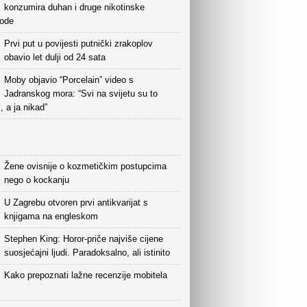
konzumira duhan i druge nikotinske
vode
Prvi put u povijesti putnički zrakoplov
obavio let dulji od 24 sata
Moby objavio “Porcelain” video s
Jadranskog mora: “Svi na svijetu su to
i, a ja nikad”
Žene ovisnije o kozmetičkim postupcima
nego o kockanju
U Zagrebu otvoren prvi antikvarijat s
knjigama na engleskom
Stephen King: Horor-priče najviše cijene
suosjećajni ljudi. Paradoksalno, ali istinito
Kako prepoznati lažne recenzije mobitela