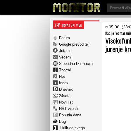
Search
for:
HRVATSKI WEB
05.06. (23:
Kad je "odmaranje
Visokofun
Forum
Google prevoditelj
jurenje kr
Jutarnji
Večernji
Slobodna Dalmacija
Tportal
Net
Index
Dnevnik
24sata
Novi list
HRT vijesti
Ponuda dana
Bug
1 klik do svega