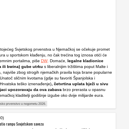
tojećeg Svjetskog prvenstva u Njemačkoj se očekuje promet
ura u sportskom klađenju, no čak trećina tog iznosa otići će
zemnim portalima, piše
DW
. Domaće,
legalne kladionice
a ili bwina) gube utrku
s liberalnijim tržištima poput Malte i
, najviše zbog strogih njemačkih pravila koja brane popularne
Unatoč sličnim kvotama (gdje su favoriti Španjolska i
Hrvatska teško iznenađenje)
, četvrtina uplata bježi u sivu
jaci upozoravaju da ova zabava
brzo prerasta u opasnu
emačkoj kladitelji godišnje izgube oko dvije milijarde eura.
tsko prvenstvo u nogometu 2026.
00)
pustio rampu Sovjetskom savezu