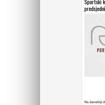
Sportski k
predsjedn
Na današnji 