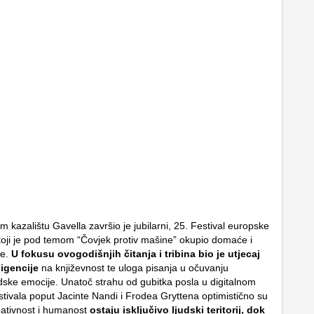
 kazalištu Gavella završio je jubilarni, 25. Festival europske
 koji je pod temom “Čovjek protiv mašine” okupio domaće i
re.
U fokusu ovogodišnjih čitanja i tribina bio je utjecaj
ligencije
na književnost te uloga pisanja u očuvanju
udske emocije. Unatoč strahu od gubitka posla u digitalnom
stivala poput Jacinte Nandi i Frodea Gryttena optimistično su
reativnost i humanost
ostaju isključivo ljudski teritorij, dok