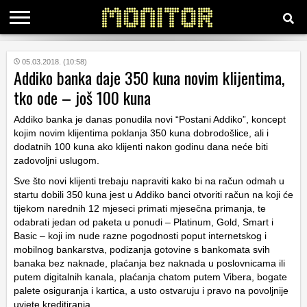
KATEGORIJE
05.03.2018. (10:58)
Addiko banka daje 350 kuna novim klijentima,
tko ode – još 100 kuna
HRVATSKI
WEB
Addiko banka je danas ponudila novi “Postani Addiko”, koncept
kojim novim klijentima poklanja 350 kuna dobrodošlice, ali i
dodatnih 100 kuna ako klijenti nakon godinu dana neće biti
zadovoljni uslugom.
Sve što novi klijenti trebaju napraviti kako bi na račun odmah u
startu dobili 350 kuna jest u Addiko banci otvoriti račun na koji će
tijekom narednih 12 mjeseci primati mjesečna primanja, te
odabrati jedan od paketa u ponudi – Platinum, Gold, Smart i
Basic – koji im nude razne pogodnosti poput internetskog i
mobilnog bankarstva, podizanja gotovine s bankomata svih
banaka bez naknade, plaćanja bez naknada u poslovnicama ili
putem digitalnih kanala, plaćanja chatom putem Vibera, bogate
palete osiguranja i kartica, a usto ostvaruju i pravo na povoljnije
uvjete kreditiranja.