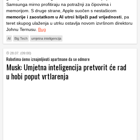
Samsunga mirno profitiraju na potražnji za čipovima i
memorijom. S druge strane, Apple suočen s nestašicom
memorije i zaostatkom u AI utrci bilježi pad vrijednosti
, pa
teret skupog ulaženja u utrku ostavlja novom izvršnom direktoru
Johnu Ternusu.
Bug
AI
Big Tech
umjetna inteligencija
28.07. (09:00)
Robotima ćemo iznajmljivati apartmane da se odmore
Musk: Umjetna inteligencija pretvorit će rad
u hobi poput vrtlarenja