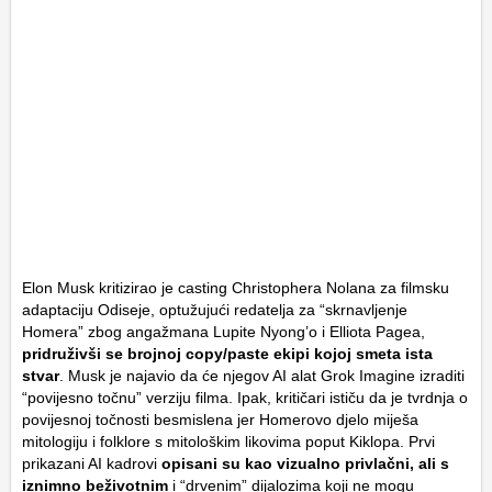
Elon Musk kritizirao je casting Christophera Nolana za filmsku
adaptaciju
Odiseje
, optužujući redatelja za “skrnavljenje
Homera” zbog angažmana Lupite Nyong’o i Elliota Pagea,
pridruživši se brojnoj copy/paste ekipi kojoj smeta ista
stvar
. Musk je najavio da će njegov AI alat
Grok Imagine
izraditi
“povijesno točnu” verziju filma. Ipak, kritičari ističu da je tvrdnja o
povijesnoj točnosti besmislena jer Homerovo djelo miješa
mitologiju i folklore s mitološkim likovima poput Kiklopa. Prvi
prikazani AI kadrovi
opisani su kao vizualno privlačni, ali s
iznimno beživotnim
i “drvenim” dijalozima koji ne mogu