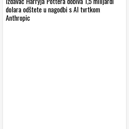
Izdavač Harryja Pottera dobiva 1,5 milijardi
dolara odštete u nagodbi s AI tvrtkom
Anthropic