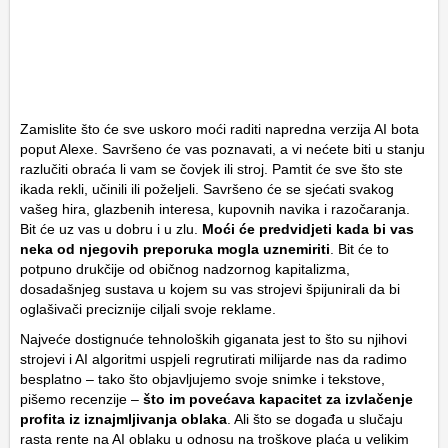
Zamislite što će sve uskoro moći raditi napredna verzija AI bota
poput Alexe. Savršeno će vas poznavati, a vi nećete biti u stanju
razlučiti obraća li vam se čovjek ili stroj. Pamtit će sve što ste
ikada rekli, učinili ili poželjeli. Savršeno će se sjećati svakog
vašeg hira, glazbenih interesa, kupovnih navika i razočaranja.
Bit će uz vas u dobru i u zlu.
Moći će predvidjeti kada bi vas
neka od njegovih preporuka mogla uznemiriti
. Bit će to
potpuno drukčije od običnog nadzornog kapitalizma,
dosadašnjeg sustava u kojem su vas strojevi špijunirali da bi
oglašivači preciznije ciljali svoje reklame.
Najveće dostignuće tehnoloških giganata jest to što su njihovi
strojevi i AI algoritmi uspjeli regrutirati milijarde nas da radimo
besplatno – tako što objavljujemo svoje snimke i tekstove,
pišemo recenzije –
što im povećava kapacitet za izvlačenje
profita iz iznajmljivanja oblaka
. Ali što se događa u slučaju
rasta rente na AI oblaku u odnosu na troškove plaća u velikim