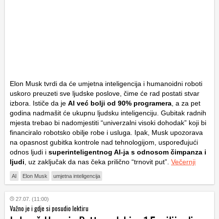
Elon Musk tvrdi da će umjetna inteligencija i humanoidni roboti
uskoro preuzeti sve ljudske poslove, čime će rad postati stvar
izbora. Ističe da je
AI već bolji od 90% programera
, a za pet
godina nadmašit će ukupnu ljudsku inteligenciju. Gubitak radnih
mjesta trebao bi nadomjestiti “univerzalni visoki dohodak” koji bi
financiralo robotsko obilje robe i usluga. Ipak, Musk upozorava
na opasnost gubitka kontrole nad tehnologijom, uspoređujući
odnos ljudi i
superinteligentnog AI-ja s odnosom čimpanza i
ljudi
, uz zaključak da nas čeka prilično “trnovit put”.
Večernji
AI
Elon Musk
umjetna inteligencija
27.07. (11:00)
Važno je i gdje si posudio lektiru