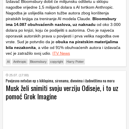
Izdavač Bloomsbury dobit će milijunsku odštetu u sklopu
nagodbe vrijedne 1,5 milijardi dolara s AI tvrtkom Anthropic.
Nagodba je uslijedila nakon tužbe autora zbog korištenja
piratskih knjiga za treniranje AI modela Claude.
Bloomsbury
ima 14.087 obuhvaćenih naslova, uz naknadu
od oko 3.000
dolara po knjizi, koju će podijeliti s autorima. Ovo je najveća
oporavak autorskih prava u povijesti i prva velika nagodba ove
vrste. Sud je potvrdio da je
obuka na piratskim materijalima
bila nezakonita
, a više od 91% obuhvaćenih autora i izdavača
već je zatražilo svoj udio.
ITV News
AI
Anthropic
Bloomsbury
copyright
Harry Potter
25.07. (17:00)
Povijesno netočan ep s kiklopima, sirenama, divovima i čudovištima na moru
Musk želi snimiti svoju verziju Odiseje, i to uz
pomoć Grok Imagine