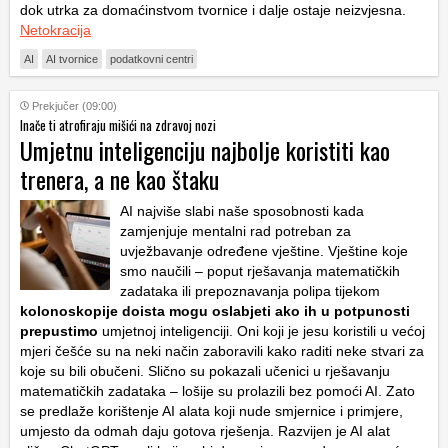
dok utrka za domaćinstvom tvornice i dalje ostaje neizvjesna.
Netokracija
AI
AI tvornice
podatkovni centri
Prekjučer (09:00)
Inače ti atrofiraju mišići na zdravoj nozi
Umjetnu inteligenciju najbolje koristiti kao
trenera, a ne kao štaku
AI najviše slabi naše sposobnosti kada
zamjenjuje mentalni rad potreban za
uvježbavanje određene vještine. Vještine koje
smo naučili – poput rješavanja matematičkih
zadataka ili prepoznavanja polipa tijekom
kolonoskopije doista mogu oslabjeti ako ih u potpunosti
prepustimo
umjetnoj inteligenciji. Oni koji je jesu koristili u većoj
mjeri češće su na neki način zaboravili kako raditi neke stvari za
koje su bili obučeni. Slično su pokazali učenici u rješavanju
matematičkih zadataka – lošije su prolazili bez pomoći AI. Zato
se predlaže korištenje AI alata koji nude smjernice i primjere,
umjesto da odmah daju gotova rješenja. Razvijen je AI alat