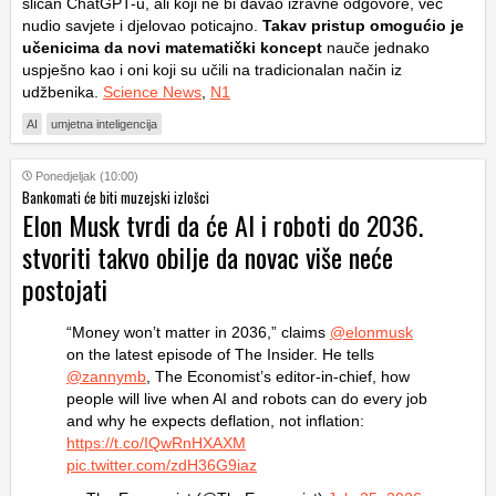
sličan ChatGPT-u, ali koji ne bi davao izravne odgovore, već
nudio savjete i djelovao poticajno.
Takav pristup omogućio je
učenicima da novi matematički koncept
nauče jednako
uspješno kao i oni koji su učili na tradicionalan način iz
udžbenika.
Science News
,
N1
AI
umjetna inteligencija
Ponedjeljak (10:00)
Bankomati će biti muzejski izlošci
Elon Musk tvrdi da će AI i roboti do 2036.
stvoriti takvo obilje da novac više neće
postojati
“Money won’t matter in 2036,” claims
@elonmusk
on the latest episode of The Insider. He tells
@zannymb
, The Economist’s editor-in-chief, how
people will live when AI and robots can do every job
and why he expects deflation, not inflation:
https://t.co/IQwRnHXAXM
pic.twitter.com/zdH36G9iaz