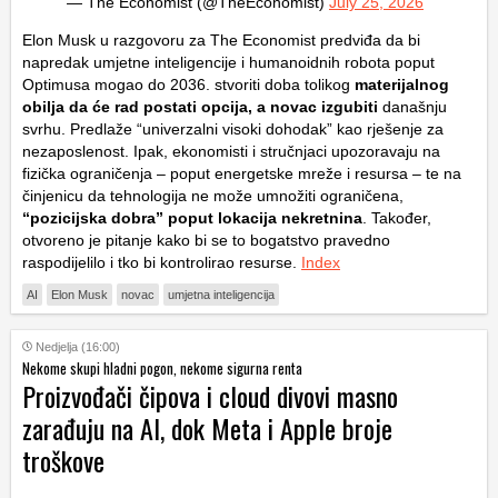
— The Economist (@TheEconomist)
July 25, 2026
Elon Musk u razgovoru za The Economist predviđa da bi
napredak umjetne inteligencije i humanoidnih robota poput
Optimusa mogao do 2036. stvoriti doba tolikog
materijalnog
obilja da će rad postati opcija, a novac izgubiti
današnju
svrhu. Predlaže “univerzalni visoki dohodak” kao rješenje za
nezaposlenost. Ipak, ekonomisti i stručnjaci upozoravaju na
fizička ograničenja – poput energetske mreže i resursa – te na
činjenicu da tehnologija ne može umnožiti ograničena,
“pozicijska dobra” poput lokacija nekretnina
. Također,
otvoreno je pitanje kako bi se to bogatstvo pravedno
raspodijelilo i tko bi kontrolirao resurse.
Index
AI
Elon Musk
novac
umjetna inteligencija
Nedjelja (16:00)
Nekome skupi hladni pogon, nekome sigurna renta
Proizvođači čipova i cloud divovi masno
zarađuju na AI, dok Meta i Apple broje
troškove