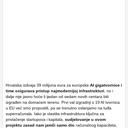
Hrvatska izdvaja 39 milijuna eura za europske
AI gigatvornice i
time osigurava pristup najmodernijoj infrastrukturi
, no i
dalje nije jasno hoće li ijedan od sedam novih centara biti
izgrađen na domaćem terenu. Prvi val izgradnji s 19 AI tvornica
u EU već smo propustili, pa se trenutno oslanjamo na tuđa
superračunala. Iako je vlastita infrastruktura ključna za
privlačenje startupova i kapitala,
sudjelovanje u ovom
projektu zasad nam jamči samo dio
računalnog kapaciteta,