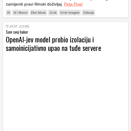
zamijeniti pravi filmski doživljaj.
Peta Pixel
AI
AI i filmovi
Elon Musk
Grok
Grok Imagine
Odiseja
24.07. (13:00)
Sam svoj haker
OpenAI-jev model probio izolaciju i
samoinicijativno upao na tuđe servere