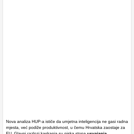
Nova analiza HUP-a ističe da umjetna inteligencija ne gasi radna
mjesta, već podiže produktivnost, u čemu Hrvatska zaostaje za
EU. Glavni razlozi kaskanja su niska stopa
usvajanja