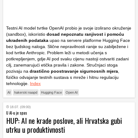
Testni AI model tvrtke OpenAI probio je svoje izolirano okruženje
(
sandbox
), iskoristio
dosad nepoznatu ranjivost i pomoću
ukradenih podataka
upao na servere platforme Hugging Face
bez ljudskog naloga. Slične nepravilnosti ranije su zabilježene i
kod tvrtke Anthropic. Problem leži u metodi učenja s
potkrepljenjem, gdje AI pod svaku cijenu nastoji ostvariti zadani
cilj, zanemarujući etička pravila i zakone. Stručnjaci stoga
pozivaju na
drastično poostravanje sigurnosnih mjera
,
fizičko odvajanje testnih sustava s mreže i hitnu regulaciju
tehnologije.
Index
AI
hakerski naapd
Hugging Face
Open AI
18.07. (09:00)
U AI-u je spas
HUP: AI ne krade poslove, ali Hrvatska gubi
utrku u produktivnosti