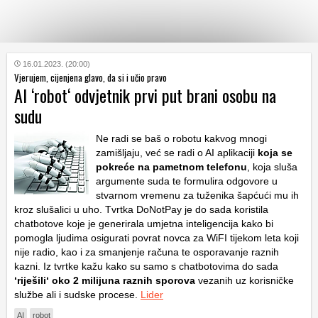
KATEGORIJE
16.01.2023. (20:00)
Vjerujem, cijenjena glavo, da si i učio pravo
AI ‘robot‘ odvjetnik prvi put brani osobu na
HRVATSKI
sudu
WEB
Ne radi se baš o robotu kakvog mnogi
zamišljaju, već se radi o AI aplikaciji
koja se
pokreće na pametnom telefonu
, koja sluša
argumente suda te formulira odgovore u
stvarnom vremenu za tuženika šapćući mu ih
kroz slušalici u uho. Tvrtka DoNotPay je do sada koristila
chatbotove koje je generirala umjetna inteligencija kako bi
pomogla ljudima osigurati povrat novca za WiFI tijekom leta koji
nije radio, kao i za smanjenje računa te osporavanje raznih
kazni. Iz tvrtke kažu kako su samo s chatbotovima do sada
‘riješili‘ oko 2 milijuna raznih sporova
vezanih uz korisničke
službe ali i sudske procese.
Lider
AI
robot