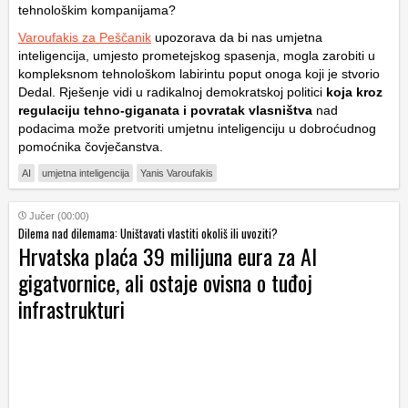
tehnološkim kompanijama?
Varoufakis za Peščanik
upozorava da bi nas umjetna
inteligencija, umjesto prometejskog spasenja, mogla zarobiti u
kompleksnom tehnološkom labirintu poput onoga koji je stvorio
Dedal. Rješenje vidi u radikalnoj demokratskoj politici
koja kroz
regulaciju tehno-giganata i povratak vlasništva
nad
podacima može pretvoriti umjetnu inteligenciju u dobroćudnog
pomoćnika čovječanstva.
AI
umjetna inteligencija
Yanis Varoufakis
Jučer (00:00)
Dilema nad dilemama: Uništavati vlastiti okoliš ili uvoziti?
Hrvatska plaća 39 milijuna eura za AI
gigatvornice, ali ostaje ovisna o tuđoj
infrastrukturi