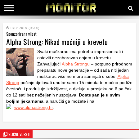
KATEGORIJE
13.03.2018. (06:00)
Sponzorirana vijest
Alpha Strong: Nikad moćniji u krevetu
HRVATSKI
WEB
Svaki muškarac ima potrebu impresionirati i
ostaviti nezaboravan dojam u krevetu.
Zahvaljujući
Alpha Strongu
– potpuno prirodnom
preparatu nove generacije – od sada niti jedan
muškarac više ne mora sumnjati u sebe.
Alpha
Strong
počinje djelovati unutar samo 15 minuta te moćno podiže
čvrstoću i produljuje izdržljivost, a djeluje u prosjeku od 6 pa čak
do 12 sati bez neželjenih nuspojava.
Dostupan je u svim
boljim ljekarnama
, a naručiti ga možete i na
www.alphastrong.hr
.
SLIČNE VIJESTI