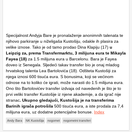
Specijalnost Andyja Bare je pronalaženje anonimnih talenata te
njihovo parkiranje u niželigaša Kustošiju, odakle ih plasira za
velike iznose. Tako je od tamo prodao Dina Klapiju (17)
u
Leipzig za, prema Transfermarktu, 3 milijuna eura te Mikayla
Fayea (18)
za 1.5 milijuna eura u Barcelonu. Bara je Fayea
doveo iz Senegala. Sljedeći takav transfer bio je onaj mladog
hrvatskog talenta Lea Bartolovića (18). Odšteta Kustošiji za
njega iznosi 600 tisuća eura. S bonusima, koji se većinom
odnose na to koliko će igrati, može narasti do 1.5 milijuna eura.
Ono što Bartolovićev transfer izdvaja od navedenih je što je to
prvi veliki transfer Kustošije iz njene akademije, a da igrač nije
stranac
. Ukupno gledajući, Kustošija je na transferima
Barinih igrača potrošila
500 tisuća eura, a iste prodala za 7,4
milijuna eura, uz dodatne potencijalne bonuse.
Index
Andy Bara
NK Kustošija
nogomet
nogometni transferi