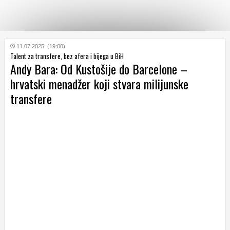
KATEGORIJE
11.07.2025. (19:00)
Talent za transfere, bez afera i bijega u BiH
Andy Bara: Od Kustošije do Barcelone –
HRVATSKI
hrvatski menadžer koji stvara milijunske
WEB
transfere