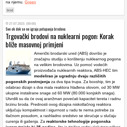
na njemu.
Green
brod
27.07.2023. (00:00)
Sve ok dok se ne igraju potapanja brodova
Trgovački brodovi na nuklearni pogon: Korak
bliže masovnoj primjeni
Američki brodarski ured (ABS) dovršio je
značajnu studiju o korištenju nuklearnog pogona
na velikim brodovima. Uz pomoć vodećih
proizvođača nuklearnih reaktora, ABS-HEC tim
modelirao je ugradnju dvaju različitih
pogonskih postrojenja
za dva tipa trupa. Za boxship, tim je
odabrao dizajn s dva mala reaktora hlađena olovom, od 30 MW
ukupne instalirane snage od 60 MW (80.000 konjskih snaga).
Utvrdili su da će ovaj aranžman povećati kapacitet tereta i radnu
brzinu broda. Prednosti ovog dizajna niskotlačnog reaktora
uključuju kompaktnost i sigurnost u radu te nema potrebe za
tlačnom posudom, a rashladno sredstvo se skrućuje u slučaju
curenja ili gašenja. Za
reaktorske tehnologije pogonska
jezgra trajala bi 25 godina
, što je tipičan radni vijek trgovačkog