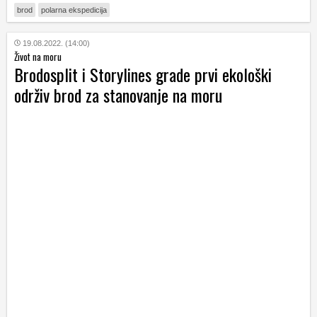
brod
polarna ekspedicija
19.08.2022. (14:00)
Život na moru
Brodosplit i Storylines grade prvi ekološki
održiv brod za stanovanje na moru