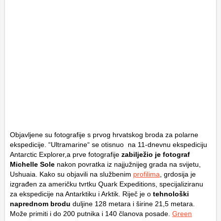
Objavljene su fotografije s prvog hrvatskog broda za polarne
ekspedicije. “Ultramarine“ se otisnuo na 11-dnevnu ekspediciju
Antarctic Explorer,a prve fotografije
zabilježio je fotograf
Michelle Sole
nakon povratka iz najjužnijeg grada na svijetu,
Ushuaia. Kako su objavili na službenim
profilima
, grdosija je
izgrađen za američku tvrtku Quark Expeditions, specijaliziranu
za ekspedicije na Antarktiku i Arktik. Riječ je o
tehnološki
naprednom brodu
duljine 128 metara i širine 21,5 metara.
Može primiti i do 200 putnika i 140 članova posade.
Green