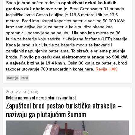
Sada je brod počeo redovito
opsluživati nekoliko lučkih
gradova duž obale ove zemlje
. Brod Greenwater 01 pripada
logističkoj tvrtki Cosco i duljine je 119,8 metara i širine 23,6
metara. Brod ima ukupni kapacitet baterije veći od 50.000 kWh
kroz zamjenjive kutije za baterije koje su dizajnirane kao
spremnici i postavljene na palubu. Ukupno ima mjesta za 36
kutija za baterije koje sadrže litij-željezne fosfatne (LFP) baterije.
Kada je brod u luci, kutije za baterije mogu se istovariti i
zamijeniti napunjenim baterijama. To skraćuje vrijeme punjenja
broda.
Plovilo pokreću dva elektromotora snage po 900 kW,
a najveća brzina je 19,4 km/h
. Osim 36 kutija za baterije, brod
također utovaruje 700 standardnih kontejnera.
Revija HAK
baterije
brod
21.12.2023. (14:00)
Debelin morem sad me vodi stari ruzinavi brod
Zapušteni brod postao turistička atrakcija –
nazivaju ga plutajućom šumom