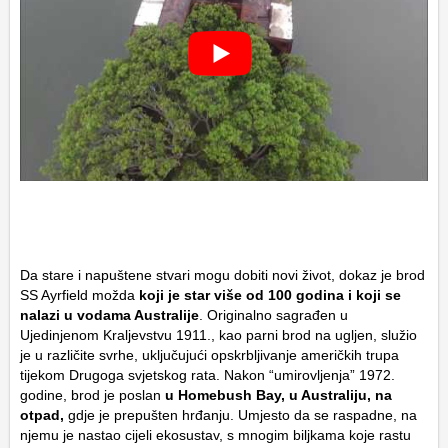
Da stare i napuštene stvari mogu dobiti novi život, dokaz je brod
SS Ayrfield možda
koji je star više od 100 godina i koji se
nalazi u vodama Australije
. Originalno sagrađen u
Ujedinjenom Kraljevstvu 1911., kao parni brod na ugljen, služio
je u različite svrhe, uključujući opskrbljivanje američkih trupa
tijekom Drugoga svjetskog rata. Nakon “umirovljenja” 1972.
godine, brod je poslan
u Homebush Bay, u Australiju, na
otpad,
gdje je prepušten hrđanju. Umjesto da se raspadne, na
njemu je nastao cijeli ekosustav, s mnogim biljkama koje rastu