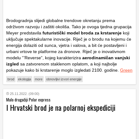
Brodogradnja slijedi globalne trendove okretanju prema
održivom razvoju i zaštiti okoliša. Tako je ovoga tjedna grupacija
Meyer predstavila
futuristički model broda za krstarenje
koji
uključuje spektakularne inovacije. Riječ je o brodu na kojemu će
energija dolaziti od sunca, vjetra i valova, a bit će postavljeni i
urbani vrtove te platforme za dronove. Riječ je o inovativnom
modelu “’Reverse“, kojeg karakterizira
aerodinamičan vanjski
izgled
sa zatvorenom staklenom oplatom, a koji najbolje
pokazuje kako bi krstarenje moglo izgledati 2100. godine.
Green
brod
ekologija
more
obnovljivi izvori energije
25.11.2022. (09:00)
Malo drugačiji Polar express
I Hrvatski brod je na polarnoj ekspediciji