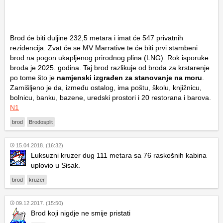
Brod će biti duljine 232,5 metara i imat će 547 privatnih
rezidencija. Zvat će se MV Marrative te će biti prvi stambeni
brod na pogon ukapljenog prirodnog plina (LNG). Rok isporuke
broda je 2025. godina. Taj brod razlikuje od broda za krstarenje
po tome što je
namjenski izgrađen za stanovanje na moru
.
Zamišljeno je da, između ostalog, ima poštu, školu, knjižnicu,
bolnicu, banku, bazene, uredski prostori i 20 restorana i barova.
N1
brod
Brodosplit
15.04.2018. (16:32)
Luksuzni kruzer dug 111 metara sa 76 raskošnih kabina
uplovio u Sisak.
brod
kruzer
09.12.2017. (15:50)
Brod koji nigdje ne smije pristati