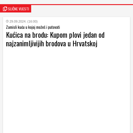
SLIČNE VIJESTI
29.09.2024. (16:00)
Zamisli kuću u kojoj možeš i putovati
Kućica na brodu: Kupom plovi jedan od
najzanimljivijih brodova u Hrvatskoj