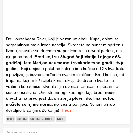
Do Houseboata River, koji je vezan uz obalu Kupe, dolazi se
serpentinom malo izvan naselja. Skrenete na suncem sprženu
livadu, spustite se drvenim stepenicama na drveni podest, a s
njega na brod.
Brod koji su 39-godišnji Matija i njegov 63-
godišnji tata Marijan neumorno i svakodnevno gradili
dvije
godine. Koji umjesto palubne kabine ima kućicu od 25 kvadrata,
s pažljivo, ljubavno izrađenim svakim dijelićem. Brod koji su, od
trupa na kojem leži cijela konstrukcija do drvene kvake na
vratima kupaonice, stvorila njih dvojica. Ushićeno, pedantno,
često opsesivno. Ono što mnogi, kad ugledaju brod,
neće
shvatiti na prvu jest da on zbilja plovi. Ide. Ima motor,
možete se njime normalno voziti
po rijeci. Ne juri, ali ide
dovoljno brzo (ima 20 konja).
Haus
brod
kućica
kućica na brodu
Kupa
03.05.2024. (13:00)