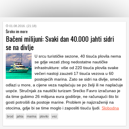
KATEGORIJE
01.08.2016. (21:18)
Široko im more
Bačeni milijuni: Svaki dan 40.000 jahti sidri
HRVATSKI
se na divlje
WEB
U srcu turističke sezone, 40 tisuća plovila nema
se gdje vezati zbog nedostatne nautičke
infrastrukture: više od 220 tisuća plovila svake
večeri nastoji zauzeti 17 tisuća vezova u 60
postojećih marina. Zato se sidri na divlje, smeće
odlazi u more, a cijene veza naplaćuju se po želji ili ne naplaćuje
uopće. Stručnjak za nautički turizam Srećko Favro izračunao je
da time gubimo 26 milijuna eura godišnje, ne računajući što bi
gosti potrošili da postoje marine. Problem je najizraženiji na
otocima, gdje bi se time moglo i zaposliti tisuću ljudi.
Slobodna
brod
jahta
marina
plovilo
vez