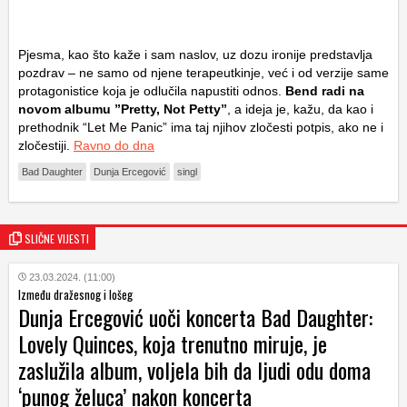
Pjesma, kao što kaže i sam naslov, uz dozu ironije predstavlja
pozdrav – ne samo od njene terapeutkinje, već i od verzije same
protagonistice koja je odlučila napustiti odnos.
Bend radi na
novom albumu ”Pretty, Not Petty”
, a ideja je, kažu, da kao i
prethodnik “Let Me Panic” ima taj njihov zločesti potpis, ako ne i
zločestiji.
Ravno do dna
Bad Daughter
Dunja Ercegović
singl
SLIČNE VIJESTI
23.03.2024. (11:00)
Između dražesnog i lošeg
Dunja Ercegović uoči koncerta Bad Daughter:
Lovely Quinces, koja trenutno miruje, je
zaslužila album, voljela bih da ljudi odu doma
‘punog želuca’ nakon koncerta