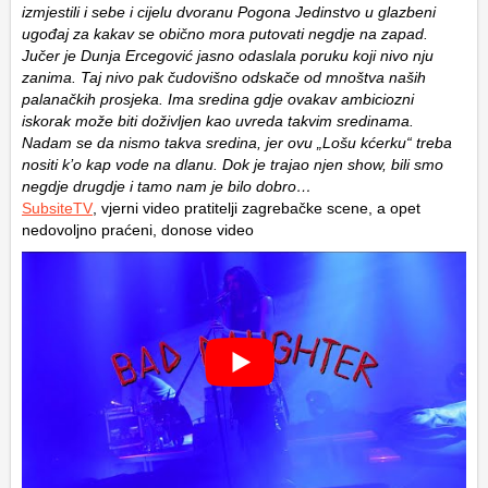
izmjestili i sebe i cijelu dvoranu Pogona Jedinstvo u glazbeni
ugođaj za kakav se obično mora putovati negdje na zapad.
Jučer je Dunja Ercegović jasno odaslala poruku koji nivo nju
zanima. Taj nivo pak čudovišno odskače od mnoštva naših
palanačkih prosjeka. Ima sredina gdje ovakav ambiciozni
iskorak može biti doživljen kao uvreda takvim sredinama.
Nadam se da nismo takva sredina, jer ovu „Lošu kćerku“ treba
nositi k’o kap vode na dlanu. Dok je trajao njen show, bili smo
negdje drugdje i tamo nam je bilo dobro…
SubsiteTV
, vjerni video pratitelji zagrebačke scene, a opet
nedovoljno praćeni, donose video