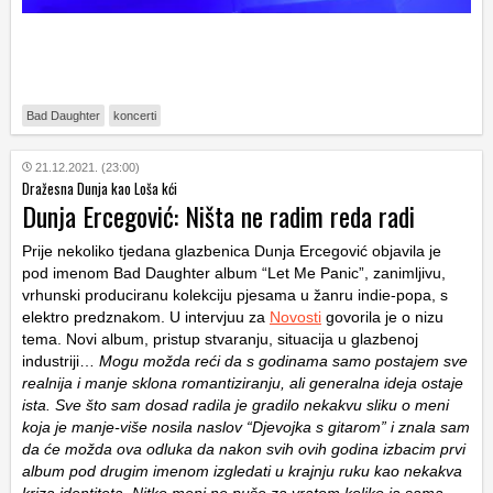
Bad Daughter
koncerti
21.12.2021. (23:00)
Dražesna Dunja kao Loša kći
Dunja Ercegović: Ništa ne radim reda radi
Prije nekoliko tjedana glazbenica
Dunja Ercegović
objavila je
pod imenom Bad Daughter album “Let Me Panic”, zanimljivu,
vrhunski produciranu kolekciju pjesama u žanru indie-popa, s
elektro predznakom. U intervjuu za
Novosti
govorila je o nizu
tema. Novi album, pristup stvaranju, situacija u glazbenoj
industriji…
Mogu možda reći da s godinama samo postajem sve
realnija i manje sklona romantiziranju, ali generalna ideja ostaje
ista. Sve što sam dosad radila je gradilo nekakvu sliku o meni
koja je manje-više nosila naslov “Djevojka s gitarom” i znala sam
da će možda ova odluka da nakon svih ovih godina izbacim prvi
album pod drugim imenom izgledati u krajnju ruku kao nekakva
kriza identiteta. Nitko meni ne puše za vratom koliko ja sama