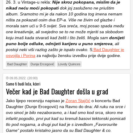
26. 3. u Vintage-u rekla:
Nije skroz pokopana, mislim da je
nikad neću moći pokopati
dok joj zasluženo ne priuštim
album. Sramotno mi je da nakon 10 godina tog imena nemam
ništa za pokazati osim dva EP-a. Više ne živim od glazbe i
morala sam ući u 9-5 svijet. Sva sreća, moj posao spada među
one kreativnije, ali svejedno se to ne može mjeriti sa slobodom
koju imaš kada stvaraš kad želiš i što želiš. Mogla sam
donijeti
puno bolje odluke, odnijeti karijeru u puno smjerova
, ali
postoji neki viši razlog zašto je ispalo ovako.
S
Bad Daughter je
osvojila i Porina
za najbolju žensku izvedbu prije dvije godine.
Bad Daughter
Dunja Ercegović
Lovely Quinces
09.05.2022. (20:00)
Samo ti budi loša, kćeri
Večer kad je Bad Daughter došla u grad
Jako lijepo recenziju napisao je
Zoran Stajčić
o koncertu Bad
Daughter (Dunje Ercegović) na Ravno do dna:
Ali ruku na srce i
ovo sinoć je bilo nezaboravno, a i kad smo kod srca, skoro me
infarkt pogodio, prvi put kad su krenuli basovi tektonski pomicati
tlo pod nogama, a drugi put kad je s izvedbom „Favorourite
Game“ postalo kristalno jasno da su Bad Daughter & co.