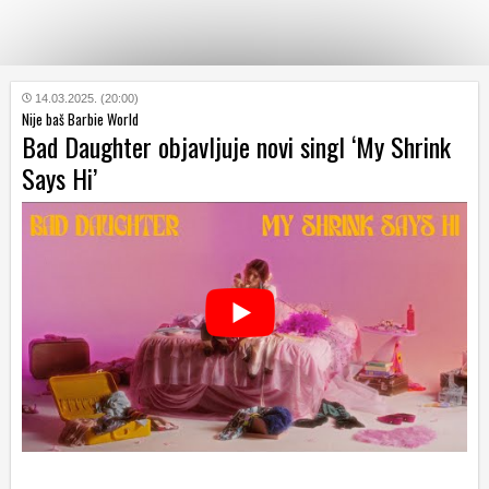
KATEGORIJE
14.03.2025. (20:00)
Nije baš Barbie World
Bad Daughter objavljuje novi singl ‘My Shrink
HRVATSKI
Says Hi’
WEB