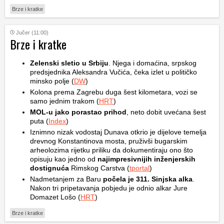
Brze i kratke
Jučer (11:00)
Brze i kratke
Zelenski sletio u Srbiju
. Njega i domaćina, srpskog
predsjednika Aleksandra Vučića, čeka izlet u političko
minsko polje (
DW
)
Kolona prema Zagrebu duga šest kilometara, vozi se
samo jednim trakom (
HRT
)
MOL-u jako porastao prihod
, neto dobit uvećana šest
puta (
Index
)
Iznimno nizak vodostaj Dunava otkrio je dijelove temelja
drevnog Konstantinova mosta, pruživši bugarskim
arheolozima rijetku priliku da dokumentiraju ono što
opisuju kao jedno od
najimpresivnijih inženjerskih
dostignuća
Rimskog Carstva (
tportal
)
Nadmetanjem za Baru
počela je 311. Sinjska alka
.
Nakon tri pripetavanja pobjedu je odnio alkar Jure
Domazet Lošo (
HRT
)
Brze i kratke