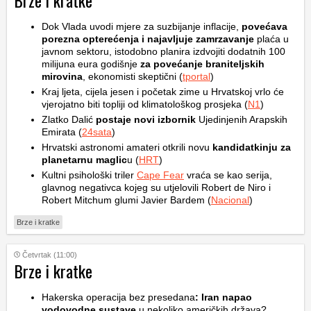
Brze i kratke
Dok Vlada uvodi mjere za suzbijanje inflacije,
povećava
porezna opterećenja i najavljuje zamrzavanje
plaća u
javnom sektoru, istodobno planira izdvojiti dodatnih 100
milijuna eura godišnje
za povećanje braniteljskih
mirovina
, ekonomisti skeptični (
tportal
)
Kraj ljeta, cijela jesen i početak zime u Hrvatskoj vrlo će
vjerojatno biti topliji od klimatološkog prosjeka (
N1
)
Zlatko Dalić
postaje novi izbornik
Ujedinjenih Arapskih
Emirata (
24sata
)
Hrvatski astronomi amateri otkrili novu
kandidatkinju za
planetarnu maglic
u (
HRT
)
Kultni psihološki triler
Cape Fear
vraća se kao serija,
glavnog negativca kojeg su utjelovili Robert de Niro i
Robert Mitchum glumi Javier Bardem (
Nacional
)
Brze i kratke
Četvrtak (11:00)
Brze i kratke
Hakerska operacija bez presedana
: Iran napao
vodovodne sustave
u nekoliko američkih država?