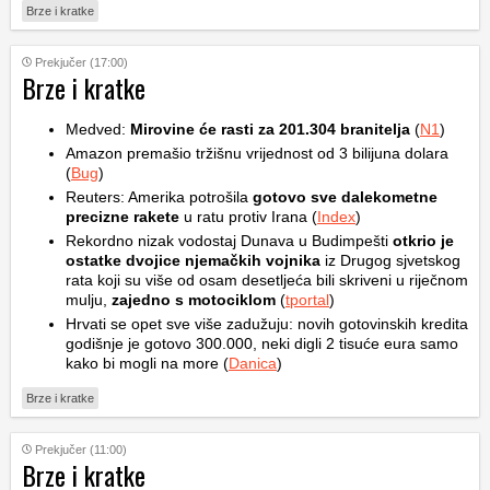
Brze i kratke
Prekjučer (17:00)
Brze i kratke
Medved:
Mirovine će rasti za 201.304 branitelja
(
N1
)
Amazon premašio tržišnu vrijednost od 3 bilijuna dolara
(
Bug
)
Reuters: Amerika potrošila
gotovo sve dalekometne
precizne rakete
u ratu protiv Irana (
Index
)
Rekordno nizak vodostaj Dunava u Budimpešti
otkrio je
ostatke dvojice njemačkih vojnika
iz Drugog sjvetskog
rata koji su više od osam desetljeća bili skriveni u riječnom
mulju,
zajedno s motociklom
(
tportal
)
Hrvati se opet sve više zadužuju: novih gotovinskih kredita
godišnje je gotovo 300.000, neki digli 2 tisuće eura samo
kako bi mogli na more (
Danica
)
Brze i kratke
Prekjučer (11:00)
Brze i kratke