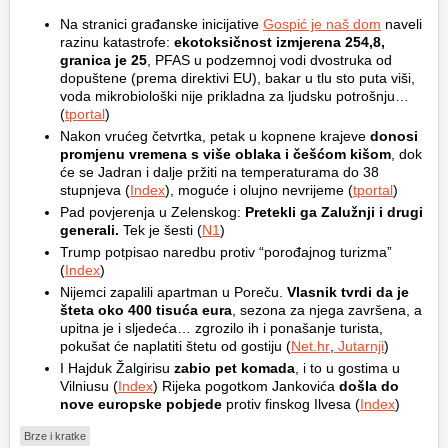
Na stranici građanske inicijative
Gospić je naš dom
naveli
razinu katastrofe:
ekotoksičnost izmjerena 254,8,
granica je 25
, PFAS u podzemnoj vodi dvostruka od
dopuštene (prema direktivi EU), bakar u tlu sto puta viši,
voda mikrobiološki nije prikladna za ljudsku potrošnju…
(
tportal
)
Nakon vrućeg četvrtka, petak u kopnene krajeve
donosi
promjenu vremena s više oblaka i češćom kišom
, dok
će se Jadran i dalje pržiti na temperaturama do 38
stupnjeva (
Index
), moguće i olujno nevrijeme (
tportal
)
Pad povjerenja u Zelenskog:
Pretekli ga Zalužnji i drugi
generali.
Tek je šesti (
N1
)
Trump potpisao naredbu protiv “porođajnog turizma”
(
Index
)
Nijemci zapalili apartman u Poreču.
Vlasnik tvrdi da je
šteta oko 400 tisuća eura
, sezona za njega završena, a
upitna je i sljedeća… zgrozilo ih i ponašanje turista,
pokušat će naplatiti štetu od gostiju (
Net.hr
,
Jutarnji
)
I Hajduk Žalgirisu
zabio pet komada
, i to u gostima u
Vilniusu (
Index
) Rijeka pogotkom Jankovića
došla do
nove europske pobjede
protiv finskog Ilvesa (
Index
)
Brze i kratke