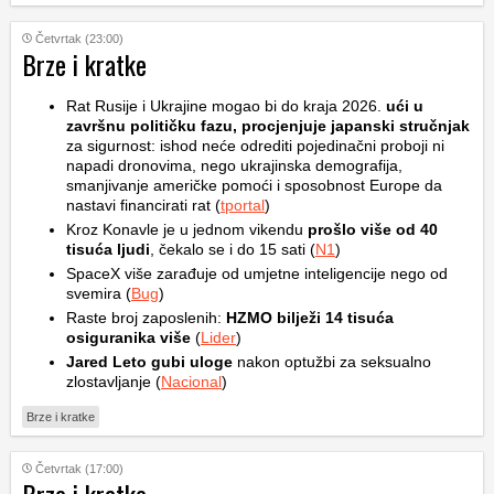
Četvrtak (23:00)
Brze i kratke
Rat Rusije i Ukrajine mogao bi do kraja 2026.
ući u
završnu političku fazu, procjenjuje japanski stručnjak
za sigurnost: ishod neće odrediti pojedinačni proboji ni
napadi dronovima, nego ukrajinska demografija,
smanjivanje američke pomoći i sposobnost Europe da
nastavi financirati rat (
tportal
)
Kroz Konavle je u jednom vikendu
prošlo više od 40
tisuća ljudi
, čekalo se i do 15 sati (
N1
)
SpaceX više zarađuje od umjetne inteligencije nego od
svemira (
Bug
)
Raste broj zaposlenih:
HZMO bilježi 14 tisuća
osiguranika više
(
Lider
)
Jared Leto gubi uloge
nakon optužbi za seksualno
zlostavljanje (
Nacional
)
Brze i kratke
Četvrtak (17:00)