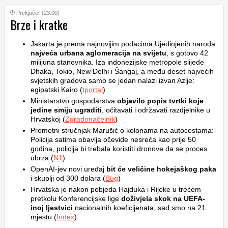
Prekjučer (23:00)
Brze i kratke
Jakarta je prema najnovijim podacima Ujedinjenih naroda
najveća urbana aglomeracija na svijetu
, s gotovo 42
milijuna stanovnika. Iza indonezijske metropole slijede
Dhaka, Tokio, New Delhi i Šangaj, a među deset najvećih
svjetskih gradova samo se jedan nalazi izvan Azije:
egipatski Kairo (
tportal
)
Ministarstvo gospodarstva
objavilo popis tvrtki koje
jedine smiju ugraditi
, očitavati i održavati razdjelnike u
Hrvatskoj (
Zgradonačelnik
)
Prometni stručnjak Marušić o kolonama na autocestama:
Policija satima obavlja očevide nesreća kao prije 50
godina, policija bi trebala koristiti dronove da se proces
ubrza (
N1
)
OpenAI-jev novi uređaj
bit će veličine hokejaškog paka
i skuplji od 300 dolara (
Bug
)
Hrvatska je nakon pobjeda Hajduka i Rijeke u trećem
pretkolu Konferencijske lige
doživjela skok na UEFA-
inoj ljestvici
nacionalnih koeficijenata, sad smo na 21.
mjestu (
Index
)