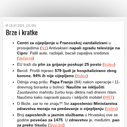
KATEGORIJE
19.07.2021. (21:00)
Brze i kratke
HRVATSKI
Centri za cijepljenje u Francuskoj vandalizirani
u
WEB
prosvjedima (
N1
) Antivakseri
napali zgradu televizije na
Cipru
: Palili aute, razbijali, bacali zapaljiva sredstva
(
Večernji
)
EU traži da
plin za grijanje poskupi 25 posto
(
Index
)
Beroš: Prošli mjesec
579 ljudi je hospitalizirano zbog
korone. 94% ih nije cijepljeno
(
Index
)
Odnija vrag prišu.
Papa Franjo
(84) nakon operacije i 11-
dnevnog boravka u bolnici:
Naučite se isključiti
.
Zaustavimo mahnitu žurbu koju diktira naš dnevni ritam.
Naučimo kako napraviti pauzu i isključiti mobitel (
HRT
)
O Bože, zar to ne znaju?! Svi
zaposlenici Ministarstva
zdravstva moraju na predavanje o cijepljenju
(
Index
)
Broj
zaposlenih u javnim službama
u Hrvatskoj ove se
godine
povećao za 1475
. U
zdravstvu
je, međutim,
pao
za preko tisuću
(
Novi list
)