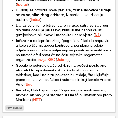
(
tportal
)
U Rusiji se proširila nova prevara,
“crne udovice” udaju
se za vojnike zbog odštete
, iz nasljedstva izbacuju
rodbinu (
Index
)
Danas će vrijeme biti sunčano i vruće, sutra se za drugi
dio dana očekuje jak razvoj kumulusne naoblake uz
grmljavinske pljuskove i mahovite udare vjetra (
N1
)
Infantino se
ispričao zbog “pogrešaka” koje je napravio,
a koje se tiču njegovog kontroverznog plana prodaje
udjela u nogometnim natjecanjima privatnim investitorima,
no unatoč aferi ostat će na čelu svjetske nogometne
organizacije,
javlja BBC
(
Jutarnji
)
Google je potvrdio da će od 4. rujna
početi postupno
ukidati Google Assistant
na Android mobitelima i
tabletima, kao i na nizu povezanih uređaja, što ukjlučuje
pametne satove, slušalice i automobile koji koriste Android
Auto (
Bug
)
Varteks
, klub koji su prije 15 godina pokrenuli navijači,
otvorio obnovljeni stadion u Hrašćici
utakmicom protiv
Maribora (
HRT
)
Brze i kratke