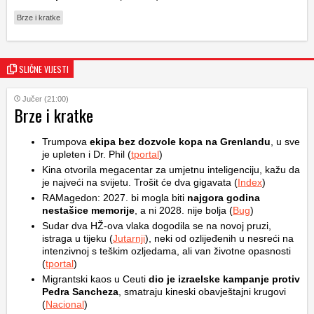
Brze i kratke
SLIČNE VIJESTI
Jučer (21:00)
Brze i kratke
Trumpova
ekipa bez dozvole kopa na Grenlandu
, u sve
je upleten i Dr. Phil (
tportal
)
Kina otvorila megacentar za umjetnu inteligenciju, kažu da
je najveći na svijetu. Trošit će dva gigavata (
Index
)
RAMagedon: 2027. bi mogla biti
najgora godina
nestašice memorije
, a ni 2028. nije bolja (
Bug
)
Sudar dva HŽ-ova vlaka dogodila se na novoj pruzi,
istraga u tijeku (
Jutarnji
), neki od ozlijeđenih u nesreći na
intenzivnoj s teškim ozljedama, ali van životne opasnosti
(
tportal
)
Migrantski kaos u Ceuti
dio je izraelske kampanje protiv
Pedra Sancheza
, smatraju kineski obavještajni krugovi
(
Nacional
)