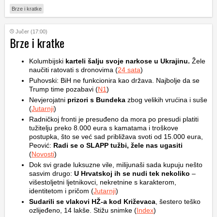
Brze i kratke
Jučer (17:00)
Brze i kratke
Kolumbijski
karteli šalju svoje narkose u Ukrajinu.
Žele
naučiti ratovati s dronovima (
24 sata
)
Puhovski: BiH ne funkcionira kao država. Najbolje da se
Trump time pozabavi (
N1
)
Nevjerojatni
prizori s Bundeka
zbog velikih vrućina i suše
(
Jutarnji
)
Radničkoj fronti je presuđeno da mora po presudi platiti
tužitelju preko 8.000 eura s kamatama i troškove
postupka, što se već sad približava svoti od 15.000 eura,
Peović:
Radi se o SLAPP tužbi, žele nas ugasiti
(
Novosti
)
Dok svi grade luksuzne vile, milijunaši sada kupuju nešto
sasvim drugo:
U Hrvatskoj ih se nudi tek nekoliko
–
višestoljetni ljetnikovci, nekretnine s karakterom,
identitetom i pričom (
Jutarnji
)
Sudarili se vlakovi HŽ-a kod Križevaca
, šestero teško
ozlijeđeno, 14 lakše. Stižu snimke (
Index
)