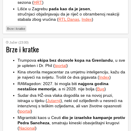
sezona (
HRT
)
Lišće u Zagrebu
pada kao da je jesen
,
stručnjaci objašnjavaju da je riječ o obrambenoj reakciji
stabala zbog vrućina (
RTL Danas
,
Index
)
Brze i kratke
Jučer (23:00)
Brze i kratke
Trumpova
ekipa bez dozvole kopa na Grenlandu
, u sve
je upleten i Dr. Phil (
tportal
)
Kina otvorila megacentar za umjetnu inteligenciju, kažu da
je najveći na svijetu. Trošit će dva gigavata (
Index
)
RAMagedon: 2027. bi mogla biti
najgora godina
nestašice memorije
, a ni 2028. nije bolja (
Bug
)
Sudar dva HŽ-ova vlaka dogodila se na novoj pruzi,
istraga u tijeku (
Jutarnji
), neki od ozlijeđenih u nesreći na
intenzivnoj s teškim ozljedama, ali van životne opasnosti
(
tportal
)
Migrantski kaos u Ceuti
dio je izraelske kampanje protiv
Pedra Sancheza
, smatraju kineski obavještajni krugovi
(
Nacional
)