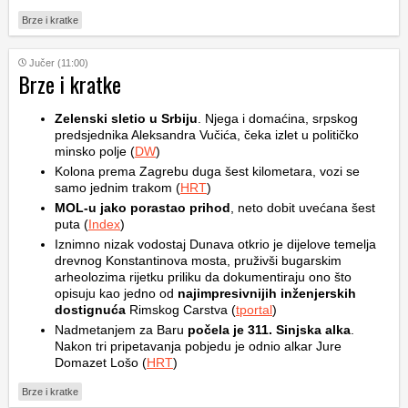
Brze i kratke
Jučer (11:00)
Brze i kratke
Zelenski sletio u Srbiju
. Njega i domaćina, srpskog
predsjednika Aleksandra Vučića, čeka izlet u političko
minsko polje (
DW
)
Kolona prema Zagrebu duga šest kilometara, vozi se
samo jednim trakom (
HRT
)
MOL-u jako porastao prihod
, neto dobit uvećana šest
puta (
Index
)
Iznimno nizak vodostaj Dunava otkrio je dijelove temelja
drevnog Konstantinova mosta, pruživši bugarskim
arheolozima rijetku priliku da dokumentiraju ono što
opisuju kao jedno od
najimpresivnijih inženjerskih
dostignuća
Rimskog Carstva (
tportal
)
Nadmetanjem za Baru
počela je 311. Sinjska alka
.
Nakon tri pripetavanja pobjedu je odnio alkar Jure
Domazet Lošo (
HRT
)
Brze i kratke