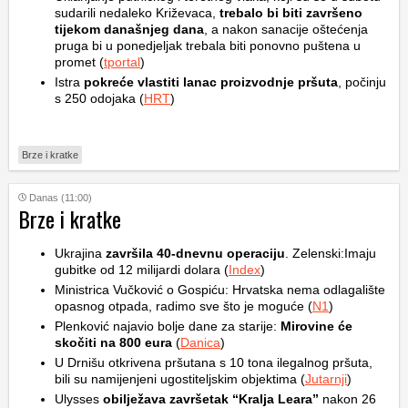
sudarili nedaleko Križevaca,
trebalo bi biti završeno
tijekom današnjeg dana
, a nakon sanacije oštećenja
pruga bi u ponedjeljak trebala biti ponovno puštena u
promet (
tportal
)
Istra
pokreće vlastiti lanac proizvodnje pršuta
, počinju
s 250 odojaka (
HRT
)
Brze i kratke
Danas (11:00)
Brze i kratke
Ukrajina
završila 40-dnevnu operaciju
. Zelenski:Imaju
gubitke od 12 milijardi dolara (
Index
)
Ministrica Vučković o Gospiću: Hrvatska nema odlagalište
opasnog otpada, radimo sve što je moguće (
N1
)
Plenković najavio bolje dane za starije:
Mirovine će
skočiti na 800 eura
(
Danica
)
U Drnišu otkrivena pršutana s 10 tona ilegalnog pršuta,
bili su namijenjeni ugostiteljskim objektima (
Jutarnji
)
Ulysses
obilježava završetak “Kralja Leara”
nakon 26