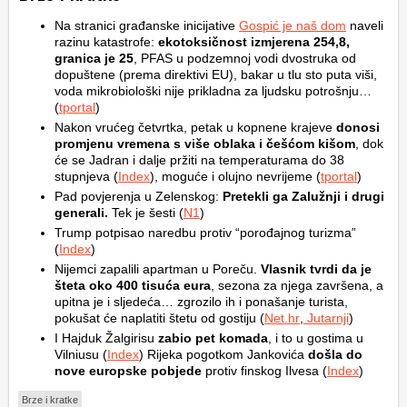
Na stranici građanske inicijative
Gospić je naš dom
naveli
razinu katastrofe:
ekotoksičnost izmjerena 254,8,
granica je 25
, PFAS u podzemnoj vodi dvostruka od
dopuštene (prema direktivi EU), bakar u tlu sto puta viši,
voda mikrobiološki nije prikladna za ljudsku potrošnju…
(
tportal
)
Nakon vrućeg četvrtka, petak u kopnene krajeve
donosi
promjenu vremena s više oblaka i češćom kišom
, dok
će se Jadran i dalje pržiti na temperaturama do 38
stupnjeva (
Index
), moguće i olujno nevrijeme (
tportal
)
Pad povjerenja u Zelenskog:
Pretekli ga Zalužnji i drugi
generali.
Tek je šesti (
N1
)
Trump potpisao naredbu protiv “porođajnog turizma”
(
Index
)
Nijemci zapalili apartman u Poreču.
Vlasnik tvrdi da je
šteta oko 400 tisuća eura
, sezona za njega završena, a
upitna je i sljedeća… zgrozilo ih i ponašanje turista,
pokušat će naplatiti štetu od gostiju (
Net.hr
,
Jutarnji
)
I Hajduk Žalgirisu
zabio pet komada
, i to u gostima u
Vilniusu (
Index
) Rijeka pogotkom Jankovića
došla do
nove europske pobjede
protiv finskog Ilvesa (
Index
)
Brze i kratke