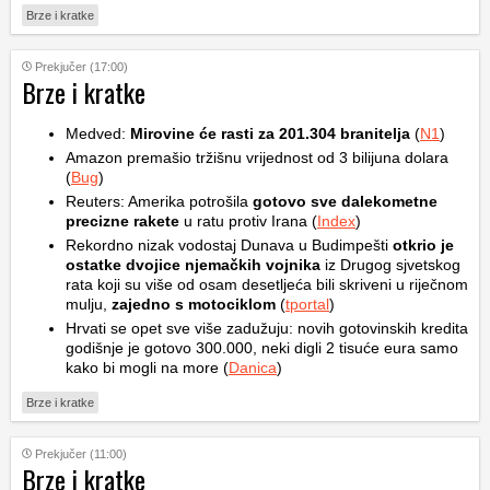
Brze i kratke
Prekjučer (17:00)
Brze i kratke
Medved:
Mirovine će rasti za 201.304 branitelja
(
N1
)
Amazon premašio tržišnu vrijednost od 3 bilijuna dolara
(
Bug
)
Reuters: Amerika potrošila
gotovo sve dalekometne
precizne rakete
u ratu protiv Irana (
Index
)
Rekordno nizak vodostaj Dunava u Budimpešti
otkrio je
ostatke dvojice njemačkih vojnika
iz Drugog sjvetskog
rata koji su više od osam desetljeća bili skriveni u riječnom
mulju,
zajedno s motociklom
(
tportal
)
Hrvati se opet sve više zadužuju: novih gotovinskih kredita
godišnje je gotovo 300.000, neki digli 2 tisuće eura samo
kako bi mogli na more (
Danica
)
Brze i kratke
Prekjučer (11:00)
Brze i kratke