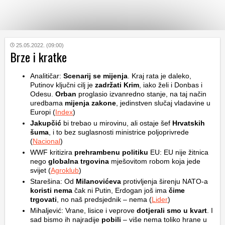
KATEGORIJE
25.05.2022. (09:00)
Brze i kratke
HRVATSKI
Analitičar:
Scenarij se mijenja
. Kraj rata je daleko,
WEB
Putinov ključni cilj je
zadržati Krim
, iako želi i Donbas i
Odesu.
Orban
proglasio izvanredno stanje, na taj način
uredbama
mijenja zakone
, jedinstven slučaj vladavine u
Europi (
Index
)
Jakupčić
bi trebao u mirovinu, ali ostaje šef
Hrvatskih
šuma
, i to bez suglasnosti ministrice poljoprivrede
(
Nacional
)
WWF kritizira
prehrambenu politiku
EU: EU nije žitnica
nego
globalna trgovina
mješovitom robom koja jede
svijet (
Agroklub
)
Starešina: Od
Milanovićeva
protivljenja širenju NATO-a
koristi nema
čak ni Putin, Erdogan još ima
čime
trgovati
, no naš predsjednik – nema (
Lider
)
Mihaljević: Vrane, lisice i veprove
dotjerali smo u kvart
. I
sad bismo ih najradije
pobili
– više nema toliko hrane u