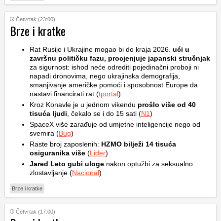
Četvrtak (23:00)
Brze i kratke
Rat Rusije i Ukrajine mogao bi do kraja 2026.
ući u
završnu političku fazu, procjenjuje japanski stručnjak
za sigurnost: ishod neće odrediti pojedinačni proboji ni
napadi dronovima, nego ukrajinska demografija,
smanjivanje američke pomoći i sposobnost Europe da
nastavi financirati rat (
tportal
)
Kroz Konavle je u jednom vikendu
prošlo više od 40
tisuća ljudi
, čekalo se i do 15 sati (
N1
)
SpaceX više zarađuje od umjetne inteligencije nego od
svemira (
Bug
)
Raste broj zaposlenih:
HZMO bilježi 14 tisuća
osiguranika više
(
Lider
)
Jared Leto gubi uloge
nakon optužbi za seksualno
zlostavljanje (
Nacional
)
Brze i kratke
Četvrtak (17:00)