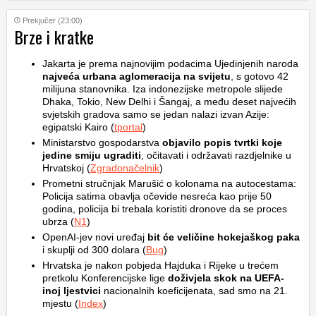
Prekjučer (23:00)
Brze i kratke
Jakarta je prema najnovijim podacima Ujedinjenih naroda
najveća urbana aglomeracija na svijetu
, s gotovo 42
milijuna stanovnika. Iza indonezijske metropole slijede
Dhaka, Tokio, New Delhi i Šangaj, a među deset najvećih
svjetskih gradova samo se jedan nalazi izvan Azije:
egipatski Kairo (
tportal
)
Ministarstvo gospodarstva
objavilo popis tvrtki koje
jedine smiju ugraditi
, očitavati i održavati razdjelnike u
Hrvatskoj (
Zgradonačelnik
)
Prometni stručnjak Marušić o kolonama na autocestama:
Policija satima obavlja očevide nesreća kao prije 50
godina, policija bi trebala koristiti dronove da se proces
ubrza (
N1
)
OpenAI-jev novi uređaj
bit će veličine hokejaškog paka
i skuplji od 300 dolara (
Bug
)
Hrvatska je nakon pobjeda Hajduka i Rijeke u trećem
pretkolu Konferencijske lige
doživjela skok na UEFA-
inoj ljestvici
nacionalnih koeficijenata, sad smo na 21.
mjestu (
Index
)