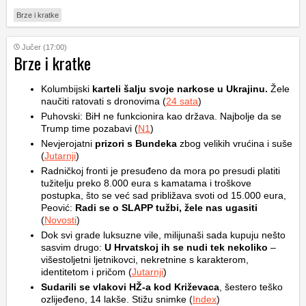
Brze i kratke
Jučer (17:00)
Brze i kratke
Kolumbijski
karteli šalju svoje narkose u Ukrajinu.
Žele
naučiti ratovati s dronovima (
24 sata
)
Puhovski: BiH ne funkcionira kao država. Najbolje da se
Trump time pozabavi (
N1
)
Nevjerojatni
prizori s Bundeka
zbog velikih vrućina i suše
(
Jutarnji
)
Radničkoj fronti je presuđeno da mora po presudi platiti
tužitelju preko 8.000 eura s kamatama i troškove
postupka, što se već sad približava svoti od 15.000 eura,
Peović:
Radi se o SLAPP tužbi, žele nas ugasiti
(
Novosti
)
Dok svi grade luksuzne vile, milijunaši sada kupuju nešto
sasvim drugo:
U Hrvatskoj ih se nudi tek nekoliko
–
višestoljetni ljetnikovci, nekretnine s karakterom,
identitetom i pričom (
Jutarnji
)
Sudarili se vlakovi HŽ-a kod Križevaca
, šestero teško
ozlijeđeno, 14 lakše. Stižu snimke (
Index
)