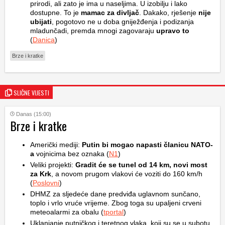
prirodi, ali zato je ima u naseljima. U izobilju i lako
dostupne. To je
mamac za divljač
. Dakako, rješenje
nije
ubijati
, pogotovo ne u doba gniježđenja i podizanja
mladunčadi, premda mnogi zagovaraju
upravo to
(
Danica
)
Brze i kratke
SLIČNE VIJESTI
Danas (15:00)
Brze i kratke
Američki mediji:
Putin bi mogao napasti članicu NATO-
a
vojnicima bez oznaka (
N1
)
Veliki projekti:
Gradit će se tunel od 14 km, novi most
za Krk
, a novom prugom vlakovi će voziti do 160 km/h
(
Poslovni
)
DHMZ za sljedeće dane predviđa uglavnom sunčano,
toplo i vrlo vruće vrijeme. Zbog toga su upaljeni crveni
meteoalarmi za obalu (
tportal
)
Uklanjanje putničkog i teretnog vlaka, koji su se u subotu