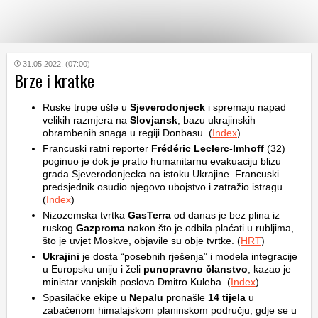
KATEGORIJE
31.05.2022. (07:00)
Brze i kratke
HRVATSKI
Ruske trupe ušle u
Sjeverodonjeck
i spremaju napad
WEB
velikih razmjera na
Slovjansk
, bazu ukrajinskih
obrambenih snaga u regiji Donbasu. (
Index
)
Francuski ratni reporter
Frédéric Leclerc-Imhoff
(32)
poginuo je dok je pratio humanitarnu evakuaciju blizu
grada Sjeverodonjecka na istoku Ukrajine. Francuski
predsjednik osudio njegovo ubojstvo i zatražio istragu.
(
Index
)
Nizozemska tvrtka
GasTerra
od danas je bez plina iz
ruskog
Gazproma
nakon što je odbila plaćati u rubljima,
što je uvjet Moskve, objavile su obje tvrtke. (
HRT
)
Ukrajini
je dosta “posebnih rješenja” i modela integracije
u Europsku uniju i želi
punopravno članstvo
, kazao je
ministar vanjskih poslova Dmitro Kuleba. (
Index
)
Spasilačke ekipe u
Nepalu
pronašle
14 tijela
u
zabačenom himalajskom planinskom području, gdje se u