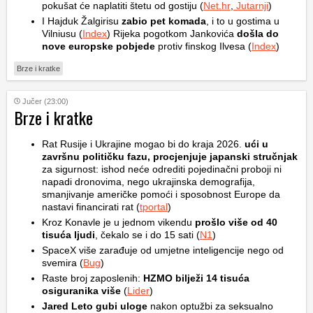
pokušat će naplatiti štetu od gostiju (
Net.hr
,
Jutarnji
)
I Hajduk Žalgirisu
zabio pet komada
, i to u gostima u
Vilniusu (
Index
) Rijeka pogotkom Jankovića
došla do
nove europske pobjede
protiv finskog Ilvesa (
Index
)
Brze i kratke
Jučer (23:00)
Brze i kratke
Rat Rusije i Ukrajine mogao bi do kraja 2026.
ući u
završnu političku fazu, procjenjuje japanski stručnjak
za sigurnost: ishod neće odrediti pojedinačni proboji ni
napadi dronovima, nego ukrajinska demografija,
smanjivanje američke pomoći i sposobnost Europe da
nastavi financirati rat (
tportal
)
Kroz Konavle je u jednom vikendu
prošlo više od 40
tisuća ljudi
, čekalo se i do 15 sati (
N1
)
SpaceX više zarađuje od umjetne inteligencije nego od
svemira (
Bug
)
Raste broj zaposlenih:
HZMO bilježi 14 tisuća
osiguranika više
(
Lider
)
Jared Leto gubi uloge
nakon optužbi za seksualno