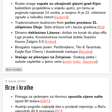
Ruske snage
napale su ukrajinski glavni grad Kijev
balističkim projektilima u srijedu ujutro, pri čemu je
poginulo najmanje 14 osoba, a ranjeno ih je 22, oštećene
zgrade u nekoliko četvrti (
Jutarnji
)
Tradicionalnom budnicom Knin
počeo proslavu 31.
obljetnice Oluje
: Stiže državni vrh i tisuće građana (
N1
)
Dinamo
deklasirao Litavce
i došao na korak do play-offa
Lige prvaka, Kovačevićeva momčad dobila Sopićev
Kauno Žalgiris 5:0 (
Index
)
Boogaloo najavio jesen: Partibrejkers, Tito & Tarantula,
Eagle-Eye Cherry i dvadesetak nastupa (
Muzika
)
Vraćaju se plesnjaci na Zrinjevac
. Svakog petka i
subote zaplešite u ljetno veče (
putni
kofer
,
Nacional
)
Brze i kratke
Utorak (23:00)
Brze i kratke
Potraga za rješenjem za Hormuz
spustila cijene nafte
ispod 80 dolara (
HRT
)
Austriju pogodio najtopliji dan u povijesti mjerenja, u Beču
rekordnih 40,8 stupnjeva (
N1
)