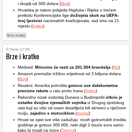
i skuplji od 300 dolara (
Bug
)
Hrvatska je nakon pobjeda Hajduka i Rijeke u trećem
pretkolu Konferencijske lige
doživjela skok na UEFA-
inoj ljestvici
nacionalnih koeficijenata, sad smo na 21.
mjestu (
Index
)
Brze i kratke
Danas (17:00)
Brze i kratke
Medved:
Mirovine će rasti za 201.304 branitelja
(
N1
)
Amazon premašio tržišnu vrijednost od 3 bilijuna dolara
(
Bug
)
Reuters: Amerika potrošila
gotovo sve dalekometne
precizne rakete
u ratu protiv Irana (
Index
)
Rekordno nizak vodostaj Dunava u Budimpešti
otkrio je
ostatke dvojice njemačkih vojnika
iz Drugog sjvetskog
rata koji su više od osam desetljeća bili skriveni u riječnom
mulju,
zajedno s motociklom
(
tportal
)
Hrvati se opet sve više zadužuju: novih gotovinskih kredita
godišnje je gotovo 300.000, neki digli 2 tisuće eura samo
kako bi mogli na more (
Danica
)