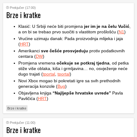
Prekjučer (17:00)
Brze i kratke
Klasić: U Srbiji neće biti promjena
jer im je na čelu Vučić
,
a on bi se trebao prvo suočiti s vlastitom prošlošću (
N1
)
Vrućine uzimaju danak: Pada proizvodnja mlijeka i jaja
(
HRT
)
Amerikanci
sve češće prosvjeduju
protiv podatkovnih
centara (
DW
)
Promjena vremena
očekuje se potkraj tjedna
, od petka
stiže više oblaka, kiša i grmljavina… no, osvježenje neće
dugo trajati (
tportal
,
tportal
)
Novi Xbox mogao bi pokretati igre sa svih prethodnih
generacija konzole (
Bug
)
Objavljena knjiga
“Najljepše hrvatske uvrede”
Pavla
Pavličića (
HRT
)
Brze i kratke
Prekjučer (11:00)
Brze i kratke