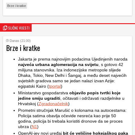
Brze i kratke
SLIČNE VIJESTI
Danas (21:00)
Brze i kratke
Jakarta je prema najnovijim podacima Ujedinjenih naroda
najveća urbana aglomeracija na svijetu
, s gotovo 42
milijuna stanovnika. Iza indonezijske metropole slijede
Dhaka, Tokio, New Delhi i Šangaj, a među deset najvećih
svjetskih gradova samo se jedan nalazi izvan Azije:
egipatski Kairo (
tportal
)
Ministarstvo gospodarstva
objavilo popis tvrtki koje
jedine smiju ugraditi
, očitavati i održavati razdjelnike u
Hrvatskoj (
Zgradonačelnik
)
Prometni stručnjak Marušić o kolonama na autocestama:
Policija satima obavlja očevide nesreća kao prije 50
godina, policija bi trebala koristiti dronove da se proces
ubrza (
N1
)
OpenAI-jev novi uređaj
bit će veličine hokejaškog paka