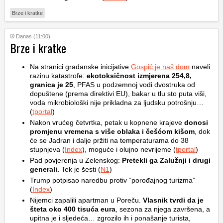
Brze i kratke
Danas (11:00)
Brze i kratke
Na stranici građanske inicijative
Gospić je naš dom
naveli
razinu katastrofe:
ekotoksičnost izmjerena 254,8,
granica je 25
, PFAS u podzemnoj vodi dvostruka od
dopuštene (prema direktivi EU), bakar u tlu sto puta viši,
voda mikrobiološki nije prikladna za ljudsku potrošnju…
(
tportal
)
Nakon vrućeg četvrtka, petak u kopnene krajeve
donosi
promjenu vremena s više oblaka i češćom kišom
, dok
će se Jadran i dalje pržiti na temperaturama do 38
stupnjeva (
Index
), moguće i olujno nevrijeme (
tportal
)
Pad povjerenja u Zelenskog:
Pretekli ga Zalužnji i drugi
generali.
Tek je šesti (
N1
)
Trump potpisao naredbu protiv “porođajnog turizma”
(
Index
)
Nijemci zapalili apartman u Poreču.
Vlasnik tvrdi da je
šteta oko 400 tisuća eura
, sezona za njega završena, a
upitna je i sljedeća… zgrozilo ih i ponašanje turista,