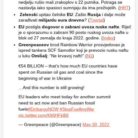
nedjelju rušio mali zrakoplov s 22 putnika. Potraga se
nastavlja iako spasioci sumnjaju da ima preživjelih. (
HRT
)
Zelenski
upitao čelnike
EU
: Zašto
Rusija
i dalje može
zarađivati
milijardu eura dnevno
? (
Tportal
)
EU
postigla
dogovor o zabrani uvoza ruske nafte
. Riječ
je o sporazumu o zabrani 90 posto ruskog uvoza nafte u
blok od 27 zemalja do kraja 2022. godine. (
Index
)
Greenpeaceov
brod Rainbow Warrior prosvjedovao je
ispred tankera SCF Samotlor koji je prevozio rusku naftu
u luku
Omišalj
: “Ne krvavoj nafti!” (
N1
)
€54 BILLION – that’s how much EU countries have
spent on Russian oil gas and coal since the
beginning of war in Ukraine
…And this number is still growing!
EU leaders who meet today for another summit
need to act now and ban Russian fossil
fuels
#EmbargoNOW
#StopFuellingWar
pic.twitter.com/KMjHFklBjl
— Greenpeace (@Greenpeace)
May 30, 2022