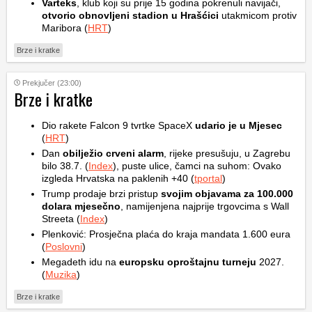
Varteks
, klub koji su prije 15 godina pokrenuli navijači,
otvorio obnovljeni stadion u Hrašćici
utakmicom protiv
Maribora (
HRT
)
Brze i kratke
Prekjučer (23:00)
Brze i kratke
Dio rakete Falcon 9 tvrtke SpaceX
udario je u Mjesec
(
HRT
)
Dan
obilježio crveni alarm
, rijeke presušuju, u Zagrebu
bilo 38.7. (
Index
), puste ulice, čamci na suhom: Ovako
izgleda Hrvatska na paklenih +40 (
tportal
)
Trump prodaje brzi pristup
svojim objavama za 100.000
dolara mjesečno
, namijenjena najprije trgovcima s Wall
Streeta (
Index
)
Plenković: Prosječna plaća do kraja mandata 1.600 eura
(
Poslovni
)
Megadeth idu na
europsku oproštajnu turneju
2027.
(
Muzika
)
Brze i kratke