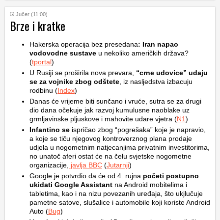
Jučer (11:00)
Brze i kratke
Hakerska operacija bez presedana
: Iran napao
vodovodne sustave
u nekoliko američkih država?
(
tportal
)
U Rusiji se proširila nova prevara,
“crne udovice” udaju
se za vojnike zbog odštete
, iz nasljedstva izbacuju
rodbinu (
Index
)
Danas će vrijeme biti sunčano i vruće, sutra se za drugi
dio dana očekuje jak razvoj kumulusne naoblake uz
grmljavinske pljuskove i mahovite udare vjetra (
N1
)
Infantino se
ispričao zbog “pogrešaka” koje je napravio,
a koje se tiču njegovog kontroverznog plana prodaje
udjela u nogometnim natjecanjima privatnim investitorima,
no unatoč aferi ostat će na čelu svjetske nogometne
organizacije,
javlja BBC
(
Jutarnji
)
Google je potvrdio da će od 4. rujna
početi postupno
ukidati Google Assistant
na Android mobitelima i
tabletima, kao i na nizu povezanih uređaja, što ukjlučuje
pametne satove, slušalice i automobile koji koriste Android
Auto (
Bug
)