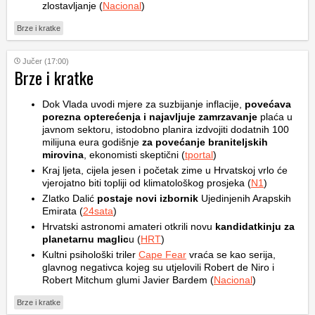
zlostavljanje (
Nacional
)
Brze i kratke
Jučer (17:00)
Brze i kratke
Dok Vlada uvodi mjere za suzbijanje inflacije,
povećava
porezna opterećenja i najavljuje zamrzavanje
plaća u
javnom sektoru, istodobno planira izdvojiti dodatnih 100
milijuna eura godišnje
za povećanje braniteljskih
mirovina
, ekonomisti skeptični (
tportal
)
Kraj ljeta, cijela jesen i početak zime u Hrvatskoj vrlo će
vjerojatno biti topliji od klimatološkog prosjeka (
N1
)
Zlatko Dalić
postaje novi izbornik
Ujedinjenih Arapskih
Emirata (
24sata
)
Hrvatski astronomi amateri otkrili novu
kandidatkinju za
planetarnu maglic
u (
HRT
)
Kultni psihološki triler
Cape Fear
vraća se kao serija,
glavnog negativca kojeg su utjelovili Robert de Niro i
Robert Mitchum glumi Javier Bardem (
Nacional
)
Brze i kratke