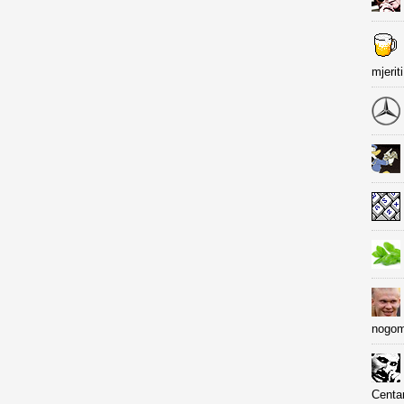
mjerit
nogom
Centa