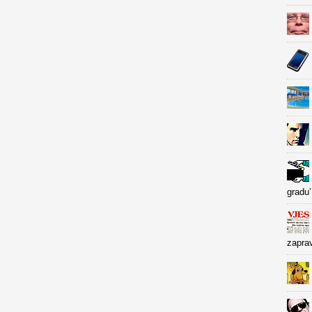
gradu’
zapra