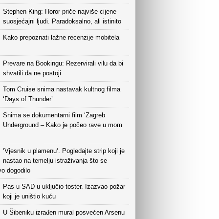
Stephen King: Horor-priče najviše cijene
suosjećajni ljudi. Paradoksalno, ali istinito
Kako prepoznati lažne recenzije mobitela
Prevare na Bookingu: Rezervirali vilu da bi
shvatili da ne postoji
Tom Cruise snima nastavak kultnog filma
‘Days of Thunder’
Snima se dokumentarni film ‘Zagreb
Underground – Kako je počeo rave u mom
‘Vjesnik u plamenu‘. Pogledajte strip koji je
nastao na temelju istraživanja što se
vo dogodilo
Pas u SAD-u uključio toster. Izazvao požar
koji je uništio kuću
U Šibeniku izrađen mural posvećen Arsenu