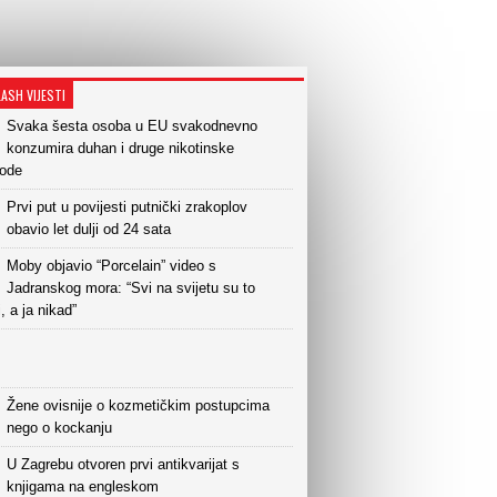
LASH VIJESTI
Svaka šesta osoba u EU svakodnevno
konzumira duhan i druge nikotinske
vode
Prvi put u povijesti putnički zrakoplov
obavio let dulji od 24 sata
Moby objavio “Porcelain” video s
Jadranskog mora: “Svi na svijetu su to
i, a ja nikad”
Žene ovisnije o kozmetičkim postupcima
nego o kockanju
U Zagrebu otvoren prvi antikvarijat s
knjigama na engleskom