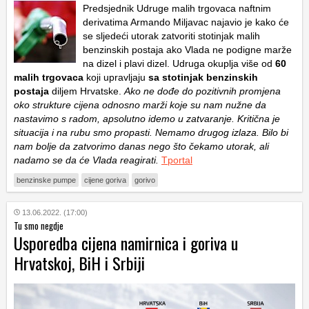
Predsjednik Udruge malih trgovaca naftnim
derivatima Armando Miljavac najavio je kako će
se sljedeći utorak zatvoriti stotinjak malih
benzinskih postaja ako Vlada ne podigne marže
na dizel i plavi dizel. Udruga okuplja više od
60
malih trgovaca
koji upravljaju
sa stotinjak benzinskih
postaja
diljem Hrvatske.
Ako ne dođe do pozitivnih promjena
oko strukture cijena odnosno marži koje su nam nužne da
nastavimo s radom, apsolutno idemo u zatvaranje. Kritična je
situacija i na rubu smo propasti. Nemamo drugog izlaza. Bilo bi
nam bolje da zatvorimo danas nego što čekamo utorak, ali
nadamo se da će Vlada reagirati.
Tportal
benzinske pumpe
cijene goriva
gorivo
13.06.2022. (17:00)
Tu smo negdje
Usporedba cijena namirnica i goriva u
Hrvatskoj, BiH i Srbiji