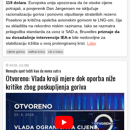
119 dolara
. Europska unija upozorava da će visoke cijene
potrajati, a povjerenik Dan Jørgensen ne isključuje
racionalizaciju goriva i ponovno otpuštanje strateških rezervi.
Posebno je kritična opskrba avionskim gorivom te LNG-om, čija
su skladišta na rekordno niskim razinama. Iako se razmatra
prilagodba standarda za uvoz iz SAD-a, Bruxelles
priznaje da
su dosadašnje intervencije IEA-e
bile nedovoljne za
stabilizaciju tržišta u ovoj prolongiranoj krizi.
Lider
cijene goriva
naftna kriza
rat u Iranu
24.03. (11:00)
Nemojte opet točiti kao da nema sutra
Otvoreno: Vlada kroji mjere dok oporba niže
kritike zbog poskupljenja goriva