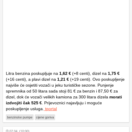
Litra benzina poskupljuje na
1,62 €
(+8 centi), dizel na
1,75 €
(+16 centi), a plavi dizel na
1,21 €
(+19 centi). Ovo poskupljenje
najviše će osjetiti vozači u jeku turističke sezone. Punjenje
spremnika od 50 litara sada stoji 81 € za benzin i 87,50 € za
dizel, dok će vozači velikih kamiona za 300 litara dizela
morati
izdvojiti čak 525 €
. Prijevoznici najavljuju i moguće
poskupljenje usluga.
tportal
benzinske pumpe
cijene goriva
07.04. (10:00)