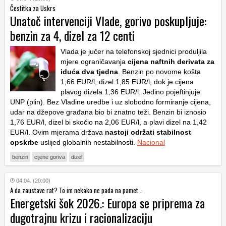
Čestitka za Uskrs
Unatoč intervenciji Vlade, gorivo poskupljuje:
benzin za 4, dizel za 12 centi
Vlada je jučer na telefonskoj sjednici produljila
mjere ograničavanja
cijena naftnih derivata za
iduća dva tjedna
. Benzin po novome košta
1,66 EUR/l, dizel 1,85 EUR/l, dok je cijena
plavog dizela 1,36 EUR/l. Jedino pojeftinjuje
UNP (plin). Bez Vladine uredbe i uz slobodno formiranje cijena,
udar na džepove građana bio bi znatno teži. Benzin bi iznosio
1,76 EUR/l, dizel bi skočio na 2,06 EUR/l, a plavi dizel na 1,42
EUR/l. Ovim mjerama država
nastoji održati stabilnost
opskrbe
uslijed globalnih nestabilnosti.
Nacional
benzin
cijene goriva
dizel
04.04. (20:00)
A da zaustave rat? To im nekako ne pada na pamet...
Energetski šok 2026.: Europa se priprema za
dugotrajnu krizu i racionalizaciju