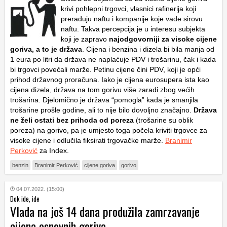
krivi pohlepni trgovci, vlasnici rafinerija koji
prerađuju naftu i kompanije koje vade sirovu
naftu. Takva percepcija je u interesu subjekta
koji je zapravo
najodgovorniji za visoke cijene
goriva, a to je država
. Cijena i benzina i dizela bi bila manja od
1 eura po litri da država ne naplaćuje PDV i trošarinu, čak i kada
bi trgovci povećali marže. Petinu cijene čini PDV, koji je opći
prihod državnog proračuna. Iako je cijena eurosupera ista kao
cijena dizela, država na tom gorivu više zaradi zbog većih
trošarina. Djelomično je država “pomogla” kada je smanjila
trošarine prošle godine, ali to nije bilo dovoljno značajno.
Država
ne želi ostati bez prihoda od poreza
(trošarine su oblik
poreza) na gorivo, pa je umjesto toga počela kriviti trgovce za
visoke cijene i odlučila fiksirati trgovačke marže.
Branimir
Perković
za Index.
benzin
Branimir Perković
cijene goriva
gorivo
04.07.2022. (15:00)
Dok ide, ide
Vlada na još 14 dana produžila zamrzavanje
cijena osnovnih goriva