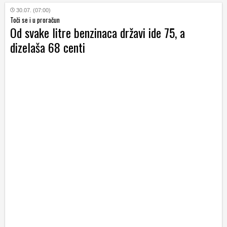
30.07. (07:00)
Toči se i u proračun
Od svake litre benzinaca državi ide 75, a
dizelaša 68 centi