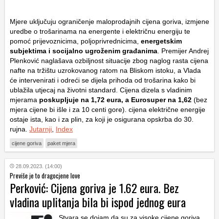
Mjere uključuju ograničenje maloprodajnih cijena goriva, izmjene
uredbe o trošarinama na energente i električnu energiju te
pomoć prijevoznicima, poljoprivrednicima,
energetskim
subjektima i socijalno ugroženim građanima
. Premijer
Andrej
Plenković
naglašava ozbiljnost situacije zbog naglog rasta cijena
nafte na tržištu uzrokovanog ratom na Bliskom istoku, a Vlada
će intervenirati i odreći se dijela prihoda od trošarina kako bi
ublažila utjecaj na životni standard. Cijena dizela s vladinim
mjerama
poskupljuje na 1,72 eura, a Eurosuper na 1,62
(bez
mjera cijene bi išle i za 10 centi gore). cijena električne energije
ostaje ista, kao i za plin, za koji je osigurana opskrba do 30.
rujna.
Jutarnji
,
Index
cijene goriva
paket mjera
28.09.2023. (14:00)
Previše je to dragocjene love
Perković: Cijena goriva je 1.62 eura. Bez
vladina uplitanja bila bi ispod jednog eura
Stvara se dojam da su za visoke cijene goriva