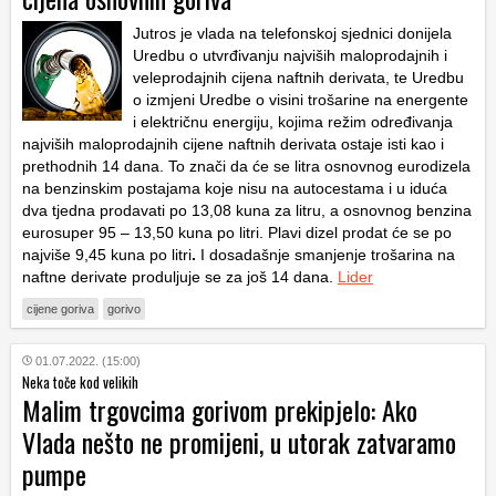
Jutros je vlada na telefonskoj sjednici donijela
Uredbu o utvrđivanju najviših maloprodajnih i
veleprodajnih cijena naftnih derivata, te Uredbu
o izmjeni Uredbe o visini trošarine na energente
i električnu energiju, kojima režim određivanja
najviših maloprodajnih cijene naftnih derivata ostaje isti kao i
prethodnih 14 dana. To znači da će se litra osnovnog eurodizela
na benzinskim postajama koje nisu na autocestama i u iduća
dva tjedna prodavati po 13,08 kuna za litru, a osnovnog benzina
eurosuper 95 – 13,50 kuna po litri. Plavi dizel prodat će se po
najviše 9,45 kuna po litri
.
I dosadašnje smanjenje trošarina na
naftne derivate produljuje se za još 14 dana.
Lider
cijene goriva
gorivo
01.07.2022. (15:00)
Neka toče kod velikih
Malim trgovcima gorivom prekipjelo: Ako
Vlada nešto ne promijeni, u utorak zatvaramo
pumpe