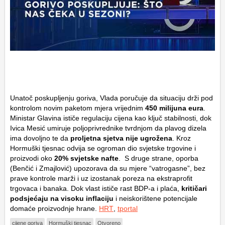
Unatoč poskupljenju goriva, Vlada poručuje da situaciju drži pod
kontrolom novim paketom mjera vrijednim
450 milijuna eura
.
Ministar Glavina ističe regulaciju cijena kao ključ stabilnosti, dok
Ivica Mesić umiruje poljoprivrednike tvrdnjom da plavog dizela
ima dovoljno te da
proljetna sjetva nije ugrožena
. Kroz
Hormuški tjesnac odvija se ogroman dio svjetske trgovine i
proizvodi oko
20% svjetske nafte
. S druge strane, oporba
(Benčić i Zmajlović) upozorava da su mjere “vatrogasne”, bez
prave kontrole marži i uz izostanak poreza na ekstraprofit
trgovaca i banaka. Dok vlast ističe rast BDP-a i plaća,
kritičari
podsjećaju na visoku inflaciju
i neiskorištene potencijale
domaće proizvodnje hrane.
HRT
,
tportal
cijene goriva
Hormuški tjesnac
Otvoreno