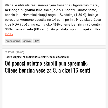
Vlada je ublažila rast smanjenjem trošarina i trgovačkih marži,
bez čega bi gorivo bilo skuplje do 19 centi
. Unatoč tome,
benzin je u Hrvatskoj skuplji nego u Švedskoj (1.39 €), koja je
poreze privremeno spustila na 14 centi po litri. Hrvatska država
kroz PDV i trošarinu uzima oko
46% cijene benzina
(75 centi) i
39% cijene dizela
(68 centi), što je i dalje ispod prosjeka EU-a.
Index
cijene goriva
gorivo
PDV
27.07. (19:00)
Dobro vrijeme za razmisliti o električnom automobilu
Od ponoći osjetno skuplji pun spremnik:
Cijene benzina veće za 8, a dizel 16 centi