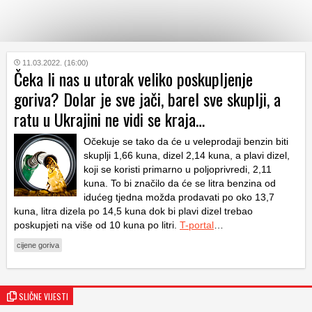
KATEGORIJE
11.03.2022. (16:00)
Čeka li nas u utorak veliko poskupljenje
goriva? Dolar je sve jači, barel sve skuplji, a
HRVATSKI
ratu u Ukrajini ne vidi se kraja…
WEB
Očekuje se tako da će u veleprodaji benzin biti
skuplji 1,66 kuna, dizel 2,14 kuna, a plavi dizel,
koji se koristi primarno u poljoprivredi, 2,11
kuna. To bi značilo da će se litra benzina od
idućeg tjedna možda prodavati po oko 13,7
kuna, litra dizela po 14,5 kuna dok bi plavi dizel trebao
poskupjeti na više od 10 kuna po litri.
T-portal
…
cijene goriva
SLIČNE VIJESTI