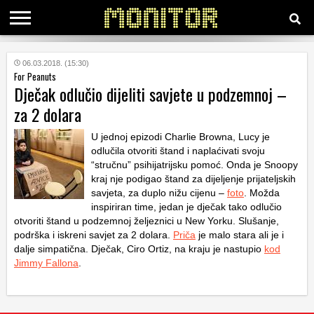
KATEGORIJE
06.03.2018. (15:30)
For Peanuts
Dječak odlučio dijeliti savjete u podzemnoj –
HRVATSKI
za 2 dolara
WEB
U jednoj epizodi Charlie Browna, Lucy je
odlučila otvoriti štand i naplaćivati svoju
“stručnu” psihijatrijsku pomoć. Onda je Snoopy
kraj nje podigao štand za dijeljenje prijateljskih
savjeta, za duplo nižu cijenu –
foto
. Možda
inspiriran time, jedan je dječak tako odlučio
otvoriti štand u podzemnoj željeznici u New Yorku. Slušanje,
podrška i iskreni savjet za 2 dolara.
Priča
je malo stara ali je i
dalje simpatična. Dječak, Ciro Ortiz, na kraju je nastupio
kod
Jimmy Fallona
.