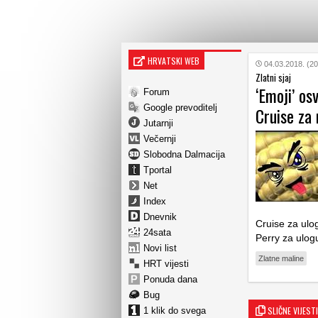
HRVATSKI WEB
04.03.2018. (20
Zlatni sjaj
‘Emoji’ os
Forum
Google prevoditelj
Cruise za
Jutarnji
Večernji
Slobodna Dalmacija
Tportal
Net
Index
Dnevnik
Cruise za ulo
24sata
Perry za ulog
Novi list
Zlatne maline
HRT vijesti
Ponuda dana
Bug
SLIČNE VIJESTI
1 klik do svega