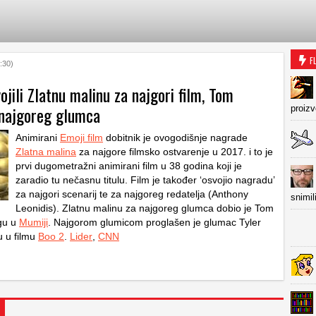
F
:30)
vojili Zlatnu malinu za najgori film, Tom
 najgoreg glumca
proiz
Animirani
Emoji film
dobitnik je ovogodišnje nagrade
Zlatna malina
za najgore filmsko ostvarenje u 2017. i to je
prvi dugometražni animirani film u 38 godina koji je
zaradio tu nečasnu titulu. Film je također ‘osvojio nagradu’
za najgori scenarij te za najgoreg redatelja (Anthony
snimil
Leonidis). Zlatnu malinu za najgoreg glumca dobio je Tom
gu u
Mumiji
. Najgorom glumicom proglašen je glumac Tyler
u u filmu
Boo 2
.
Lider
,
CNN