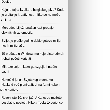
Dediću
Koja je tajna kvalitete belgijskog piva? Kada
je u pitanju kreativnost, nitko se ne može
i s njima
Mercedes bilježi snažan rast prodaje
električnih automobila
Svijet je prošle godine dobio gotovo milijun
novih milijunaša
10 prečaca u Windowsima koje biste odmah
trebali početi koristiti
Mikrozelenje – kako ga uzgojiti i na što
paziti
Norveški junak Svjetskog prvenstva
Haaland već planira život na farmi nakon
etne karijere
Rođeni ste 10. srpnja? U Karlovcu možete
besplatno posjetiti Nikola Tesla Experience
r