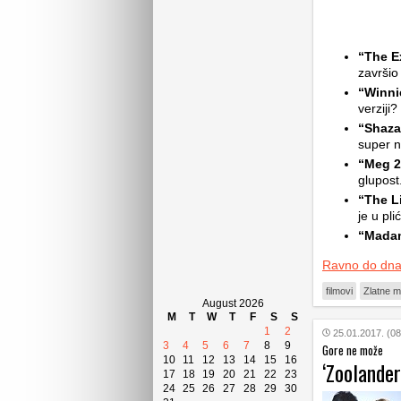
“The Ex
završio
“Winni
verziji?
“Shaza
super n
“Meg 2
glupost
“The L
je u pli
“Mada
Ravno do dn
filmovi
Zlatne m
August 2026
M
T
W
T
F
S
S
1
2
25.01.2017. (08
3
4
5
6
7
8
9
Gore ne može
10
11
12
13
14
15
16
‘Zoolander
17
18
19
20
21
22
23
24
25
26
27
28
29
30