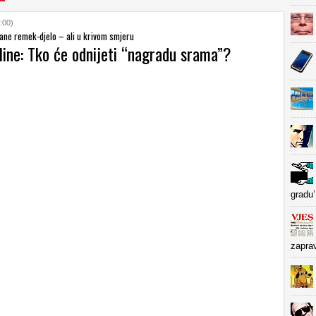
:00)
tane remek-djelo – ali u krivom smjeru
line: Tko će odnijeti “nagradu srama”?
gradu’
zapra