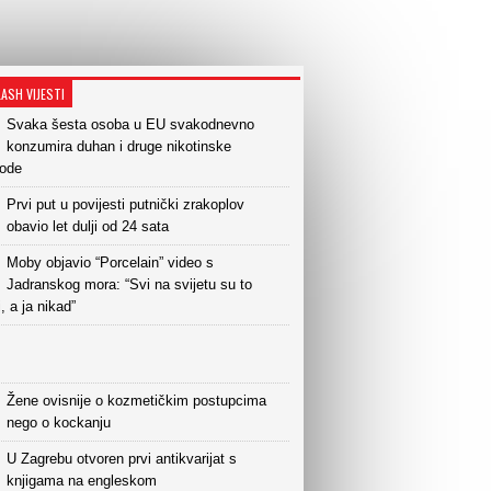
LASH VIJESTI
Svaka šesta osoba u EU svakodnevno
konzumira duhan i druge nikotinske
vode
Prvi put u povijesti putnički zrakoplov
obavio let dulji od 24 sata
Moby objavio “Porcelain” video s
Jadranskog mora: “Svi na svijetu su to
i, a ja nikad”
Žene ovisnije o kozmetičkim postupcima
nego o kockanju
U Zagrebu otvoren prvi antikvarijat s
knjigama na engleskom