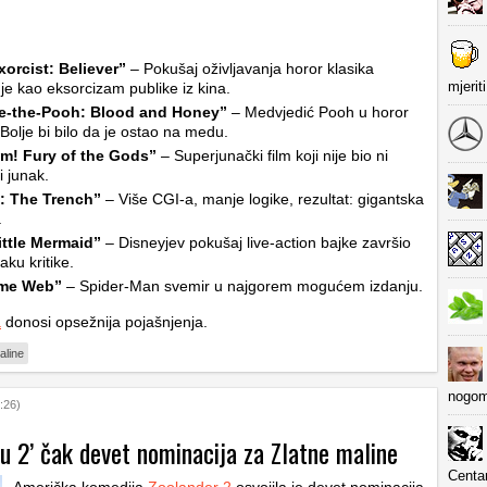
orcist: Believer”
– Pokušaj oživljavanja horor klasika
mjerit
 je kao eksorcizam publike iz kina.
e-the-Pooh: Blood and Honey”
– Medvjedić Pooh u horor
 Bolje bi bilo da je ostao na medu.
m! Fury of the Gods”
– Superjunački film koji nije bio ni
i junak.
: The Trench”
– Više CGI-a, manje logike, rezultat: gigantska
.
ittle Mermaid”
– Disneyjev pokušaj live-action bajke završio
ćaku kritike.
me Web”
– Spider-Man svemir u najgorem mogućem izdanju.
a
donosi opsežnija pojašnjenja.
aline
nogom
:26)
u 2’ čak devet nominacija za Zlatne maline
Centa