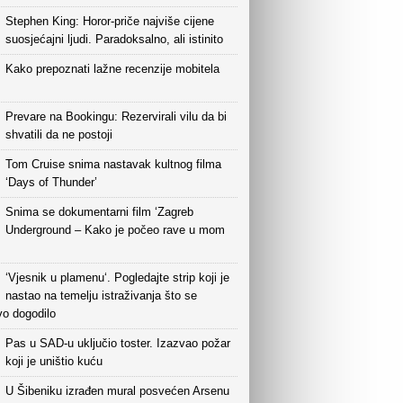
Stephen King: Horor-priče najviše cijene
suosjećajni ljudi. Paradoksalno, ali istinito
Kako prepoznati lažne recenzije mobitela
Prevare na Bookingu: Rezervirali vilu da bi
shvatili da ne postoji
Tom Cruise snima nastavak kultnog filma
‘Days of Thunder’
Snima se dokumentarni film ‘Zagreb
Underground – Kako je počeo rave u mom
‘Vjesnik u plamenu‘. Pogledajte strip koji je
nastao na temelju istraživanja što se
vo dogodilo
Pas u SAD-u uključio toster. Izazvao požar
koji je uništio kuću
U Šibeniku izrađen mural posvećen Arsenu