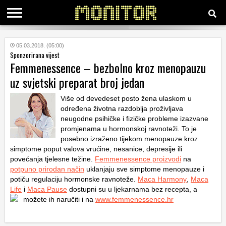
KATEGORIJE
05.03.2018. (05:00)
Sponzorirana vijest
Femmenessence – bezbolno kroz menopauzu
HRVATSKI
uz svjetski preparat broj jedan
WEB
Više od devedeset posto žena ulaskom u
određena životna razdoblja proživljava
neugodne psihičke i fizičke probleme izazvane
promjenama u hormonskoj ravnoteži. To je
posebno izraženo tijekom menopauze kroz
simptome poput valova vrućine, nesanice, depresije ili
povećanja tjelesne težine.
Femmenessence proizvodi
na
potpuno prirodan način
uklanjaju sve simptome menopauze i
potiču regulaciju hormonske ravnoteže.
Maca Harmony
,
Maca
Life
i
Maca Pause
dostupni su u ljekarnama bez recepta, a
možete ih naručiti i na
www.femmenessence.hr