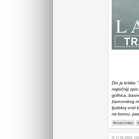
Dio je kritike
najtočniji opi
gothica, basne
žanrovskog mi
ljudskoj vrsti
na koncu, pasli
filmske kritike
f
17.02.2022. (21