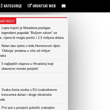
KATEGORIJE
HRVATSKI WEB
LASH VIJESTI
Lopta kojom je Maradona postigao
legendarni pogodak “Božjom rukom” se
e, cijena bi mogla postići i 2,5 milijuna dolara
Nolan dao vjetra u leđa Homerovom djelu:
‘Odiseja’ prodana u više od milijun
raka
5 najljepših slapova u Hrvatskoj koje
obavezno morate posjetiti
Svaka šesta osoba u EU svakodnevno
konzumira duhan i druge nikotinske
vode
Prvi put u povijesti putnički zrakoplov