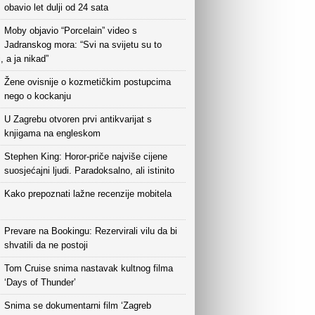
obavio let dulji od 24 sata
Moby objavio “Porcelain” video s
Jadranskog mora: “Svi na svijetu su to
i, a ja nikad”
Žene ovisnije o kozmetičkim postupcima
nego o kockanju
U Zagrebu otvoren prvi antikvarijat s
knjigama na engleskom
Stephen King: Horor-priče najviše cijene
suosjećajni ljudi. Paradoksalno, ali istinito
Kako prepoznati lažne recenzije mobitela
Prevare na Bookingu: Rezervirali vilu da bi
shvatili da ne postoji
Tom Cruise snima nastavak kultnog filma
‘Days of Thunder’
Snima se dokumentarni film ‘Zagreb