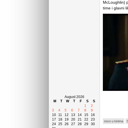
McLoughlin) p
time i glavni 
August 2026
M
T
W
T
F
S
S
1
2
3
4
5
6
7
8
9
10
11
12
13
14
15
16
17
18
19
20
21
22
23
novo u kinima
S
24
25
26
27
28
29
30