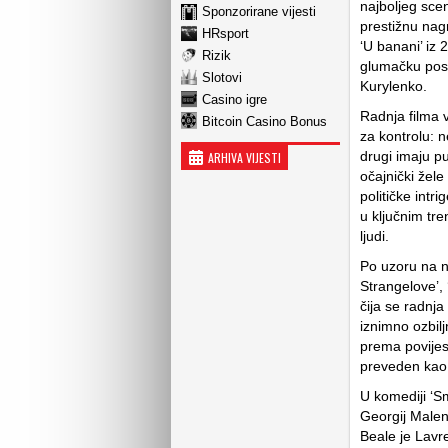
najboljeg sce
Sponzorirane vijesti
prestižnu nagr
HRsport
‘U banani’ iz
Rizik
glumačku post
Slotovi
Kurylenko.
Casino igre
Radnja filma v
Bitcoin Casino Bonus
za kontrolu: 
drugi imaju p
ARHIVA VIJESTI
očajnički žele
političke intr
u ključnim tre
ljudi.
Po uzoru na na
Strangelove’, ‘
čija se radnja
iznimno ozbilj
prema povijes
preveden kao ‘
U komediji ‘Sm
Georgij Malen
Beale je Lavre