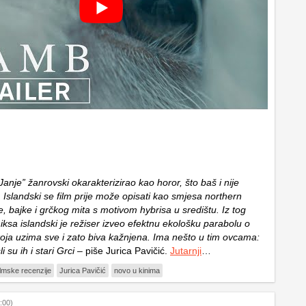
 “Janje” žanrovski okarakterizirao kao horor, što baš i nije
s. Islandski se film prije može opisati kao smjesa northern
, bajke i grčkog mita s motivom hybrisa u središtu. Iz tog
ksa islandski je režiser izveo efektnu ekološku parabolu o
 koja uzima sve i zato biva kažnjena. Ima nešto u tim ovcama:
 su ih i stari Grci
– piše Jurica Pavičić.
Jutarnji
…
ilmske recenzije
Jurica Pavičić
novo u kinima
:00)