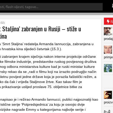
F
:02)
 Staljina’ zabranjen u Rusiji – stiže u
kina
prodaj
ra ‘Smrt Staljina’ redatelja Armanda Iannuccija, zabranjena u
u hrvatska kina sljedeći četvrtak (15.3.).
ji zabranjen krajem siječnja nakon interne projekcije održane
primje
ke filmske industrije, predstavnike ruskog povijesnog društva
nog odbora ministarstva kulture kad je ruski ministar kulture
sky rekao da se „radi o filmu koji na izrazito podrugljiv način
etnu povijest jedne države koja je porazila fašistički režim, a
eko da čak i vrijeđa Staljinove žrtve. Kao takav film je
rikazivanje uslijed proslave 75. obljetnice bitke za
’ napisao je i režirao Armando Iannucci, publici najpoznatiji kao
proiz
stične serije ‘Potpredsjednica’ za koju je osvojio dvije
vizijske nagrade Emmy u kategorijama najbolje serije i